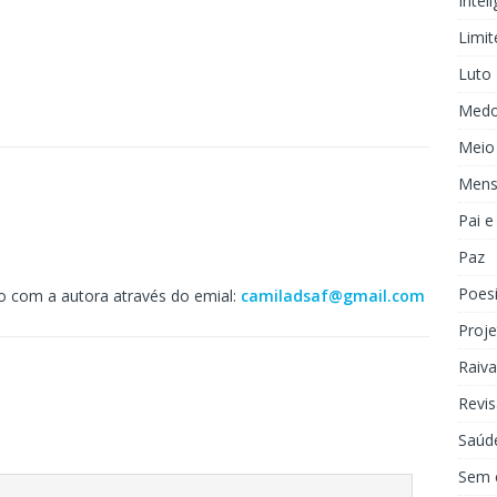
Inteli
Limit
Luto
Med
Meio
Mens
Pai 
Paz
Poes
ato com a autora através do emial:
camiladsaf@gmail.com
Proje
Raiva
Revis
Saúd
Sem 