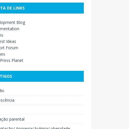
STA DE LINKS
lopment Blog
mentation
ns
st Ideas
ort Forum
mes
Press Planet
TIGOS
ão
escência
o
ação parental
ntação/ Anorexia/ bulimia/ obesidade