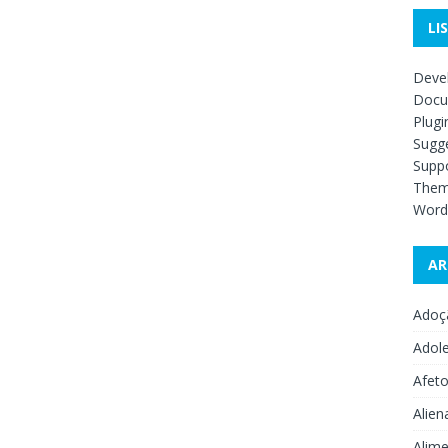
LI
Deve
Docu
Plugi
Sugge
Supp
The
Word
AR
Adoç
Adol
Afet
Alien
Alime