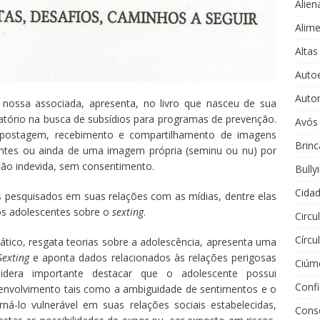
Alien
Alime
Altas
Auto
Auto
 nossa associada, apresenta, no livro que nasceu de sua
tório na busca de subsídios para programas de prevenção.
Avós
 postagem, recebimento e compartilhamento de imagens
Brinc
antes ou ainda de uma imagem própria (seminu ou nu) por
ção indevida, sem consentimento.
Bully
Cidad
es pesquisados em suas relações com as mídias, dentre elas
os adolescentes sobre o
sexting
.
Circu
Círcu
ático, resgata teorias sobre a adolescência, apresenta uma
Sexting
e aponta dados relacionados às relações perigosas
Ciúm
idera importante destacar que o adolescente possui
Conf
esenvolvimento tais como a ambiguidade de sentimentos e o
á-lo vulnerável em suas relações sociais estabelecidas,
Cons