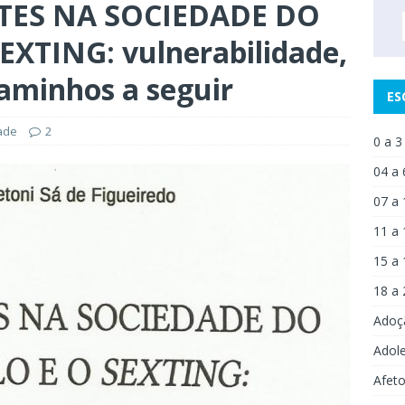
NTES NA SOCIEDADE DO
XTING: vulnerabilidade,
caminhos a seguir
ES
ade
2
0 a 3
04 a 
07 a 
11 a 
15 a 
18 a 
Adoç
Adol
Afet