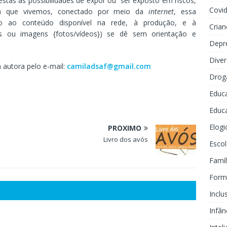
estas as possibilidades de expor ou ser exposto em riscos,
Covi
 em que vivemos, conectado por meio da
internet
, essa
so ao conteúdo disponível na rede, à produção, e à
Crian
ns ou imagens {fotos/vídeos}) se dê sem orientação e
Depr
Dive
a autora pelo e-mail:
camiladsaf@gmail.com
Drog
Educ
Educa
Elogi
PRÓXIMO
Livro dos avós
Escol
Famíl
Forma
Inclu
Infân