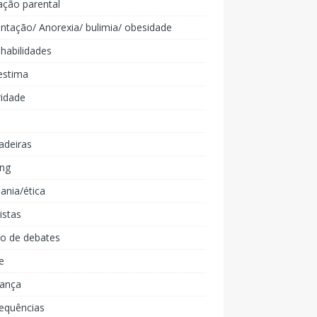
ação parental
ntação/ Anorexia/ bulimia/ obesidade
 habilidades
estima
ridade
adeiras
ing
ania/ética
listas
lo de debates
e
iança
equências