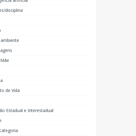
gência artificial
es/disciplina
o
 ambiente
agens
e Mãe
ia
to de Vida
ão Estadual e Interestadual
e
categoria