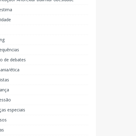
estima
ridade
ing
equências
lo de debates
ania/ética
listas
iança
essão
ças especiais
rsos
as