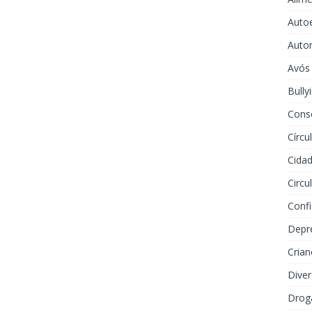
Auto
Auto
Avós
Bully
Cons
Círcu
Cidad
Circu
Conf
Depr
Crian
Dive
Drog