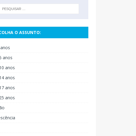
COLHA O ASSUNTO:
 anos
6 anos
10 anos
14 anos
17 anos
25 anos
ão
escência
o