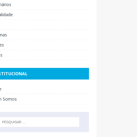
nários
lidade
mas
es
os
STITUCIONAL
e
m Somos