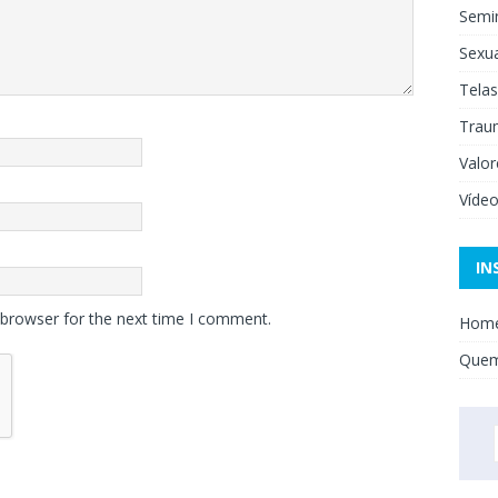
Semi
Sexua
Telas
Trau
Valor
Víde
IN
 browser for the next time I comment.
Hom
Que