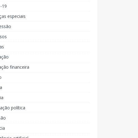
d-19
ças especiais
essão
rsos
as
ação
ção financeira
o
a
ia
ção política
são
cia