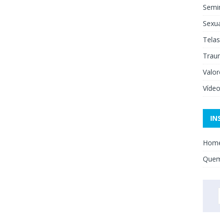
Semi
Sexua
Telas
Trau
Valor
Víde
IN
Hom
Que