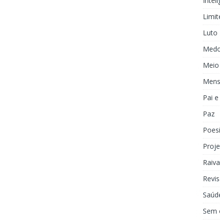
Inteli
Limit
Luto
Med
Meio
Mens
Pai 
Paz
Poes
Proje
Raiva
Revis
Saúd
Sem 