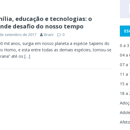
ília, educação e tecnologias: o
nde desafio do nosso tempo
ES
de setembro de 2017
Brani
0
0 mil anos, surgia em nosso planeta a espécie Sapiens do
0 a 3
o Homo, e esta entre todas as demais espécies, tornou-se
04 a 
rana” até os
[…]
07 a 
11 a 
15 a 
18 a 
Adoç
Adol
Afet