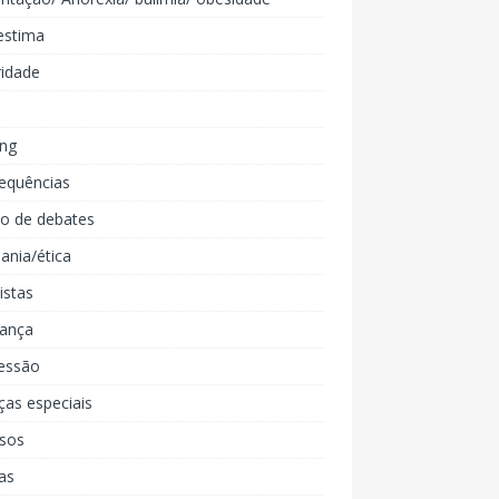
estima
ridade
ing
equências
lo de debates
ania/ética
listas
iança
essão
ças especiais
rsos
as