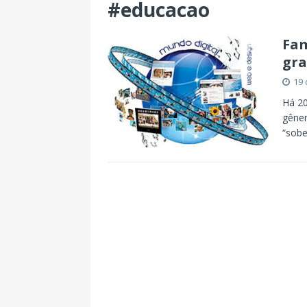
#educacao
Fam
gra
19 
Há 20
gêner
“sobe