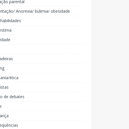
ação parental
ntação/ Anorexia/ bulimia/ obesidade
 habilidades
estima
ridade
adeiras
ing
ania/ética
listas
lo de debates
e
iança
equências