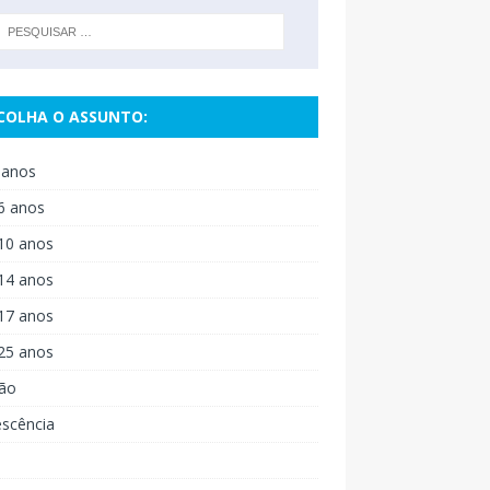
COLHA O ASSUNTO:
 anos
6 anos
10 anos
14 anos
17 anos
25 anos
ão
escência
o