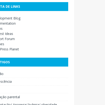
STA DE LINKS
lopment Blog
mentation
ns
st Ideas
ort Forum
mes
Press Planet
TIGOS
ão
escência
o
ação parental
ntação/ Anorexia/ bulimia/ obesidade