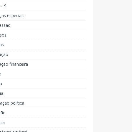
d-19
ças especiais
essão
rsos
as
ação
ção financeira
o
a
ia
ção política
são
cia