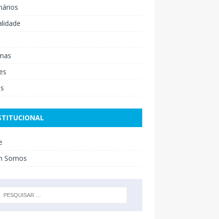
nários
lidade
mas
es
os
STITUCIONAL
e
m Somos