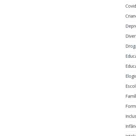
Covi
Crian
Depr
Dive
Drog
Educ
Educa
Elogi
Escol
Famíl
Forma
Inclu
Infân