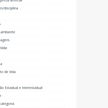
gência artificial
es/disciplina
o
 ambiente
agens
e Mãe
ia
to de Vida
ão Estadual e Interestadual
e
categoria