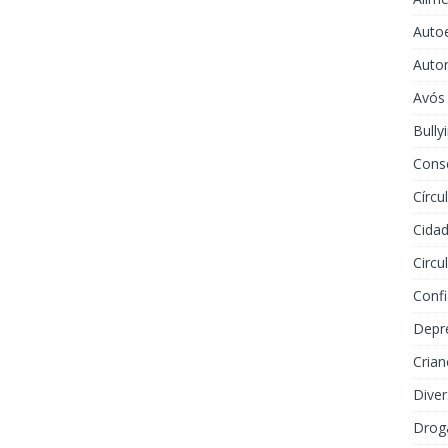
Auto
Auto
Avós
Bully
Cons
Círcu
Cidad
Circu
Conf
Depr
Crian
Dive
Drog