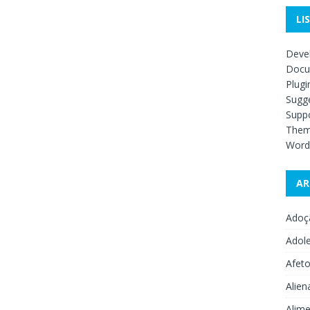
LI
Deve
Docu
Plugi
Sugge
Supp
The
Word
AR
Adoç
Adol
Afet
Alien
Alime