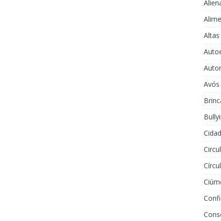
Alien
Alime
Altas
Auto
Auto
Avós
Brinc
Bully
Cidad
Circu
Círcu
Ciúm
Conf
Cons