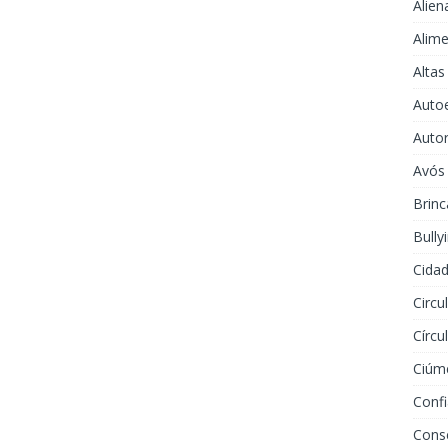
Alien
Alime
Altas
Auto
Auto
Avós
Brinc
Bully
Cidad
Circu
Círcu
Ciúm
Conf
Cons