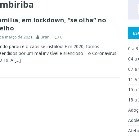
Imbiriba
amília, em lockdown, “se olha” no
elho
ES
de março de 2021
Brani
0
do parou e o caos se instalou! E m 2020, fomos
0 a 3
eendidos por um mal invisível e silencioso – o Coronavírus
04 a 
D 19. A
[…]
07 a 
11 a 
15 a 
18 a 
Adoç
Adol
Afet