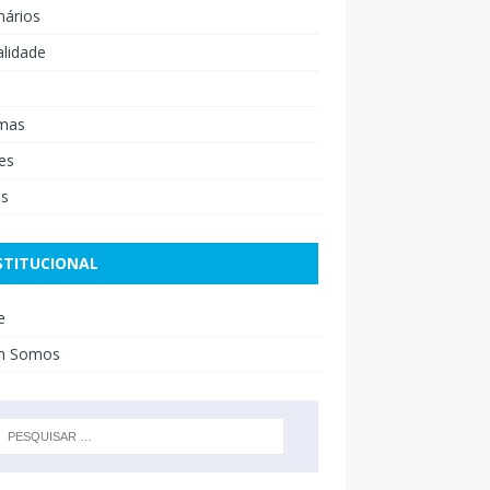
nários
lidade
mas
es
os
STITUCIONAL
e
m Somos