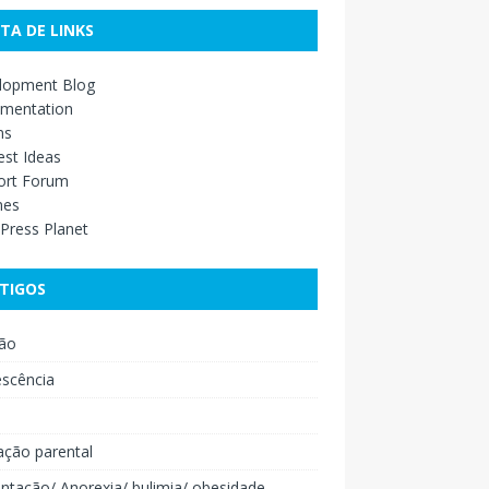
STA DE LINKS
lopment Blog
mentation
ns
st Ideas
ort Forum
mes
Press Planet
TIGOS
ão
escência
o
ação parental
ntação/ Anorexia/ bulimia/ obesidade