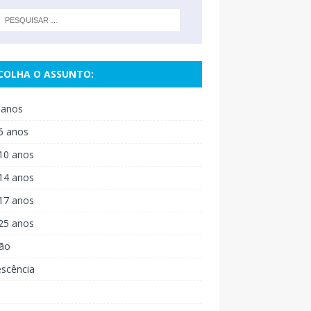
COLHA O ASSUNTO:
 anos
6 anos
10 anos
14 anos
17 anos
25 anos
ão
escência
o