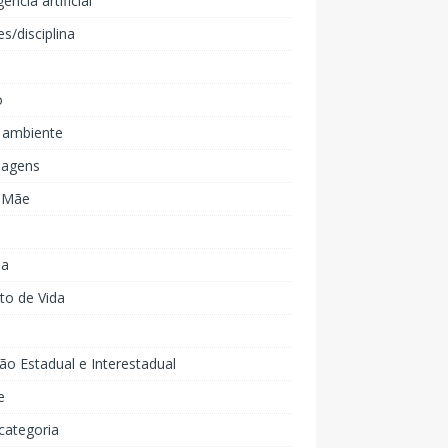
gência artificial
es/disciplina
o
 ambiente
agens
e Mãe
ia
to de Vida
ão Estadual e Interestadual
e
categoria