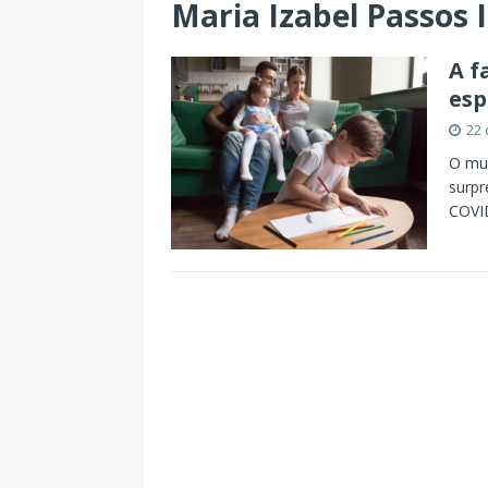
Maria Izabel Passos 
A f
esp
22 
O mun
surpr
COVI