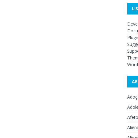
LI
Deve
Docu
Plugi
Sugge
Supp
The
Word
AR
Adoç
Adol
Afet
Alien
Alime