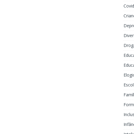
Covi
Crian
Depr
Dive
Drog
Educ
Educa
Elogi
Escol
Famíl
Forma
Inclu
Infân