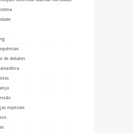
estima
ridade
ing
equências
lo de debates
ania/ética
listas
iança
essão
ças especiais
rsos
as