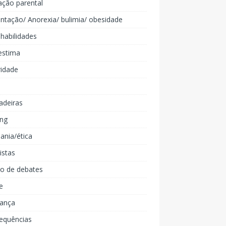
ação parental
ntação/ Anorexia/ bulimia/ obesidade
 habilidades
estima
ridade
adeiras
ing
ania/ética
listas
lo de debates
e
iança
equências