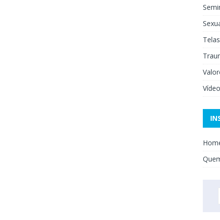
Semi
Sexua
Telas
Trau
Valor
Víde
IN
Hom
Que