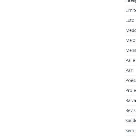
Inteli
Limit
Luto
Med
Meio
Mens
Pai 
Paz
Poes
Proje
Raiva
Revis
Saúd
Sem 