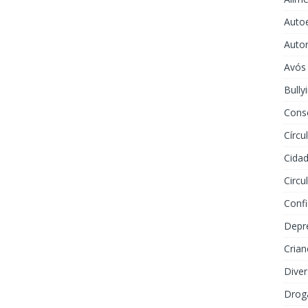
Auto
Auto
Avós
Bully
Cons
Círcu
Cidad
Circu
Conf
Depr
Crian
Dive
Drog