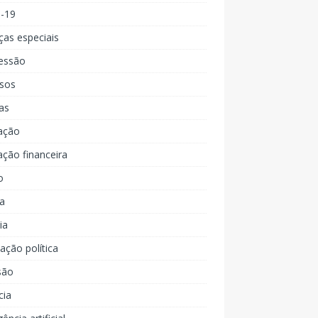
d-19
ças especiais
essão
rsos
as
ação
ção financeira
o
a
ia
ção política
são
cia