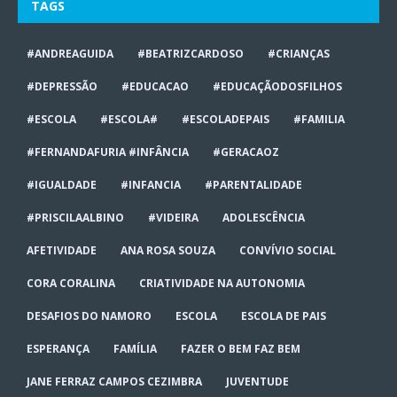
TAGS
#ANDREAGUIDA
#BEATRIZCARDOSO
#CRIANÇAS
#DEPRESSÃO
#EDUCACAO
#EDUCAÇÃODOSFILHOS
#ESCOLA
#ESCOLA#
#ESCOLADEPAIS
#FAMILIA
#FERNANDAFURIA #INFÂNCIA
#GERACAOZ
#IGUALDADE
#INFANCIA
#PARENTALIDADE
#PRISCILAALBINO
#VIDEIRA
ADOLESCÊNCIA
AFETIVIDADE
ANA ROSA SOUZA
CONVÍVIO SOCIAL
CORA CORALINA
CRIATIVIDADE NA AUTONOMIA
DESAFIOS DO NAMORO
ESCOLA
ESCOLA DE PAIS
ESPERANÇA
FAMÍLIA
FAZER O BEM FAZ BEM
JANE FERRAZ CAMPOS CEZIMBRA
JUVENTUDE