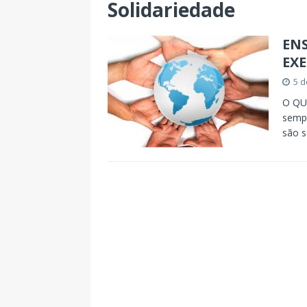
Solidariedade
ENS
EXE
5 d
O QU
sempr
são s