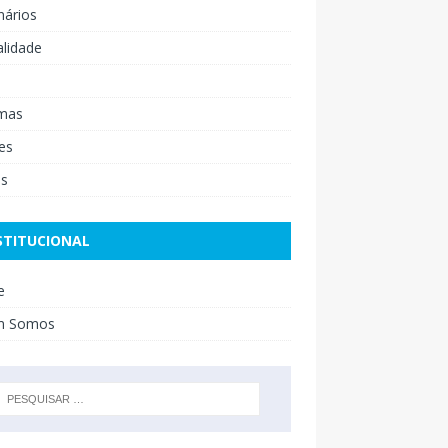
nários
lidade
mas
es
os
STITUCIONAL
e
m Somos