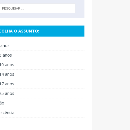
COLHA O ASSUNTO:
 anos
6 anos
10 anos
14 anos
17 anos
25 anos
ão
escência
o