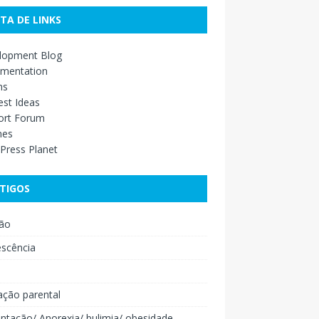
STA DE LINKS
lopment Blog
mentation
ns
st Ideas
ort Forum
mes
Press Planet
TIGOS
ão
escência
o
ação parental
ntação/ Anorexia/ bulimia/ obesidade