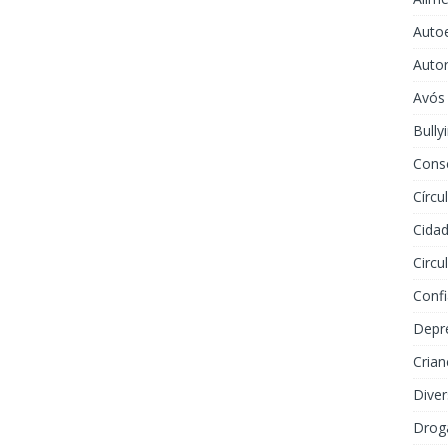
Auto
Auto
Avós
Bully
Cons
Círcu
Cidad
Circu
Conf
Depr
Crian
Dive
Drog