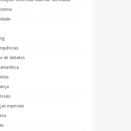
estima
ridade
ing
equências
lo de debates
ania/ética
listas
iança
essão
ças especiais
rsos
as