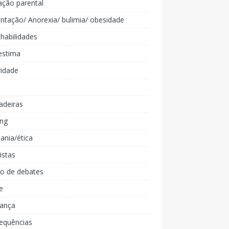
ação parental
ntação/ Anorexia/ bulimia/ obesidade
 habilidades
estima
ridade
adeiras
ing
ania/ética
listas
lo de debates
e
iança
equências