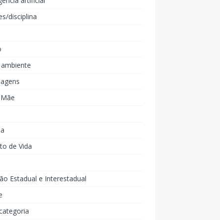
gência artificial
es/disciplina
o
 ambiente
agens
e Mãe
ia
to de Vida
ão Estadual e Interestadual
e
categoria