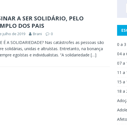
INAR A SER SOLIDÁRIO, PELO
MPLO DOS PAIS
ES
e julho de 2019
Brani
0
E É A SOLIDARIEDADE? Nas catástrofes as pessoas são
0 a 3
e solidárias, unidas e altruístas. Entretanto, na bonança
04 a 
empre egoístas e individualistas. “A solidariedade
[…]
07 a 
11 a 
15 a 
18 a 
Adoç
Adol
Afet