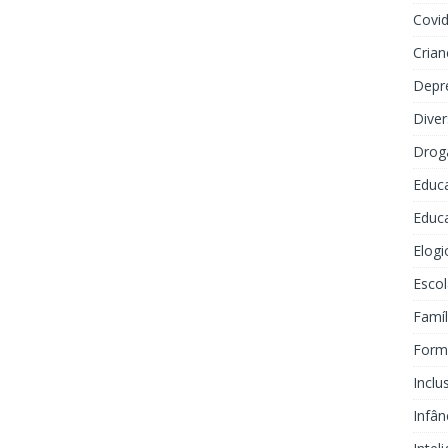
Covi
Crian
Depr
Dive
Drog
Educ
Educa
Elogi
Escol
Famíl
Forma
Inclu
Infân