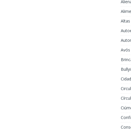
Alien
Alime
Altas
Auto
Auto
Avós
Brinc
Bully
Cidad
Circu
Círcu
Ciúm
Conf
Cons