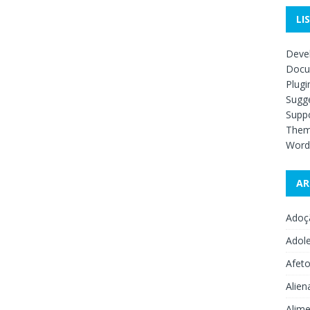
LI
Deve
Docu
Plugi
Sugge
Supp
The
Word
AR
Adoç
Adol
Afet
Alien
Alime