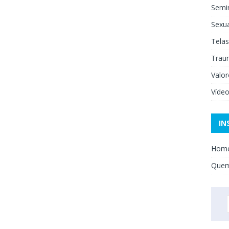
Semi
Sexua
Telas
Trau
Valor
Víde
IN
Hom
Que