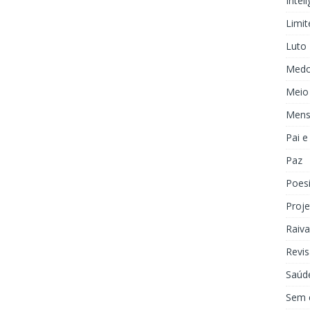
Inteli
Limit
Luto
Med
Meio
Mens
Pai 
Paz
Poes
Proje
Raiva
Revis
Saúd
Sem 