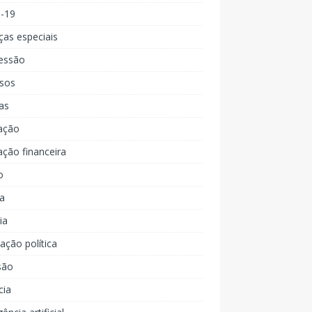
d-19
ças especiais
essão
rsos
as
ação
ção financeira
o
a
ia
ção política
são
cia