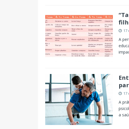
“Ta
fil
17 
A per
educa
impa
Ent
par
17 
A prá
psico
a saú