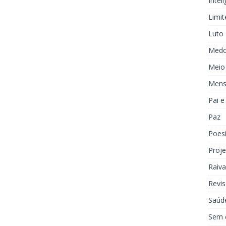
Inteli
Limit
Luto
Med
Meio
Mens
Pai 
Paz
Poes
Proje
Raiva
Revis
Saúd
Sem 