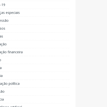
d-19
ças especiais
essão
rsos
as
ação
ção financeira
o
a
ia
ção política
são
cia