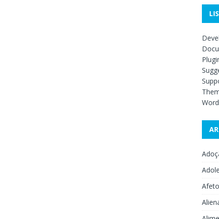
LI
Deve
Docu
Plugi
Sugge
Supp
The
Word
AR
Adoç
Adol
Afet
Alien
Alime