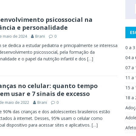
envolvimento psicossocial na
ância e personalidade
ES
e maio de 2024
Brani
0
se dedica a estudar pediatria e principalmente se interessa
0 a 3
desenvolvimento psicossocial, pela formação da
04 a 
nalidade e o papel da nutrição infantil e dos
[…]
07 a 
11 a 
anças no celular: quanto tempo
15 a 
em usar e 7 sinais de excesso
18 a 
de maio de 2022
Brani
0
Adoç
 90% das crianças e dos adolescentes brasileiros estão
Adol
tados à internet. Desses, 95% usam o celular como
ipal dispositivo para acessar sites e aplicativos.
[…]
Afet