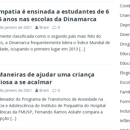
Covi
mpatia é ensinada a estudantes de 6
Crian
6 anos nas escolas da Dinamarca
Depr
de janeiro de 2021
Brani
0
Dive
mente classificada como o segundo país mais feliz do
, a Dinamarca frequentemente lidera o Índice Mundial de
Drog
idade, ocupando o primeiro lugar em 2013
[…]
Educ
Educa
Elogi
Maneiras de ajudar uma criança
iosa a se acalmar
Escol
de janeiro de 2021
Brani
0
Famíl
denador do Programa de Transtornos de Ansiedade na
Forma
cia e Adolescência do Instituto de Psiquiatria do Hospital
Inclu
Clínicas da FMUSP, Fernando Ramos Asbahr compara a
epção
[…]
Infân