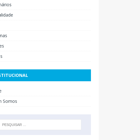
nários
lidade
mas
es
os
STITUCIONAL
e
m Somos