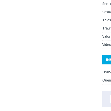
Semi
Sexua
Telas
Trau
Valor
Víde
IN
Hom
Que