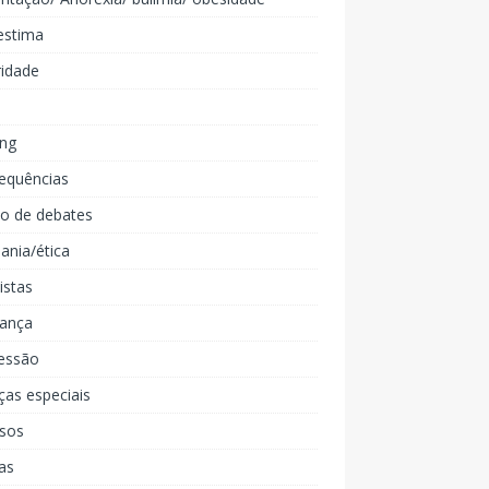
estima
ridade
ing
equências
lo de debates
ania/ética
listas
iança
essão
ças especiais
rsos
as