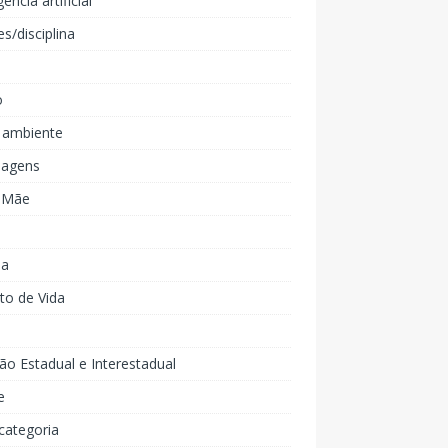
gência artificial
es/disciplina
o
 ambiente
agens
e Mãe
ia
to de Vida
ão Estadual e Interestadual
e
categoria