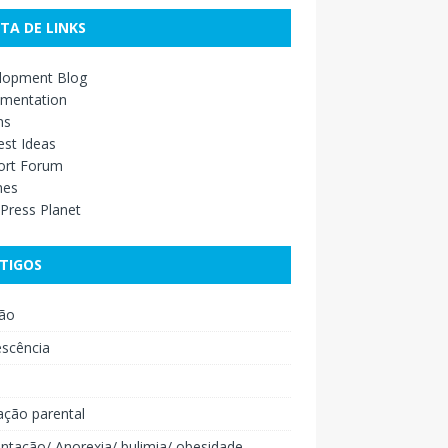
STA DE LINKS
lopment Blog
mentation
ns
st Ideas
ort Forum
mes
Press Planet
TIGOS
ão
escência
o
ação parental
ntação/ Anorexia/ bulimia/ obesidade