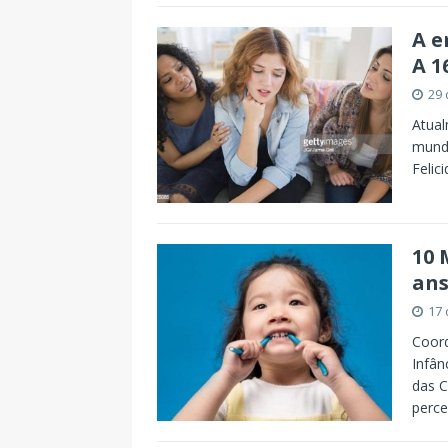
A e
A 1
29 
Atual
mundo
Felic
10 
ans
17 
Coor
Infân
das 
perc