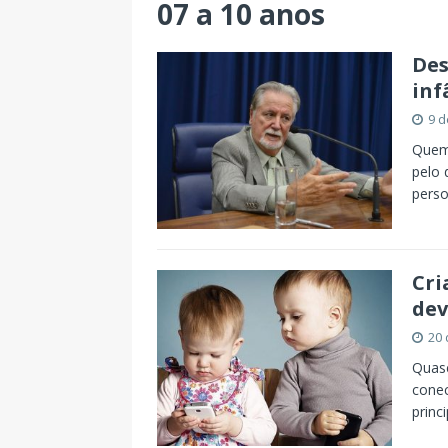
07 a 10 anos
Des
inf
9 d
Quem 
pelo 
perso
Cri
dev
20 
Quase
conec
princ