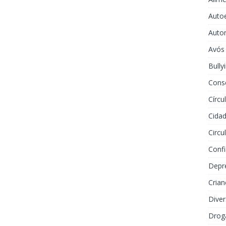
Auto
Auto
Avós
Bully
Cons
Círcu
Cidad
Circu
Conf
Depr
Crian
Dive
Drog