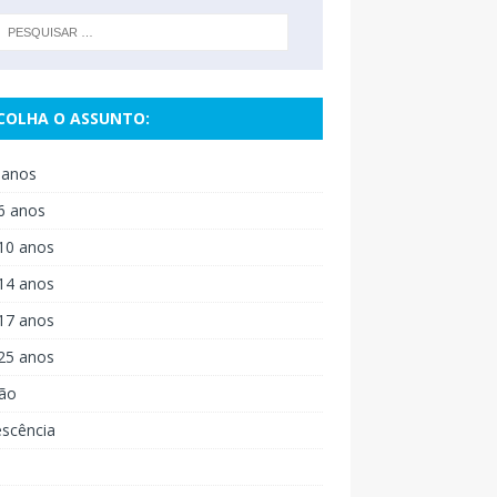
COLHA O ASSUNTO:
 anos
6 anos
10 anos
14 anos
17 anos
25 anos
ão
escência
o