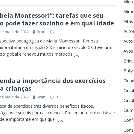
Alien
Alime
bela Montessori”: tarefas que seu
Altas
ho pode fazer sozinho e em qual idade
Auto
de maio de 2022
Brani
1
spectiva pedagógica de Maria Montessori, famosa
Auto
dora italiana do século XIX e início do século XX, teve um
Avós
cto global e renovou muitos métodos
[…]
Brinc
Bully
enda a importância dos exercícios
Cidad
a crianças
Circu
de maio de 2022
Brani
0
Círcu
tica de exercícios traz diversos benefícios físicos,
Ciúm
lógicos e sociais para as crianças Preservar a forma física e
de é importante em qualquer
[…]
Conf
Cons