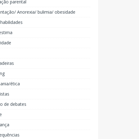
ação parental
ntação/ Anorexia/ bulimia/ obesidade
 habilidades
estima
ridade
adeiras
ing
ania/ética
listas
lo de debates
e
iança
equências