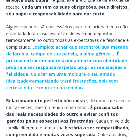
envolve mão dupla
– equilíbrio entre o que se dá e o que se
recebe.
Cada um tem as suas obrigações, seus direitos,
seu papel e responsabilidade para dar certo.
Alguns cuidados são necessários para o relacionamento não
estar fadado ao insucesso. Um deles é não depositar
teimosamente no outro todas as expectativas de felicidade e
completude
. Exemplos: achar que encontrou sua metade
da laranja, tampa de sua panela, a alma gêmea…
É
preciso entrar em um relacionamento com identidade
própria e ser responsável pelas próprias realizações e
felicidade
. Colocar em uma moldura o seu amado
idealizado/romantizado trará frustações, pois com
certeza não se manterá na moldura.
Relacionamento perfeito não existe
, deixamos de acertar
muitas vezes, mesmo tendo muito amor.
É preciso saber
das reais necessidades do outro e evitar conflitos
gerados pelas expectativas frustradas
. Cada um veio de
família diferente e tem a sua
história a ser compartilhada,
compreendida e muitas vezes superada
. Cabe aos dois,