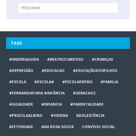
TAGS
#ANDREAGUIDA
#BEATRIZCARDOSO
#CRIANÇAS
#DEPRESSÃO
#EDUCACAO
#EDUCAÇÃODOSFILHOS
#ESCOLA
#ESCOLA#
#ESCOLADEPAIS
#FAMILIA
#FERNANDAFURIA #INFÂNCIA
#GERACAOZ
#IGUALDADE
#INFANCIA
#PARENTALIDADE
#PRISCILAALBINO
#VIDEIRA
ADOLESCÊNCIA
AFETIVIDADE
ANA ROSA SOUZA
CONVÍVIO SOCIAL