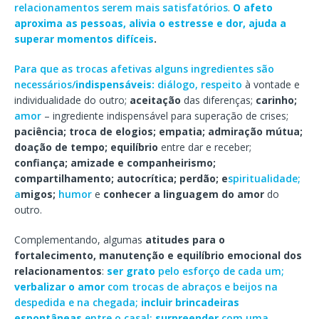
relacionamentos serem mais satisfatórios
.
O afeto
aproxima as pessoas, alivia o estresse e dor, ajuda a
superar momentos difíceis
.
Para que as trocas afetivas alguns ingredientes são
necessários/
indispensáveis:
diálogo, respeito
à vontade e
individualidade do outro;
aceitação
das diferenças;
carinho;
amor
– ingrediente indispensável para superação de crises;
paciência; troca de elogios; empatia; admiração mútua;
doação de tempo; equilíbrio
entre dar e receber;
confiança; amizade e companheirismo;
compartilhamento; autocrítica; perdão; e
spiritualidade;
a
migos;
humor
e
conhecer a linguagem do amor
do
outro.
Complementando, algumas
atitudes para o
fortalecimento, manutenção e equilíbrio emocional dos
relacionamentos
:
ser grato
pelo esforço de cada um;
verbalizar o amor
com trocas de abraços e beijos na
despedida e na chegada;
incluir brincadeiras
espontâneas
entre o casal;
surpreender
com uma