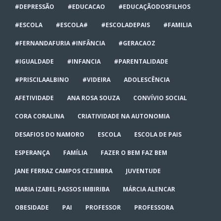
#DEPRESSÃO
#EDUCACAO
#EDUCAÇÃODOSFILHOS
#ESCOLA
#ESCOLA#
#ESCOLADEPAIS
#FAMILIA
#FERNANDAFURIA #INFÂNCIA
#GERACAOZ
#IGUALDADE
#INFANCIA
#PARENTALIDADE
#PRISCILAALBINO
#VIDEIRA
ADOLESCÊNCIA
AFETIVIDADE
ANA ROSA SOUZA
CONVÍVIO SOCIAL
CORA CORALINA
CRIATIVIDADE NA AUTONOMIA
DESAFIOS DO NAMORO
ESCOLA
ESCOLA DE PAIS
ESPERANÇA
FAMÍLIA
FAZER O BEM FAZ BEM
JANE FERRAZ CAMPOS CEZIMBRA
JUVENTUDE
MARIA IZABEL PASSOS IMBIRIBA
MÁRCIA ALENCAR
OBESIDADE
PAI
PROFESSOR
PROFESSORA