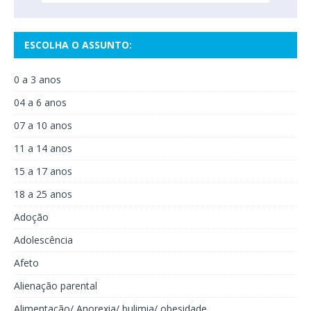
ESCOLHA O ASSUNTO:
0 a 3 anos
04 a 6 anos
07 a 10 anos
11 a 14 anos
15 a 17 anos
18 a 25 anos
Adoção
Adolescência
Afeto
Alienação parental
Alimentação/ Anorexia/ bulimia/ obesidade