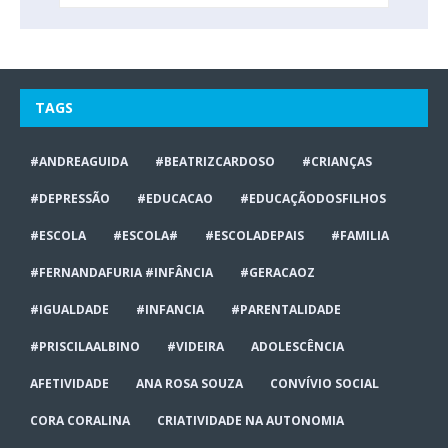
TAGS
#ANDREAGUIDA
#BEATRIZCARDOSO
#CRIANÇAS
#DEPRESSÃO
#EDUCACAO
#EDUCAÇÃODOSFILHOS
#ESCOLA
#ESCOLA#
#ESCOLADEPAIS
#FAMILIA
#FERNANDAFURIA #INFÂNCIA
#GERACAOZ
#IGUALDADE
#INFANCIA
#PARENTALIDADE
#PRISCILAALBINO
#VIDEIRA
ADOLESCÊNCIA
AFETIVIDADE
ANA ROSA SOUZA
CONVÍVIO SOCIAL
CORA CORALINA
CRIATIVIDADE NA AUTONOMIA