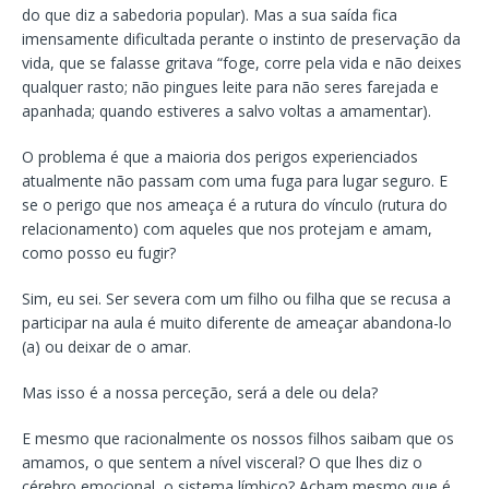
do que diz a sabedoria popular). Mas a sua saída fica
imensamente dificultada perante o instinto de preservação da
vida, que se falasse gritava “foge, corre pela vida e não deixes
qualquer rasto; não pingues leite para não seres farejada e
apanhada; quando estiveres a salvo voltas a amamentar).
O problema é que a maioria dos perigos experienciados
atualmente não passam com uma fuga para lugar seguro. E
se o perigo que nos ameaça é a rutura do vínculo (rutura do
relacionamento) com aqueles que nos protejam e amam,
como posso eu fugir?
Sim, eu sei. Ser severa com um filho ou filha que se recusa a
participar na aula é muito diferente de ameaçar abandona-lo
(a) ou deixar de o amar.
Mas isso é a nossa perceção, será a dele ou dela?
E mesmo que racionalmente os nossos filhos saibam que os
amamos, o que sentem a nível visceral? O que lhes diz o
cérebro emocional, o sistema límbico? Acham mesmo que é