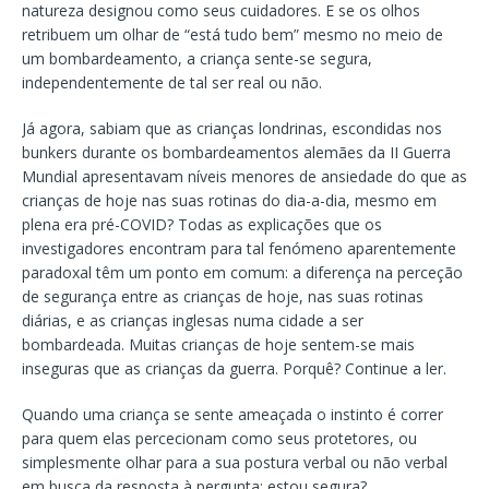
natureza designou como seus cuidadores. E se os olhos
retribuem um olhar de “está tudo bem” mesmo no meio de
um bombardeamento, a criança sente-se segura,
independentemente de tal ser real ou não.
Já agora, sabiam que as crianças londrinas, escondidas nos
bunkers durante os bombardeamentos alemães da II Guerra
Mundial apresentavam níveis menores de ansiedade do que as
crianças de hoje nas suas rotinas do dia-a-dia, mesmo em
plena era pré-COVID? Todas as explicações que os
investigadores encontram para tal fenómeno aparentemente
paradoxal têm um ponto em comum: a diferença na perceção
de segurança entre as crianças de hoje, nas suas rotinas
diárias, e as crianças inglesas numa cidade a ser
bombardeada. Muitas crianças de hoje sentem-se mais
inseguras que as crianças da guerra. Porquê? Continue a ler.
Quando uma criança se sente ameaçada o instinto é correr
para quem elas percecionam como seus protetores, ou
simplesmente olhar para a sua postura verbal ou não verbal
em busca da resposta à pergunta: estou segura?