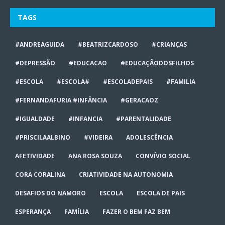
TAGS
#ANDREAGUIDA
#BEATRIZCARDOSO
#CRIANÇAS
#DEPRESSÃO
#EDUCACAO
#EDUCAÇÃODOSFILHOS
#ESCOLA
#ESCOLA#
#ESCOLADEPAIS
#FAMILIA
#FERNANDAFURIA #INFÂNCIA
#GERACAOZ
#IGUALDADE
#INFANCIA
#PARENTALIDADE
#PRISCILAALBINO
#VIDEIRA
ADOLESCÊNCIA
AFETIVIDADE
ANA ROSA SOUZA
CONVÍVIO SOCIAL
CORA CORALINA
CRIATIVIDADE NA AUTONOMIA
DESAFIOS DO NAMORO
ESCOLA
ESCOLA DE PAIS
ESPERANÇA
FAMÍLIA
FAZER O BEM FAZ BEM