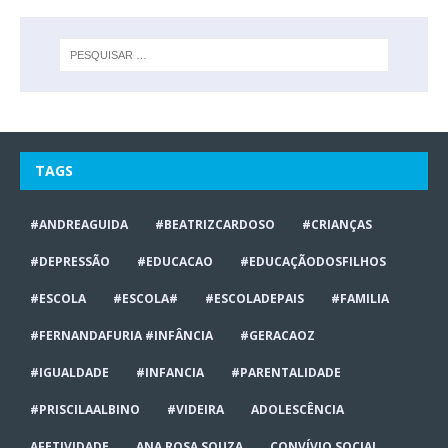
TAGS
#ANDREAGUIDA
#BEATRIZCARDOSO
#CRIANÇAS
#DEPRESSÃO
#EDUCACAO
#EDUCAÇÃODOSFILHOS
#ESCOLA
#ESCOLA#
#ESCOLADEPAIS
#FAMILIA
#FERNANDAFURIA #INFÂNCIA
#GERACAOZ
#IGUALDADE
#INFANCIA
#PARENTALIDADE
#PRISCILAALBINO
#VIDEIRA
ADOLESCÊNCIA
AFETIVIDADE
ANA ROSA SOUZA
CONVÍVIO SOCIAL