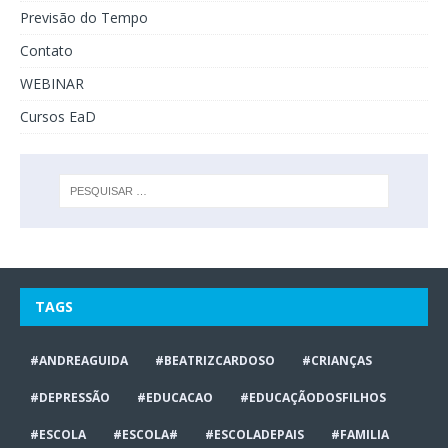
Previsão do Tempo
Contato
WEBINAR
Cursos EaD
TAGS
#ANDREAGUIDA
#BEATRIZCARDOSO
#CRIANÇAS
#DEPRESSÃO
#EDUCACAO
#EDUCAÇÃODOSFILHOS
#ESCOLA
#ESCOLA#
#ESCOLADEPAIS
#FAMILIA