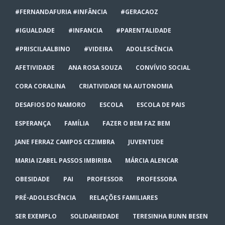
#FERNANDAFURIA #INFÂNCIA
#GERACAOZ
#IGUALDADE
#INFANCIA
#PARENTALIDADE
#PRISCILAALBINO
#VIDEIRA
ADOLESCÊNCIA
AFETIVIDADE
ANA ROSA SOUZA
CONVÍVIO SOCIAL
CORA CORALINA
CRIATIVIDADE NA AUTONOMIA
DESAFIOS DO NAMORO
ESCOLA
ESCOLA DE PAIS
ESPERANÇA
FAMÍLIA
FAZER O BEM FAZ BEM
JANE FERRAZ CAMPOS CEZIMBRA
JUVENTUDE
MARIA IZABEL PASSOS IMBIRIBA
MÁRCIA ALENCAR
OBESIDADE
PAI
PROFESSOR
PROFESSORA
PRÉ-ADOLESCÊNCIA
RELAÇÕES FAMILIARES
SER EXEMPLO
SOLIDARIEDADE
TERESINHA BUNN BESEN