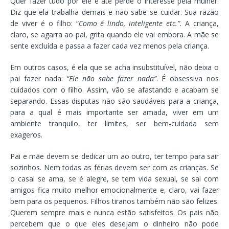
Quer fazer tudo por ele e até perde o interesse pela mulher.
Diz que ela trabalha demais e não sabe se cuidar. Sua razão
de viver é o filho: “
Como é lindo, inteligente etc.”
. A criança,
claro, se agarra ao pai, grita quando ele vai embora. A mãe se
sente excluída e passa a fazer cada vez menos pela criança.
Em outros casos, é ela que se acha insubstituível, não deixa o
pai fazer nada:
“Ele não sabe fazer nada”
. É obsessiva nos
cuidados com o filho. Assim, vão se afastando e acabam se
separando. Essas disputas não são saudáveis para a criança,
para a qual é mais importante ser amada, viver em um
ambiente tranquilo, ter limites, ser bem-cuidada sem
exageros.
Pai e mãe devem se dedicar um ao outro, ter tempo para sair
sozinhos. Nem todas as férias devem ser com as crianças. Se
o casal se ama, se é alegre, se tem vida sexual, se sai com
amigos fica muito melhor emocionalmente e, claro, vai fazer
bem para os pequenos. Filhos tiranos também não são felizes.
Querem sempre mais e nunca estão satisfeitos. Os pais não
percebem que o que eles desejam o dinheiro não pode