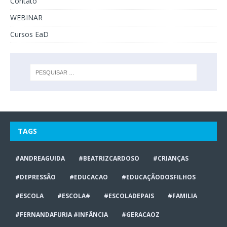
Contato
WEBINAR
Cursos EaD
TAGS
#ANDREAGUIDA
#BEATRIZCARDOSO
#CRIANÇAS
#DEPRESSÃO
#EDUCACAO
#EDUCAÇÃODOSFILHOS
#ESCOLA
#ESCOLA#
#ESCOLADEPAIS
#FAMILIA
#FERNANDAFURIA #INFÂNCIA
#GERACAOZ