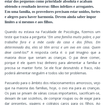
estar dos pequenos como prioridade absoluta e acabam
obtendo o resultado inverso: filhos infelizes e arrogantes.
Em uma família, os provedores precisam estar unidos, fortes
e alegres para haver harmonia. Devem ainda saber impor
limites a si mesmos e aos filhos.
Quando eu estava na Faculdade de Psicologia, fizemos um
teste que trazia a pergunta: “
Em uma família muito pobre, o pai
trabalha fora e a mãe cuida da casa e dos filhos. Em
determinado dia, eles só têm arroz e um ovo em casa. Quem
deve comê-los?
” A resposta certa é: o pai! Imagino que a
maioria disse que seriam as crianças. O pai deve comer,
porque é ele quem traz dinheiro para alimentar a família e
precisa se manter forte. Se ele ficar desnutrido e fraco, não
poderá alimentar ninguém e todos vão ter problemas.
Passando para o âmbito dos relacionamentos amorosos, vejo
que na maioria das famílias, hoje, o ovo iria para as crianças.
Os pais se privam de várias coisas importantes, sacrificam-se,
deixam de sair sozinhos, de comprar roupas ou de viajar para
dar presentes, viagens e colégios caros para os filhos. Ao