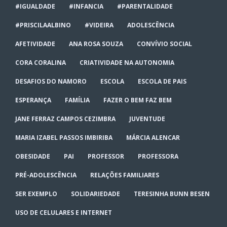
#IGUALDADE
#INFANCIA
#PARENTALIDADE
#PRISCILAALBINO
#VIDEIRA
ADOLESCÊNCIA
AFETIVIDADE
ANA ROSA SOUZA
CONVÍVIO SOCIAL
CORA CORALINA
CRIATIVIDADE NA AUTONOMIA
DESAFIOS DO NAMORO
ESCOLA
ESCOLA DE PAIS
ESPERANÇA
FAMÍLIA
FAZER O BEM FAZ BEM
JANE FERRAZ CAMPOS CEZIMBRA
JUVENTUDE
MARIA IZABEL PASSOS IMBIRIBA
MÁRCIA ALENCAR
OBESIDADE
PAI
PROFESSOR
PROFESSORA
PRÉ-ADOLESCÊNCIA
RELAÇÕES FAMILIARES
SER EXEMPLO
SOLIDARIEDADE
TERESINHA BUNN BESEN
USO DE CELULARES E INTERNET