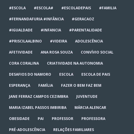
#ESCOLA
#ESCOLA#
#ESCOLADEPAIS
#FAMILIA
#FERNANDAFURIA #INFÂNCIA
#GERACAOZ
#IGUALDADE
#INFANCIA
#PARENTALIDADE
#PRISCILAALBINO
#VIDEIRA
ADOLESCÊNCIA
AFETIVIDADE
ANA ROSA SOUZA
CONVÍVIO SOCIAL
CORA CORALINA
CRIATIVIDADE NA AUTONOMIA
DESAFIOS DO NAMORO
ESCOLA
ESCOLA DE PAIS
ESPERANÇA
FAMÍLIA
FAZER O BEM FAZ BEM
JANE FERRAZ CAMPOS CEZIMBRA
JUVENTUDE
MARIA IZABEL PASSOS IMBIRIBA
MÁRCIA ALENCAR
OBESIDADE
PAI
PROFESSOR
PROFESSORA
PRÉ-ADOLESCÊNCIA
RELAÇÕES FAMILIARES