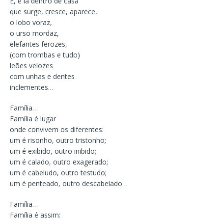
E, é lá dentro de casa
que surge, cresce, aparece,
o lobo voraz,
o urso mordaz,
elefantes ferozes,
(com trombas e tudo)
leões velozes
com unhas e dentes
inclementes…
Família…
Família é lugar
onde convivem os diferentes:
um é risonho, outro tristonho;
um é exibido, outro inibido;
um é calado, outro exagerado;
um é cabeludo, outro testudo;
um é penteado, outro descabelado…
Família…
Família é assim: