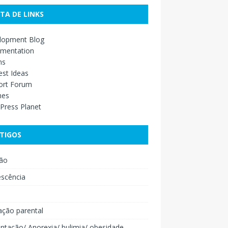
STA DE LINKS
lopment Blog
mentation
ns
st Ideas
ort Forum
mes
Press Planet
TIGOS
ão
escência
o
ação parental
ntação/ Anorexia/ bulimia/ obesidade