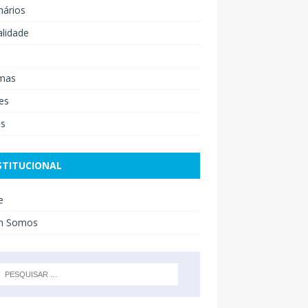
nários
lidade
mas
es
os
STITUCIONAL
e
m Somos