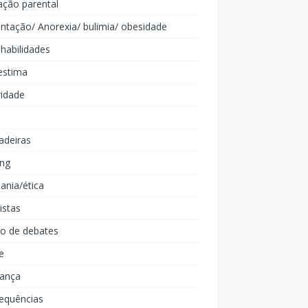
ação parental
ntação/ Anorexia/ bulimia/ obesidade
 habilidades
estima
ridade
adeiras
ing
ania/ética
listas
lo de debates
e
iança
equências