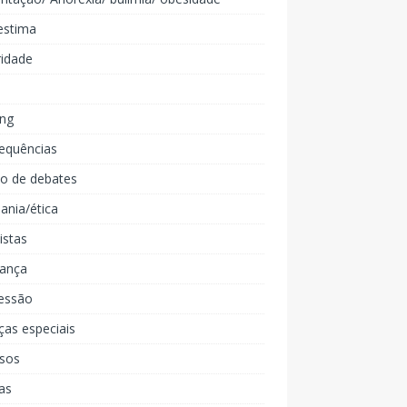
estima
ridade
ing
equências
lo de debates
ania/ética
listas
iança
essão
ças especiais
rsos
as