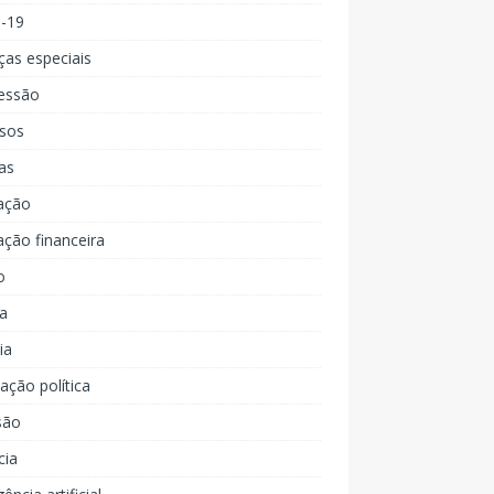
d-19
ças especiais
essão
rsos
as
ação
ção financeira
o
a
ia
ção política
são
cia