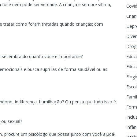
a foi e nem pode ser verdade. A criança é sempre vítima,
Covi
Crian
se tratar como foram tratadas quando crianças: com
Depr
Dive
Drog
Educ
 se lembra do quanto você é importante?
Educa
emocionais e busca supri-las de forma saudável ou as
Elogi
Escol
Famíl
andono, indiferença, humilhação? Ou pensa que tudo isso é
Forma
Inclu
o ou sexual?
Infân
im, procure um psicólogo que possa junto com você ajudá-