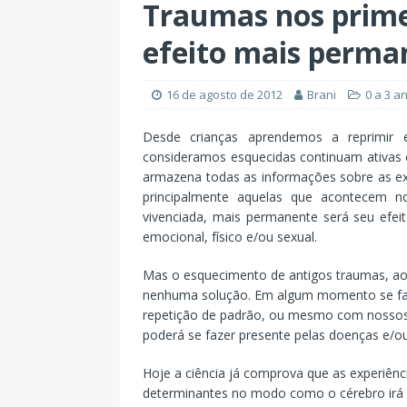
Traumas nos prime
efeito mais perma
16 de agosto de 2012
Brani
0 a 3 a
Desde crianças aprendemos a reprimir
consideramos esquecidas continuam ativas
armazena todas as informações sobre as ex
principalmente aquelas que acontecem n
vivenciada, mais permanente será seu efei
emocional, físico e/ou sexual.
Mas o esquecimento de antigos traumas, ao 
nenhuma solução. Em algum momento se far
repetição de padrão, ou mesmo com nossos f
poderá se fazer presente pelas doenças e/ou
Hoje a ciência já comprova que as experiênc
determinantes no modo como o cérebro irá s