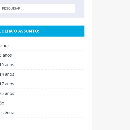
COLHA O ASSUNTO:
 anos
6 anos
10 anos
14 anos
17 anos
25 anos
ão
escência
o