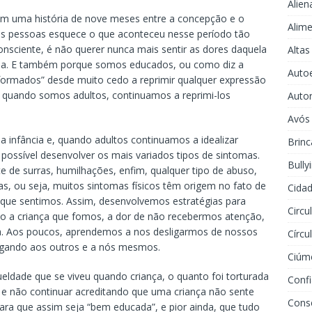
Alien
m uma história de nove meses entre a concepção e o
Alime
as pessoas esquece o que aconteceu nesse período tão
onsciente, é não querer nunca mais sentir as dores daquela
Altas
 dia. E também porque somos educados, ou como diz a
Auto
deformados” desde muito cedo a reprimir qualquer expressão
 quando somos adultos, continuamos a reprimi-los
Auto
Avós
 infância e, quando adultos continuamos a idealizar
Brinc
 possível desenvolver os mais variados tipos de sintomas.
Bully
 de surras, humilhações, enfim, qualquer tipo de abuso,
s, ou seja, muitos sintomas físicos têm origem no fato de
Cidad
que sentimos. Assim, desenvolvemos estratégias para
Circu
o a criança que fomos, a dor de não recebermos atenção,
nça. Aos poucos, aprendemos a nos desligarmos de nossos
Círcu
egando aos outros e a nós mesmos.
Ciúm
ldade que se viveu quando criança, o quanto foi torturada
Conf
e não continuar acreditando que uma criança não sente
Cons
para que assim seja “bem educada”, e pior ainda, que tudo