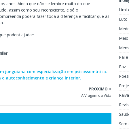
Inteli
ntos anos. Ainda que não se lembre muito do que
Limit
tudo, assim como seu inconsciente, e só o
eenda poderá fazer toda a diferença e facilitar que as
Luto
a.
Med
que poderá ajudar:
Meio
Mens
ller
Pai 
Paz
m junguiana com especialização em psicossomática.
Poes
o autoconhecimento e criança interior.
Proje
PRÓXIMO
Raiva
A Viagem da Vida
Revis
Saúd
Sem 