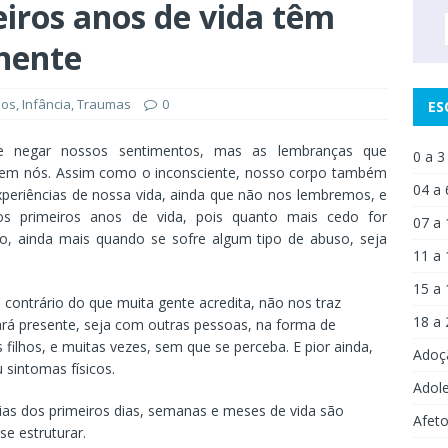
iros anos de vida têm
nente
nos
,
Infância
,
Traumas
0
ES
 e negar nossos sentimentos, mas as lembranças que
0 a 3
 em nós. Assim como o inconsciente, nosso corpo também
04 a 
periências de nossa vida, ainda que não nos lembremos, e
os primeiros anos de vida, pois quanto mais cedo for
07 a 
to, ainda mais quando se sofre algum tipo de abuso, seja
11 a 
15 a 
contrário do que muita gente acredita, não nos traz
18 a 
á presente, seja com outras pessoas, na forma de
ilhos, e muitas vezes, sem que se perceba. E pior ainda,
Adoç
 sintomas físicos.
Adol
ias dos primeiros dias, semanas e meses de vida são
Afet
e estruturar.