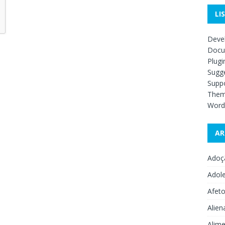
LI
Deve
Docu
Plugi
Sugge
Supp
The
Word
AR
Adoç
Adol
Afet
Alien
Alime