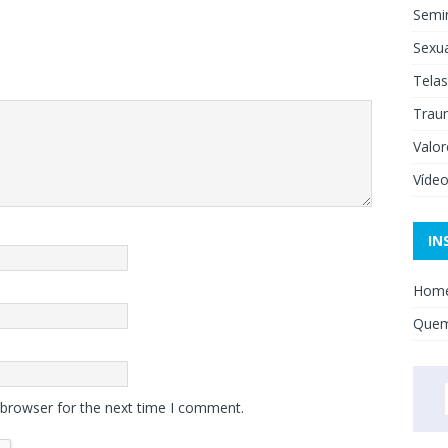
Semi
Sexua
Telas
Trau
Valor
Víde
IN
Hom
Que
 browser for the next time I comment.