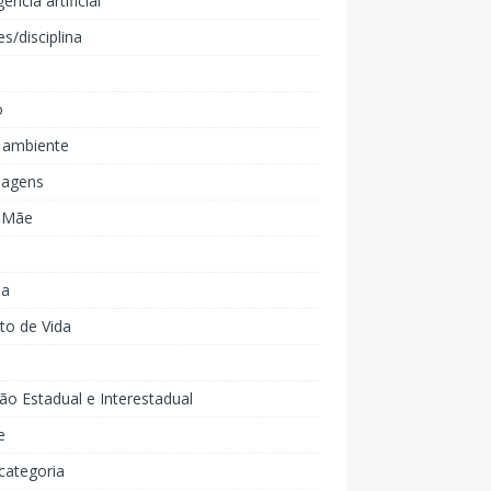
gência artificial
es/disciplina
o
 ambiente
agens
e Mãe
ia
to de Vida
ão Estadual e Interestadual
e
categoria