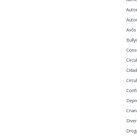
Auto
Auto
Avós
Bully
Cons
Círcu
Cidad
Circu
Conf
Depr
Crian
Dive
Drog