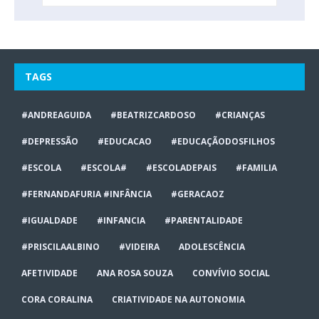
TAGS
#ANDREAGUIDA
#BEATRIZCARDOSO
#CRIANÇAS
#DEPRESSÃO
#EDUCACAO
#EDUCAÇÃODOSFILHOS
#ESCOLA
#ESCOLA#
#ESCOLADEPAIS
#FAMILIA
#FERNANDAFURIA #INFÂNCIA
#GERACAOZ
#IGUALDADE
#INFANCIA
#PARENTALIDADE
#PRISCILAALBINO
#VIDEIRA
ADOLESCÊNCIA
AFETIVIDADE
ANA ROSA SOUZA
CONVÍVIO SOCIAL
CORA CORALINA
CRIATIVIDADE NA AUTONOMIA