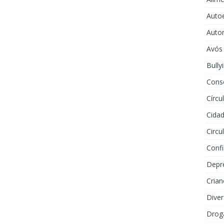
Auto
Auto
Avós
Bully
Cons
Círcu
Cidad
Circu
Conf
Depr
Crian
Dive
Drog