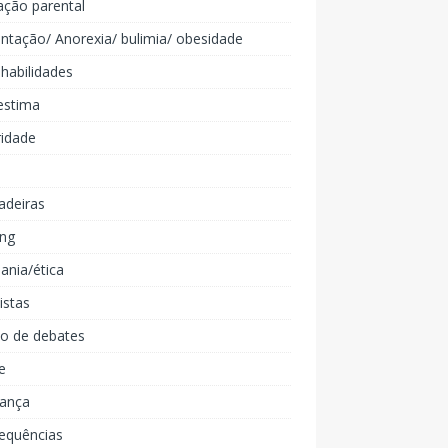
ação parental
ntação/ Anorexia/ bulimia/ obesidade
 habilidades
estima
ridade
adeiras
ing
ania/ética
listas
lo de debates
e
iança
equências