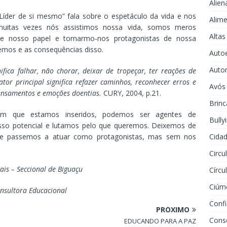
Alien
Líder de si mesmo” fala sobre o espetáculo da vida e nos
Alime
uitas vezes nós assistimos nossa vida, somos meros
Altas
e nosso papel e tornarmo-nos protagonistas de nossa
emos e as consequências disso.
Auto
Auto
ifica falhar, não chorar, deixar de tropeçar, ter reações de
 ator principal significa refazer caminhos, reconhecer erros e
Avós
pensamentos e emoções doentias.
CURY, 2004, p.21.
Brinc
em que estamos inseridos, podemos ser agentes de
Bully
so potencial e lutamos pelo que queremos. Deixemos de
Cidad
 e passemos a atuar como protagonistas, mas sem nos
Circu
ais – Seccional de Biguaçu
Círcu
Ciúm
nsultora Educacional
Conf
PRÓXIMO
Cons
EDUCANDO PARA A PAZ