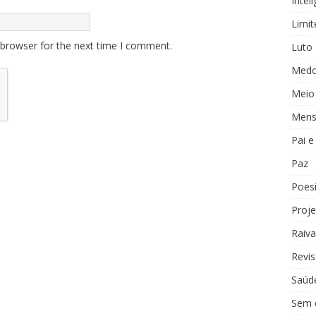
Inteli
Limit
 browser for the next time I comment.
Luto
Med
Meio
Mens
Pai 
Paz
Poes
Proje
Raiva
Revis
Saúd
Sem 