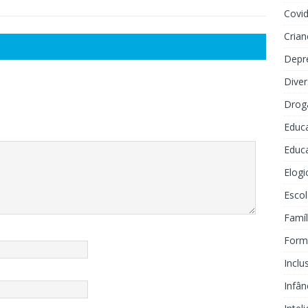
Covi
Crian
Depr
Dive
Drog
Educ
Educa
Elogi
Escol
Famíl
Forma
Inclu
Infân