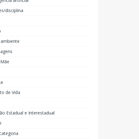
gência artificial
es/disciplina
o
 ambiente
agens
e Mãe
ia
to de Vida
ão Estadual e Interestadual
e
categoria