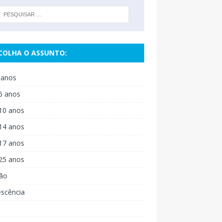
COLHA O ASSUNTO:
 anos
6 anos
10 anos
14 anos
17 anos
25 anos
ão
escência
o