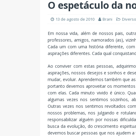
O espetáculo da no
13 de agosto de 2010
Brani
Divers
Em nossa vida, além de nossos pais, out
professores, amigos, namorados (as), vizinho
Cada um com uma história diferente, com
aspirações diferentes. Cada qual conquistan
Ao conviver com estas pessoas, adquirim
aspirações, nossos desejos e sonhos e de
mudar, evoluir. Aprendemos também que a
portanto devemos aproveitar os momentos 
com elas. Cada minuto vivido é único. Q
algumas vezes nos sentimos sozinhos, a
Outras vezes nos sentimos revoltados c
nossos problemas, nos julgando e rotulan
responsabilizar alguém por nossas dificul
busca da evolução, do crescimento espiritu
devemos buscar pessoas que nos ajudem a v