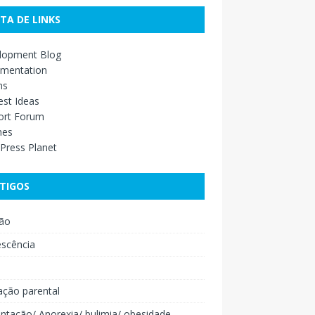
STA DE LINKS
lopment Blog
mentation
ns
st Ideas
ort Forum
mes
Press Planet
TIGOS
ão
escência
o
ação parental
ntação/ Anorexia/ bulimia/ obesidade