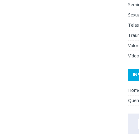
Semi
Sexua
Telas
Trau
Valor
Víde
IN
Hom
Que