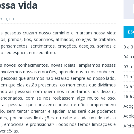
ssa vida
os
0
ES
ras pessoas cruzam nosso caminho e marcam nossa vida:
s, primos, tios, sobrinhos, afilhados, colegas de trabalho.
 pensamentos, sentimentos, emoções, desejos, sonhos e
0 a 3
do seu espaço, em seu ritmo.
04 a 
os novos conhecimentos, novas idéias, ampliamos nossas
07 a 
senvolvemos nossas emoções, aprendemos a nos conhecer,
11 a 
s pessoas que amamos não estarão sempre ao nosso lado,
em que elas estão presentes, os momentos que dividimos
15 a 
uando as pessoas com quem nos importamos nos deixam,
18 a 
bandonados, com se nos roubassem algo muito valioso.
om as pessoas que convivem conosco e não compreendem
Adoç
do, sem tentar orientar e ajudar. Mas será que podemos
Adol
dades, por nossas limitações ou cabe a cada um de nós a
al, emocional e profissional? Todos nós temos limitações e
Afet
encê-las.