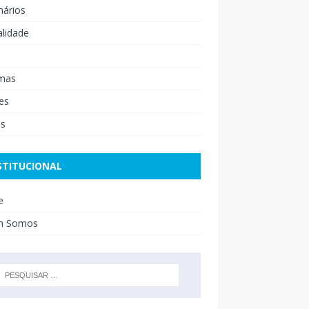
nários
lidade
mas
es
os
STITUCIONAL
e
m Somos