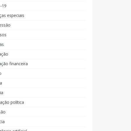
d-19
ças especiais
essão
rsos
as
ação
ção financeira
o
a
ia
ção política
são
cia