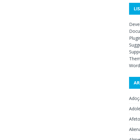
LI
Deve
Docu
Plugi
Sugge
Supp
The
Word
AR
Adoç
Adol
Afet
Alien
Alime