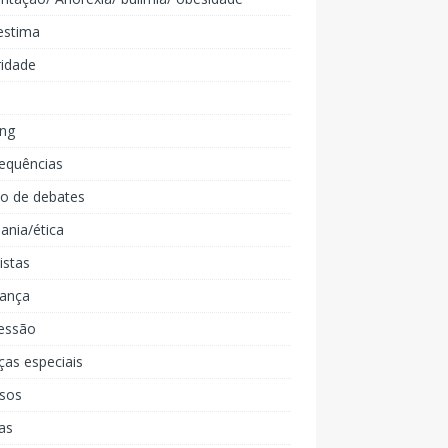
estima
ridade
ing
equências
lo de debates
ania/ética
listas
iança
essão
ças especiais
rsos
as