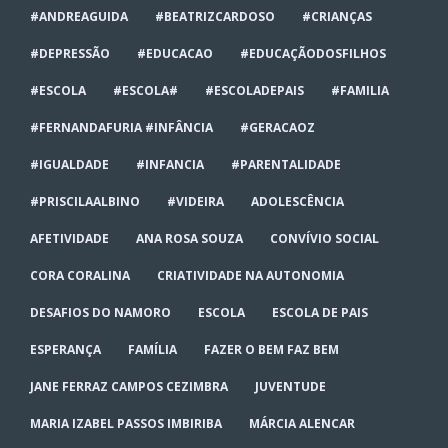
#ANDREAGUIDA
#BEATRIZCARDOSO
#CRIANÇAS
#DEPRESSÃO
#EDUCACAO
#EDUCAÇÃODOSFILHOS
#ESCOLA
#ESCOLA#
#ESCOLADEPAIS
#FAMILIA
#FERNANDAFURIA #INFÂNCIA
#GERACAOZ
#IGUALDADE
#INFANCIA
#PARENTALIDADE
#PRISCILAALBINO
#VIDEIRA
ADOLESCÊNCIA
AFETIVIDADE
ANA ROSA SOUZA
CONVÍVIO SOCIAL
CORA CORALINA
CRIATIVIDADE NA AUTONOMIA
DESAFIOS DO NAMORO
ESCOLA
ESCOLA DE PAIS
ESPERANÇA
FAMÍLIA
FAZER O BEM FAZ BEM
JANE FERRAZ CAMPOS CEZIMBRA
JUVENTUDE
MARIA IZABEL PASSOS IMBIRIBA
MÁRCIA ALENCAR