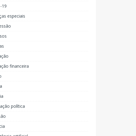
d-19
ças especiais
essão
rsos
as
ação
ção financeira
o
a
ia
ção política
são
cia