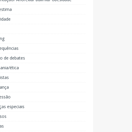
estima
ridade
ing
equências
lo de debates
ania/ética
listas
iança
essão
ças especiais
rsos
as