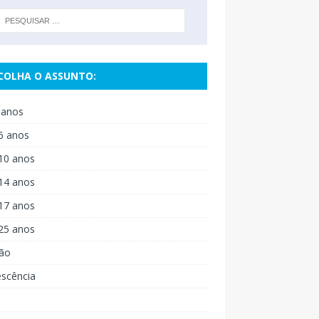
COLHA O ASSUNTO:
 anos
6 anos
10 anos
14 anos
17 anos
25 anos
ão
escência
o