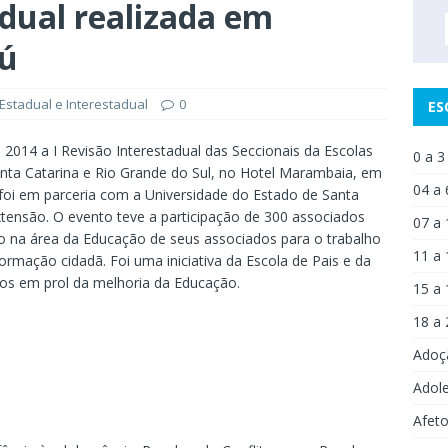
adual realizada em
iú
Estadual e Interestadual
0
ES
 2014 a I Revisão Interestadual das Seccionais da Escolas
0 a 3
anta Catarina e Rio Grande do Sul, no Hotel Marambaia, em
04 a 
 foi em parceria com a Universidade do Estado de Santa
xtensão. O evento teve a participação de 300 associados
07 a 
o na área da Educação de seus associados para o trabalho
11 a 
ormação cidadã. Foi uma iniciativa da Escola de Pais e da
ços em prol da melhoria da Educação.
15 a 
18 a 
Adoç
Adol
Afet