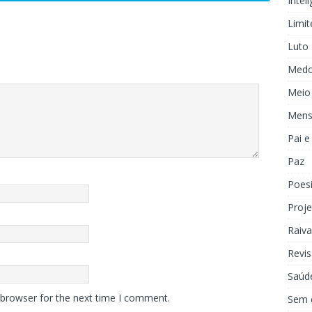
Inteli
Limit
Luto
Med
Meio
Mens
Pai 
Paz
Poes
Proje
Raiva
Revis
Saúd
 browser for the next time I comment.
Sem 