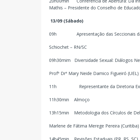
20h00min Conferência de Abertura: Da inf
Mathis – Presidente do Conselho de Educad
13/09 (Sábado)
09h Apresentação das Seccionais da Re
Schiochet – RN/SC
09h30mim Diversidade Sexual: Diálogos Ne
Profª Drª Mary Neide Damico Figueiró (UEL)
11h Representante da Diretoria Execu
11h30min Almoço
13h15min Metodologia dos Círculos de De
Marlene de Fátima Merege Pereira (Curitiba)
14h45min Revisões Estaduais (PR, RS, SC)