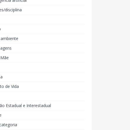
gência artificial
es/disciplina
o
 ambiente
agens
e Mãe
ia
to de Vida
ão Estadual e Interestadual
e
categoria