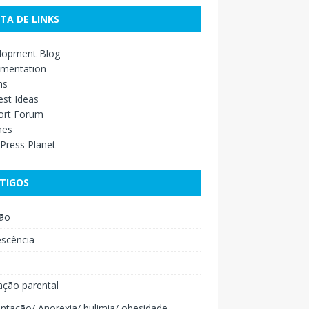
STA DE LINKS
lopment Blog
mentation
ns
st Ideas
ort Forum
mes
Press Planet
TIGOS
ão
escência
o
ação parental
ntação/ Anorexia/ bulimia/ obesidade