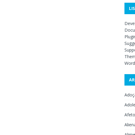
LI
Deve
Docu
Plugi
Sugge
Supp
The
Word
AR
Adoç
Adol
Afet
Alien
Alime