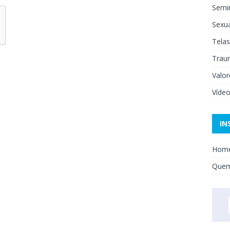
Semi
Sexua
Telas
Trau
Valor
Víde
IN
Hom
Que