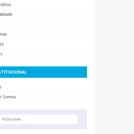
nários
lidade
mas
es
os
STITUCIONAL
e
m Somos