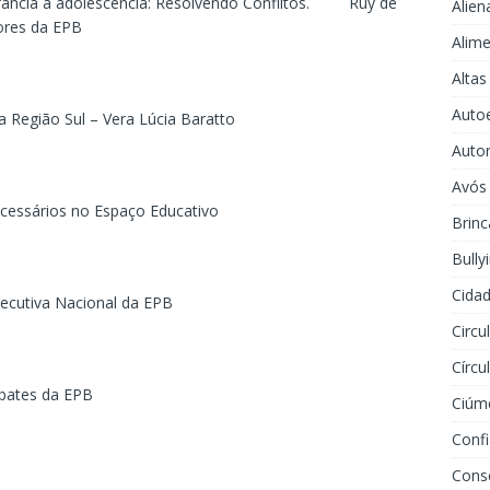
ância à adolescência: Resolvendo Conflitos. Ruy de
Alien
ores da EPB
Alime
Altas
Auto
gião Sul – Vera Lúcia Baratto
Auto
Avós
cessários no Espaço Educativo
Brinc
Bully
Cidad
tiva Nacional da EPB
Circu
Círcu
bates da EPB
Ciúm
Conf
Cons