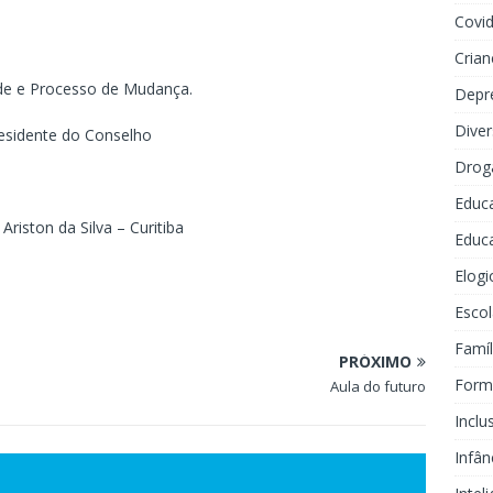
Covi
Crian
 e Processo de Mudança.
Depr
Dive
esidente do Conselho
Drog
Educ
ton da Silva – Curitiba
Educa
Elogi
Escol
Famíl
PRÓXIMO
Forma
Aula do futuro
Inclu
Infân