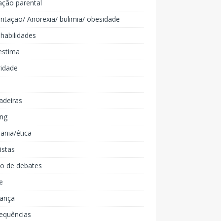
ação parental
ntação/ Anorexia/ bulimia/ obesidade
 habilidades
estima
ridade
adeiras
ing
ania/ética
listas
lo de debates
e
iança
equências