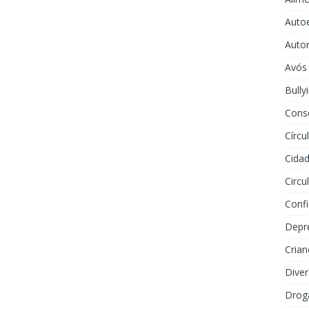
Auto
Auto
Avós
Bully
Cons
Círcu
Cidad
Circu
Conf
Depr
Crian
Dive
Drog