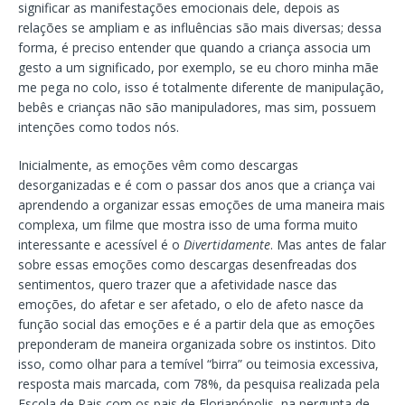
significar as manifestações emocionais dele, depois as
relações se ampliam e as influências são mais diversas; dessa
forma, é preciso entender que quando a criança associa um
gesto a um significado, por exemplo, se eu choro minha mãe
me pega no colo, isso é totalmente diferente de manipulação,
bebês e crianças não são manipuladores, mas sim, possuem
intenções como todos nós.
Inicialmente, as emoções vêm como descargas
desorganizadas e é com o passar dos anos que a criança vai
aprendendo a organizar essas emoções de uma maneira mais
complexa, um filme que mostra isso de uma forma muito
interessante e acessível é o
Divertidamente
. Mas antes de falar
sobre essas emoções como descargas desenfreadas dos
sentimentos, quero trazer que a afetividade nasce das
emoções, do afetar e ser afetado, o elo de afeto nasce da
função social das emoções e é a partir dela que as emoções
preponderam de maneira organizada sobre os instintos. Dito
isso, como olhar para a temível “birra” ou teimosia excessiva,
resposta mais marcada, com 78%, da pesquisa realizada pela
Escola de Pais com os pais de Florianópolis, na pergunta de