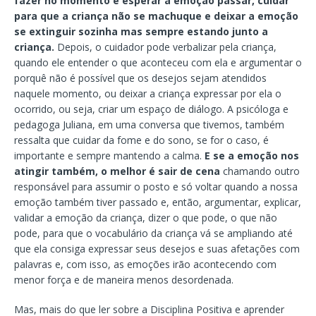
fazer no momento é esperar a emoção passar, cuidar
para que a criança não se machuque e deixar a emoção
se extinguir sozinha mas sempre estando junto a
criança.
Depois, o cuidador pode verbalizar pela criança,
quando ele entender o que aconteceu com ela e argumentar o
porquê não é possível que os desejos sejam atendidos
naquele momento, ou deixar a criança expressar por ela o
ocorrido, ou seja, criar um espaço de diálogo. A psicóloga e
pedagoga Juliana, em uma conversa que tivemos, também
ressalta que cuidar da fome e do sono, se for o caso, é
importante e sempre mantendo a calma.
E se a emoção nos
atingir também, o melhor é sair de cena
chamando outro
responsável para assumir o posto e só voltar quando a nossa
emoção também tiver passado e, então, argumentar, explicar,
validar a emoção da criança, dizer o que pode, o que não
pode, para que o vocabulário da criança vá se ampliando até
que ela consiga expressar seus desejos e suas afetações com
palavras e, com isso, as emoções irão acontecendo com
menor força e de maneira menos desordenada.
Mas, mais do que ler sobre a Disciplina Positiva e aprender