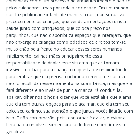
entendidas como um processo de amadurecimento e não só
pelos cuidadores, mas por toda a sociedade. Em um mundo
que faz publicidade infantil de maneira cruel, que sexualiza
precocemente as crianças, que vende alimentações ruins à
saúde junto com brinquedos, que coloca preço nos
parquinhos, que não disponibiliza espaços que interajam, que
não enxerga as crianças como cidadãos de direitos tem-se
muito chão pela frente no educar desses seres humanos.
Infelizmente, cai nas mães principalmente essa
responsabilidade de driblar esse sistema que as tornam
invisíveis e olhar para a criança em questão e respirar fundo
para lembrar que ela precisa quebrar a corrente de que ela
não foi acolhida nesse momento na sua infância, mas que ela
fará diferente e ao invés de punir a criança irá conduzi-la,
abaixar, olhar nos olhos e dizer que você está ali e que a ama,
que ela tem outras opções para se acalmar, que ela tem seu
colo, seu carinho, sua atenção e que juntas vocês lidarão com
isso. E não contornarão, pois, contornar é evitar, e evitar a
birra não a resolve e sim encará-la de frente com firmeza e
gentileza.