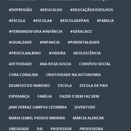
#DEPRESSÃO
#EDUCACAO
#EDUCAÇÃODOSFILHOS
#ESCOLA
#ESCOLA#
#ESCOLADEPAIS
#FAMILIA
#FERNANDAFURIA #INFÂNCIA
#GERACAOZ
#IGUALDADE
#INFANCIA
#PARENTALIDADE
#PRISCILAALBINO
#VIDEIRA
ADOLESCÊNCIA
AFETIVIDADE
ANA ROSA SOUZA
CONVÍVIO SOCIAL
CORA CORALINA
CRIATIVIDADE NA AUTONOMIA
DESAFIOS DO NAMORO
ESCOLA
ESCOLA DE PAIS
ESPERANÇA
FAMÍLIA
FAZER O BEM FAZ BEM
JANE FERRAZ CAMPOS CEZIMBRA
JUVENTUDE
MARIA IZABEL PASSOS IMBIRIBA
MÁRCIA ALENCAR
OBESIDADE
PAI
PROFESSOR
PROFESSORA