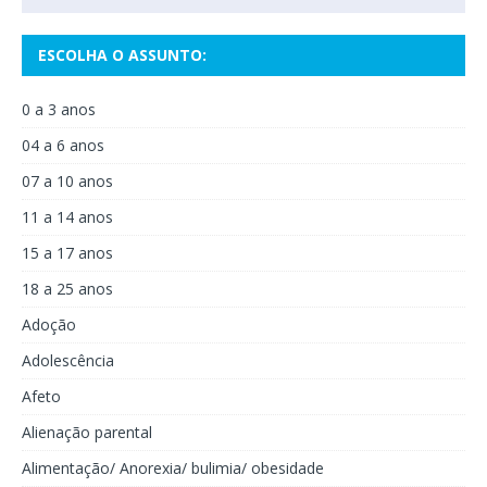
ESCOLHA O ASSUNTO:
0 a 3 anos
04 a 6 anos
07 a 10 anos
11 a 14 anos
15 a 17 anos
18 a 25 anos
Adoção
Adolescência
Afeto
Alienação parental
Alimentação/ Anorexia/ bulimia/ obesidade