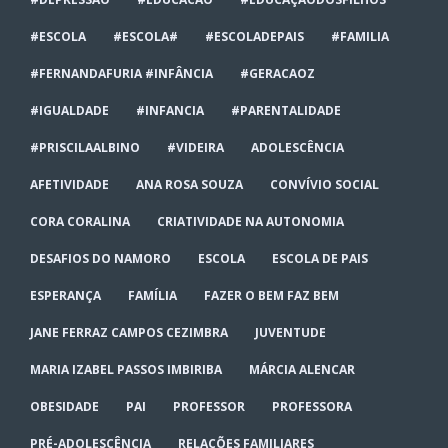
#ESCOLA
#ESCOLA#
#ESCOLADEPAIS
#FAMILIA
#FERNANDAFURIA #INFÂNCIA
#GERACAOZ
#IGUALDADE
#INFANCIA
#PARENTALIDADE
#PRISCILAALBINO
#VIDEIRA
ADOLESCÊNCIA
AFETIVIDADE
ANA ROSA SOUZA
CONVÍVIO SOCIAL
CORA CORALINA
CRIATIVIDADE NA AUTONOMIA
DESAFIOS DO NAMORO
ESCOLA
ESCOLA DE PAIS
ESPERANÇA
FAMÍLIA
FAZER O BEM FAZ BEM
JANE FERRAZ CAMPOS CEZIMBRA
JUVENTUDE
MARIA IZABEL PASSOS IMBIRIBA
MÁRCIA ALENCAR
OBESIDADE
PAI
PROFESSOR
PROFESSORA
PRÉ-ADOLESCÊNCIA
RELAÇÕES FAMILIARES