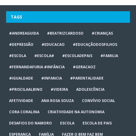
TAGS
#ANDREAGUIDA
#BEATRIZCARDOSO
#CRIANÇAS
#DEPRESSÃO
#EDUCACAO
#EDUCAÇÃODOSFILHOS
#ESCOLA
#ESCOLA#
#ESCOLADEPAIS
#FAMILIA
#FERNANDAFURIA #INFÂNCIA
#GERACAOZ
#IGUALDADE
#INFANCIA
#PARENTALIDADE
#PRISCILAALBINO
#VIDEIRA
ADOLESCÊNCIA
AFETIVIDADE
ANA ROSA SOUZA
CONVÍVIO SOCIAL
CORA CORALINA
CRIATIVIDADE NA AUTONOMIA
DESAFIOS DO NAMORO
ESCOLA
ESCOLA DE PAIS
ESPERANÇA
FAMÍLIA
FAZER O BEM FAZ BEM