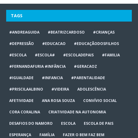
TAGS
#ANDREAGUIDA
#BEATRIZCARDOSO
#CRIANÇAS
#DEPRESSÃO
#EDUCACAO
#EDUCAÇÃODOSFILHOS
#ESCOLA
#ESCOLA#
#ESCOLADEPAIS
#FAMILIA
#FERNANDAFURIA #INFÂNCIA
#GERACAOZ
#IGUALDADE
#INFANCIA
#PARENTALIDADE
#PRISCILAALBINO
#VIDEIRA
ADOLESCÊNCIA
AFETIVIDADE
ANA ROSA SOUZA
CONVÍVIO SOCIAL
CORA CORALINA
CRIATIVIDADE NA AUTONOMIA
DESAFIOS DO NAMORO
ESCOLA
ESCOLA DE PAIS
ESPERANÇA
FAMÍLIA
FAZER O BEM FAZ BEM