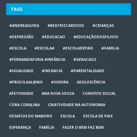
TAGS
#ANDREAGUIDA
#BEATRIZCARDOSO
#CRIANÇAS
#DEPRESSÃO
#EDUCACAO
#EDUCAÇÃODOSFILHOS
#ESCOLA
#ESCOLA#
#ESCOLADEPAIS
#FAMILIA
#FERNANDAFURIA #INFÂNCIA
#GERACAOZ
#IGUALDADE
#INFANCIA
#PARENTALIDADE
#PRISCILAALBINO
#VIDEIRA
ADOLESCÊNCIA
AFETIVIDADE
ANA ROSA SOUZA
CONVÍVIO SOCIAL
CORA CORALINA
CRIATIVIDADE NA AUTONOMIA
DESAFIOS DO NAMORO
ESCOLA
ESCOLA DE PAIS
ESPERANÇA
FAMÍLIA
FAZER O BEM FAZ BEM