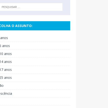
COLHA O ASSUNTO:
 anos
6 anos
10 anos
14 anos
17 anos
25 anos
ão
escência
o