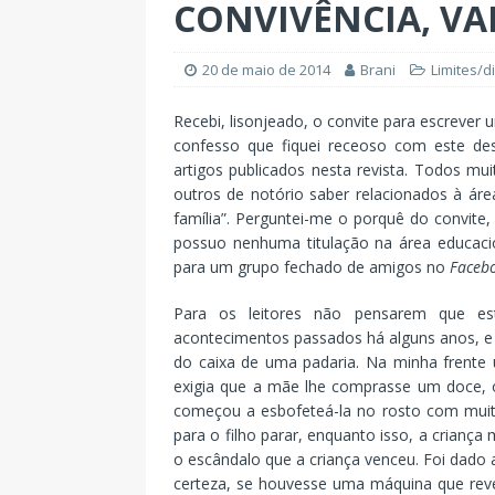
CONVIVÊNCIA, VAL
20 de maio de 2014
Brani
Limites/di
Recebi, lisonjeado, o convite para escrever u
confesso que fiquei receoso com este de
artigos publicados nesta revista. Todos mu
outros de notório saber relacionados à áre
família”. Perguntei-me o porquê do convite,
possuo nenhuma titulação na área educacio
para um grupo fechado de amigos no
Faceb
Para os leitores não pensarem que es
acontecimentos passados há alguns anos, e q
do caixa de uma padaria. Na minha frente 
exigia que a mãe lhe comprasse um doce, 
começou a esbofeteá-la no rosto com muit
para o filho parar, enquanto isso, a criança
o escândalo que a criança venceu. Foi dado a 
certeza, se houvesse uma máquina que rev