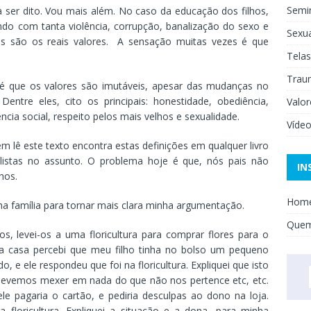
Semi
a ser dito. Vou mais além. No caso da educação dos filhos,
o com tanta violência, corrupção, banalização do sexo e
Sexua
is são os reais valores. A sensação muitas vezes é que
Telas
Trau
 é que os valores são imutáveis, apesar das mudanças no
entre eles, cito os principais: honestidade, obediência,
Valor
ência social, respeito pelos mais velhos e sexualidade.
Víde
m lê este texto encontra estas definições em qualquer livro
listas no assunto. O problema hoje é que, nós pais não
IN
hos.
Hom
nha família para tornar mais clara minha argumentação.
Que
, levei-os a uma floricultura para comprar flores para o
ra casa percebi que meu filho tinha no bolso um pequeno
o, e ele respondeu que foi na floricultura. Expliquei que isto
 devemos mexer em nada do que não nos pertence etc, etc.
ele pagaria o cartão, e pediria desculpas ao dono na loja.
a floricultura. Expliquei a situação e a dona, para minha