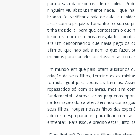
para a sala da inspetora de disciplina. Po
ninguém viu absolutamente nada. Fiquei na 
bronca, foi verificar a sala de aula, e rispi
arcar com o prejuízo. Tamanho foi sua surpr
tinha trazido ali para que contassem o que 
inspetora com os olhos arregalados, perde
era um desconhecido que havia pego os doi
afirmou que não sabia nem o que fazer. S
meninos para que eles acertassem as conta
Em mundo em que pais lotam auditórios ou
criação de seus filhos, termino estas minh
fórmula igual para todas as famílias. As
repassados só com palavras, mas sim com at
fundamental. Aproveitar as pequenas oportu
na formação do caráter. Servindo como guia
seus filhos. Poupar nossos filhos das exper
adultos despreparados para lidar com a
enfrentar. Para isso, é preciso estar junto, f
E os limites? Quando os filhos têm claros