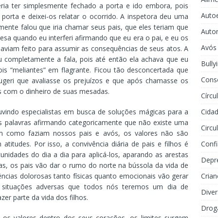
deria ter simplesmente fechado a porta e ido embora, pois
Auto
porta e deixei-os relatar o ocorrido. A inspetora deu uma
damente falou que iria chamar seus pais, que eles teriam que
Auto
esa quando eu interferi afirmando que eu era o pai, e eu os
Avós
haviam feito para assumir as consequências de seus atos. A
u completamente a fala, pois até então ela achava que eu
Bully
s “meliantes” em flagrante. Ficou tão desconcertada que
Cons
ugeri que avaliasse os prejuízos e que após chamasse os
s com o dinheiro de suas mesadas.
Círcu
vindo especialistas em busca de soluções mágicas para a
Cidad
as palavras afirmando categoricamente que não existe uma
Circu
sim como faziam nossos pais e avós, os valores não são
itudes. Por isso, a convivência diária de pais e filhos é
Conf
nidades do dia a dia para aplicá-los, aparando as arestas
Depr
s, os pais vão dar o rumo do norte na bússola da vida de
iências dolorosas tanto físicas quanto emocionais vão gerar
Crian
s situações adversas que todos nós teremos um dia de
Dive
azer parte da vida dos filhos.
Drog
 os valores dentro dos seus corações, os limites surgem