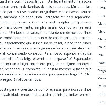
Inteli
cia diária com nossos filhos. Um levantamento na escola
anças vinham de famílias de pais separados. Muitas delas,
Limit
do pai, e outras criadas integralmente pelos avós. Muitas
Luto
das, afirmam que seria uma vantagem ter pais separados,
s teriam duas casas. Com isso, podem optar em qual casa
Med
for mais conveniente. Simples assim. Quando a mãe está
Meio
ersa. Um fato marcante, foi a fala de um de nossos filhos
e como entramos no assunto de casamento. Certa altura,
Mens
u asperamente que nunca iria se casar, e não teria filhos.
Pai 
olher seu caminho, mas argumentei se eu a mãe dele não
ia ali conversando conosco. Para nosso espanto a tréplica
Paz
 casamento só da briga e termina em separação”. Espantados
Poes
nciou uma briga entre seus pais, ou se algum dia ouviu-
a”, respondeu. E completou: “Por isso mesmo, quando falo
Proje
u mentiroso, pois é impossível pais que não brigam”. Meu
Raiva
à regra. Sinal dos tempos.
Revis
esposta para a questão de como repassar para nossos filhos
Saúd
estabilidade emocional e assim definir os limites entre o
Sem 