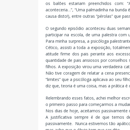
os balões estariam preenchidos com: “
aconteceria…”, “Uma palmadinha na bunda é 
causa disto!), entre outras “pérolas” que p
O segundo episódio aconteceu duas semana
participar na escola, de uma palestra com 
Para minha surpresa, a psicóloga palestrant
Cético, assisti a toda a exposição, totalme
atitude firme dos pais perante aos excesso
quantidade de pais ansiosos por conselhos
filhos. A exposição virou uma verdadeira cat
Não tive coragem de relatar a cena presen
“limites” que a psicóloga aplicava ao seu fil
diz que, teoria é uma coisa, mas a prática é 
Relembrando esses fatos, achei melhor escr
o primeiro passo para começarmos a mudar 
Nos dias de hoje, aceitamos passivamente o
A justificativa sempre é de que temos 
passivamente. Nunca estivemos tão apático
mas acho que o óbvio tem que ser dito.