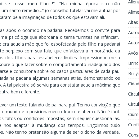
Alien
Ai se fosse meu filho…!”, “Na minha época isto não
um santo remédio…” (o conselho tutelar vai me autuar por
Alime
assaram pela imaginação de todos os que estavam ali.
Altas
s após o ocorrido na padaria. Recebemos o convite para
Auto
uma psicóloga que abordaria o tema “Limites na infância”.
Auto
e era aquela mãe que foi esbofeteada pelo filho na padaria!
nte perplexo com sua fala, que enfatizava a importância da
Avós
s dos filhos para estabelecer limites. Impressionou-me a
Brinc
 sobre o que fazer sobre o comportamento inadequado dos
arse e consultoria sobre os casos particulares de cada pai.
Bully
ciada na padaria algumas semanas atrás, demonstrando os
Cidad
ho. A tal palestra só serviu para constatar aquela máxima que
outra bem diferente.
Circu
Círcu
ever um texto falando de pai para pai. Tenho convicção que
o mundo é o posicionamento franco e aberto. Não é fácil.
Ciúm
s fatos ou condições impostas, sem sequer questioná-las.
Conf
de nos adaptar à mudança dos tempos. Engolimos tudo
s. Não tenho pretensão alguma de ser o dono da verdade,
Cons