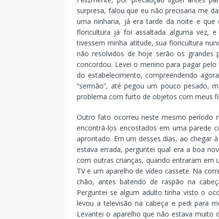
surpresa, falou que eu não precisaria me da
uma ninharia, já era tarde da noite e que
floricultura já foi assaltada alguma vez, 
tivessem minha atitude, sua floricultura n
não resolvidos de hoje serão os grandes p
concordou. Levei o menino para pagar pelo
do estabelecimento, compreendendo agora
“sermão”, até pegou um pouco pesado, mas
problema com furto de objetos com meus fi
Outro fato ocorreu neste mesmo período n
encontrá-los encostados em uma parede c
aprontado. Em um desses dias, ao chegar à 
estava errada, perguntei qual era a boa n
com outras crianças, quando entraram em 
TV e um aparelho de vídeo cassete. Na corr
chão, antes batendo de raspão na cabeç
Perguntei se algum adulto tinha visto o oc
levou a televisão na cabeça e pedi para m
Levantei o aparelho que não estava muito d