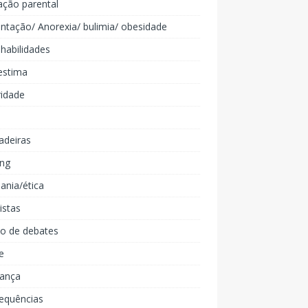
ação parental
ntação/ Anorexia/ bulimia/ obesidade
 habilidades
estima
ridade
adeiras
ing
ania/ética
listas
lo de debates
e
iança
equências