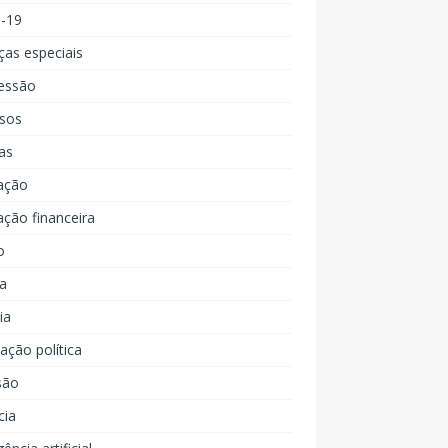
d-19
ças especiais
essão
rsos
as
ação
ção financeira
o
a
ia
ção política
são
cia