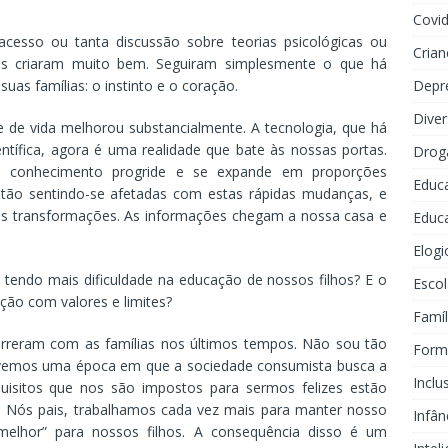
Covi
esso ou tanta discussão sobre teorias psicológicas ou
Crian
os criaram muito bem. Seguiram simplesmente o que há
Depr
suas famílias: o instinto e o coração.
Dive
de vida melhorou substancialmente. A tecnologia, que há
entífica, agora é uma realidade que bate às nossas portas.
Drog
o conhecimento progride e se expande em proporções
Educ
stão sentindo-se afetadas com estas rápidas mudanças, e
as transformações. As informações chegam a nossa casa e
Educa
Elogi
tendo mais dificuldade na educação de nossos filhos? E o
Escol
ção com valores e limites?
Famíl
reram com as famílias nos últimos tempos. Não sou tão
Forma
Vivemos uma época em que a sociedade consumista busca a
Inclu
quisitos que nos são impostos para sermos felizes estão
r. Nós pais, trabalhamos cada vez mais para manter nosso
Infân
melhor” para nossos filhos. A consequência disso é um