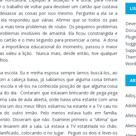
r o trabalho de voltar para devolver um cartão que custava
LI
 deixasse as coisas por isso mesmo. Perguntei a ela se a
e ela respondeu que várias. Afirmei que se todos os pais
Deve
unca mais teria problemas de roubo. Os pequenos problemas
Docu
roblemas insolúveis de amanhã. Ela ficou constrangida e
Plugi
 o cartão e o meu segundo para presenciar a cena. A dona
Sugge
 a importância educacional do momento, passou o maior
Supp
 valeu a lição. Nunca mais, desde então, tive qualquer
The
lhos.
Word
a escola. Eu e minha esposa sempre íamos buscá-los, ao
om a cabeça baixa, já sabíamos que alguma coisa tinham
AR
escola e vê-los na conhecida posição de que alguma coisa
ova do dia. Contaram que estavam brincando de pega-pega
Adoç
uma sala de aula aberta, onde havia uma estante com uma
Adol
eria um dos meus filhos esbarrou na estante e a TV caiu no
a do outro irmão. Pelo menos estava tudo em família.
Afet
orrido. Disseram que não. Examinei primeiro a “vítima” que
Alien
e levarem até a sala. Lá estava a TV estatelada no chão.
anificado, colocando-o no lugar. Peguei os dois e levei-os
Alime