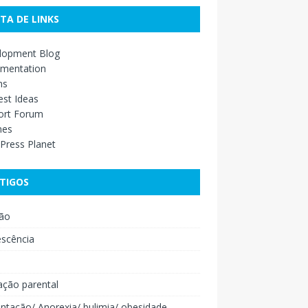
STA DE LINKS
lopment Blog
mentation
ns
st Ideas
ort Forum
mes
Press Planet
TIGOS
ão
escência
o
ação parental
ntação/ Anorexia/ bulimia/ obesidade