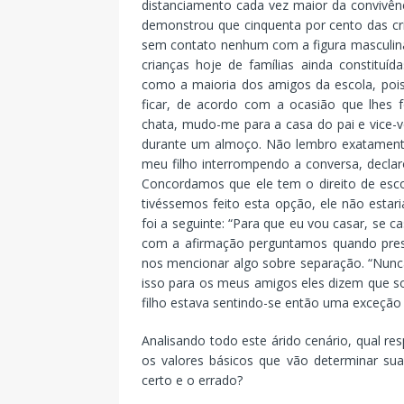
distanciamento cada vez maior da convivên
demonstrou que cinquenta por cento das cri
sem contato nenhum com a figura masculina 
crianças hoje de famílias ainda constituí
como a maioria dos amigos da escola, poi
ficar, de acordo com a ocasião que lhes 
chata, mudo-me para a casa do pai e vice-v
durante um almoço. Não lembro exatament
meu filho interrompendo a conversa, declaro
Concordamos que ele tem o direito de esc
tivéssemos feito esta opção, ele não estar
foi a seguinte: “Para que eu vou casar, se
com a afirmação perguntamos quando prese
nos mencionar algo sobre separação. “Nunc
isso para os meus amigos eles dizem que so
filho estava sentindo-se então uma exceção 
Analisando todo este árido cenário, qual r
os valores básicos que vão determinar sua 
certo e o errado?