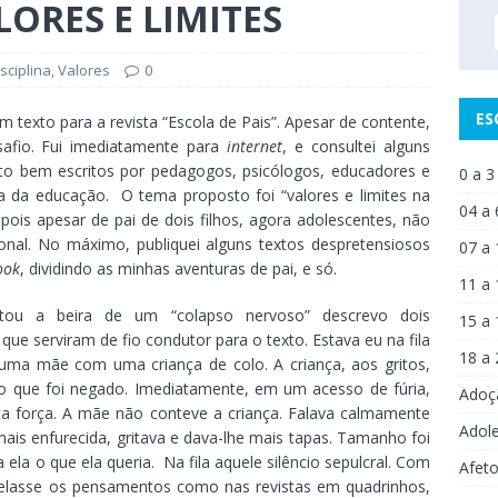
ORES E LIMITES
sciplina
,
Valores
0
ES
m texto para a revista “Escola de Pais”. Apesar de contente,
safio. Fui imediatamente para
internet
, e consultei alguns
ito bem escritos por pedagogos, psicólogos, educadores e
0 a 3
a da educação. O tema proposto foi “valores e limites na
04 a 
 pois apesar de pai de dois filhos, agora adolescentes, não
nal. No máximo, publiquei alguns textos despretensiosos
07 a 
ook
, dividindo as minhas aventuras de pai, e só.
11 a 
tou a beira de um “colapso nervoso” descrevo dois
15 a 
ue serviram de fio condutor para o texto. Estava eu na fila
18 a 
uma mãe com uma criança de colo. A criança, aos gritos,
o que foi negado. Imediatamente, em um acesso de fúria,
Adoç
a força. A mãe não conteve a criança. Falava calmamente
Adol
 mais enfurecida, gritava e dava-lhe mais tapas. Tamanho foi
ela o que ela queria. Na fila aquele silêncio sepulcral. Com
Afet
elasse os pensamentos como nas revistas em quadrinhos,