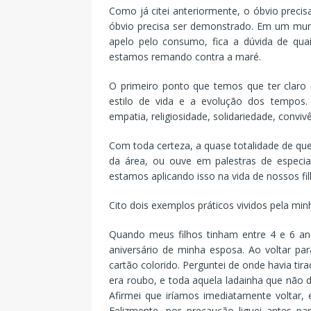
Como já citei anteriormente, o óbvio precis
óbvio precisa ser demonstrado. Em um mund
apelo pelo consumo, fica a dúvida de qua
estamos remando contra a maré.
O primeiro ponto que temos que ter claro
estilo de vida e a evolução dos tempos. D
empatia, religiosidade, solidariedade, conviv
Com toda certeza, a quase totalidade de que
da área, ou ouve em palestras de especia
estamos aplicando isso na vida de nossos fil
Cito dois exemplos práticos vividos pela mi
Quando meus filhos tinham entre 4 e 6 anos
aniversário de minha esposa. Ao voltar pa
cartão colorido. Perguntei de onde havia tirad
era roubo, e toda aquela ladainha que não
Afirmei que iríamos imediatamente voltar, 
Felizmente, por precaução liguei antes par