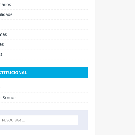
nários
lidade
mas
es
os
STITUCIONAL
e
m Somos