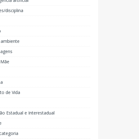
gência artificial
es/disciplina
o
 ambiente
agens
e Mãe
ia
to de Vida
ão Estadual e Interestadual
e
categoria