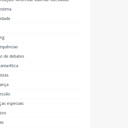
estima
ridade
ing
equências
lo de debates
ania/ética
listas
iança
essão
ças especiais
rsos
as