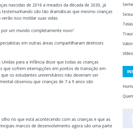
Semi
ianças nascidas de 2016 a meados da década de 2030, já
s testemunhando são tão dramáticas que mesmo crianças
Sexua
 verão isso moldar suas vidas.
Telas
das por um mundo completamente novo”.
Trau
ecialistas em outras áreas compartilharam diretrizes
Valor
Víde
Unidas para a Infância disse que todas as crianças
las que sofrem interrupções em pontos de transição em
IN
e que os estudantes universitários não deveriam ser
 mental observou que crianças de 7 a 9 anos são
Hom
Que
 olho no que está acontecendo com as crianças e que as
rincipais marcos de desenvolvimento agora são uma parte