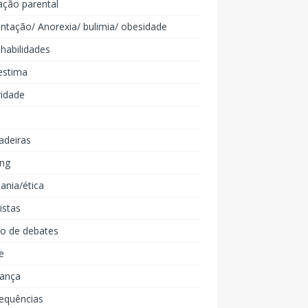
ação parental
ntação/ Anorexia/ bulimia/ obesidade
 habilidades
estima
ridade
adeiras
ing
ania/ética
listas
lo de debates
e
iança
equências