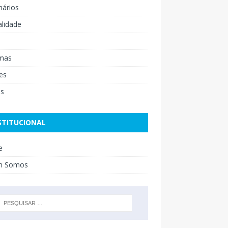
nários
lidade
mas
es
os
STITUCIONAL
e
m Somos