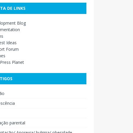
STA DE LINKS
lopment Blog
mentation
ns
st Ideas
ort Forum
mes
Press Planet
TIGOS
ão
escência
o
ação parental
ntação/ Anorexia/ bulimia/ obesidade