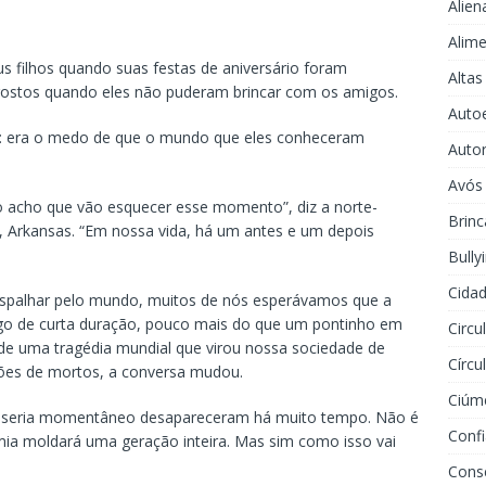
Alien
Alime
us filhos quando suas festas de aniversário foram
Altas
rostos quando eles não puderam brincar com os amigos.
Auto
o: era o medo de que o mundo que eles conheceram
Auto
Avós
Não acho que vão esquecer esse momento”, diz a norte-
Brinc
k, Arkansas. “Em nossa vida, há um antes e um depois
Bully
Cidad
spalhar pelo mundo, muitos de nós esperávamos que a
lgo de curta duração, pouco mais do que um pontinho em
Circu
 de uma tragédia mundial que virou nossa sociedade de
Círcu
hões de mortos, a conversa mudou.
Ciúm
o seria momentâneo desapareceram há muito tempo. Não é
Conf
ia moldará uma geração inteira. Mas sim como isso vai
Cons