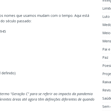
Inteli
Limit
es, os nomes que usamos mudam com o tempo. Aqui está
Luto
 do século passado:
Med
1945
Meio
Mens
Pai 
Paz
Poes
 definido)
Proje
Raiva
Revis
 termo “Geração C” para se referir ao impacto da pandemia
Saúd
ferentes áreas até agora têm definições diferentes de quando
Sem 