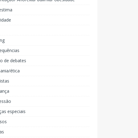
estima
ridade
ing
equências
lo de debates
ania/ética
listas
iança
essão
ças especiais
rsos
as