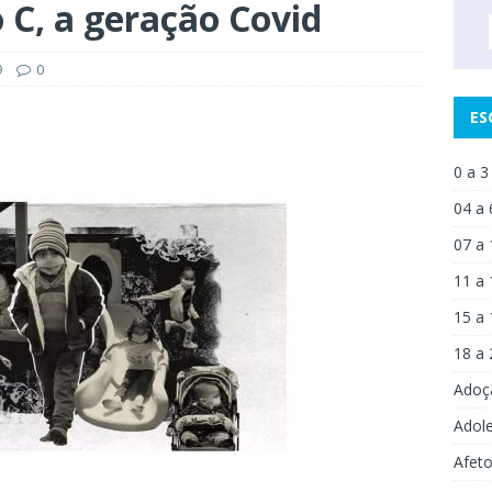
 C, a geração Covid
9
0
ES
0 a 3
04 a 
07 a 
11 a 
15 a 
18 a 
Adoç
Adol
Afet