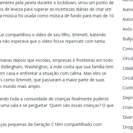
amente pela janela durante o lockdown, virou um ponto de
de leveza para superar as incertezas diárias de criar um
Auto
da música foi usada como música de fundo para mais de 10
Auto
Avós
ue compartilhou o vídeo de seu filho, Emmett, batendo
Bully
a não esperava que o vídeo fosse repercutir com tanta
Cons
Círcu
manas depois que escolas, empresas e fronteiras em todo
ellingham, Washington, a mãe conta que sua família tem
Cidad
 em casa e enfrentar a situação com calma. Mas eles se
Circu
as como Emmett, que passaram a maior parte de suas
ao mundo mais amplo.
Conf
Depr
ando toda a comunidade de crianças finalmente puderse
 uma sala e se perguntar: ‘Quem são essas crianças? O que
Crian
.
Dive
anças pequenas da Geração C têm compartilhado com
Drog