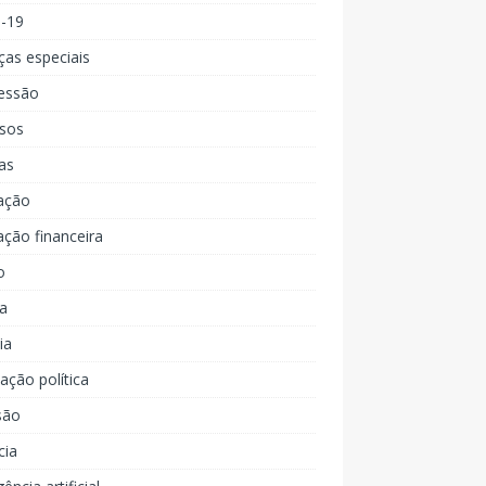
d-19
ças especiais
essão
rsos
as
ação
ção financeira
o
a
ia
ção política
são
cia