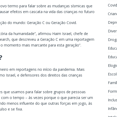
Covi
novo termo para falar sobre as mudanças sísmicas que
sar efeitos em cascata na vida das crianças no futuro
Crian
Depr
ção do mundo: Geração C ou Geração Covid.
Dive
ória da humanidade”, afirmou Haim Israel, chefe de
search, que descreveu a Geração C em uma reportagem
Drog
r o momento mais marcante para esta geração”.
Educ
?
Educa
Elogi
eiro em reportagens no início da pandemia. Mais
Escol
o Israel, e defensores dos direitos das crianças
Famíl
Forma
es que usamos para falar sobre grupos de pessoas
 com o tempo – às vezes porque o que parecia ser um
Inclu
ando menos influente do que outras forças em jogo, às
Infân
so e se fixa.