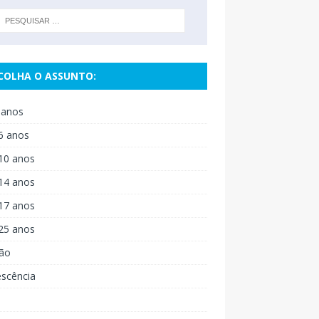
COLHA O ASSUNTO:
 anos
6 anos
10 anos
14 anos
17 anos
25 anos
ão
escência
o