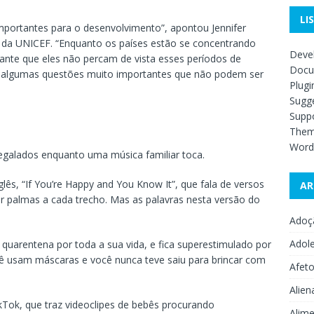
LI
importantes para o desenvolvimento”, apontou Jennifer
V da UNICEF. “Enquanto os países estão se concentrando
Deve
nte que eles não percam de vista esses períodos de
Docu
tem algumas questões muito importantes que não podem ser
Plugi
Sugge
Supp
The
Word
galados enquanto uma música familiar toca.
glês, “If You’re Happy and You Know It”, que fala de versos
AR
ter palmas a cada trecho. Mas as palavras nesta versão do
Adoç
Adol
quarentena por toda a sua vida, e fica superestimulado por
ê usam máscaras e você nunca teve saiu para brincar com
Afet
Alien
ikTok, que traz videoclipes de bebês procurando
Alime