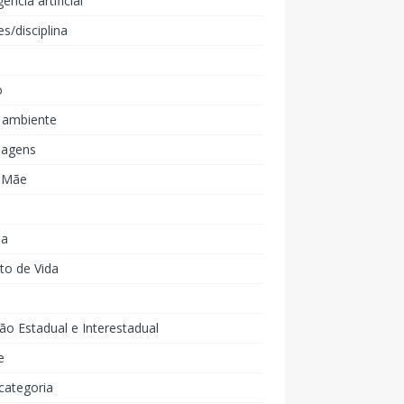
gência artificial
es/disciplina
o
 ambiente
agens
e Mãe
ia
to de Vida
ão Estadual e Interestadual
e
categoria