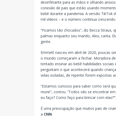
desinfetante para as mãos e olhando ansios
conexão de pais que estão usando momentos 
bebê durante a pandemia. A versão TikTok 
mil vídeos – e o número continua crescendo.
“Ficamos tão chocados”, diz Becca Straus, q
palmas enquanto seu marido, Alex, canta. El
gente.
Emmett nasceu em abril de 2020, poucas se
o mundo começaram a fechar. Moradora de B
tentado ensinar ao bebê habilidades sociais
perguntam o que acontecerá quando crianç
vidas isoladas, de repente forem expostas 
“Estamos curiosos para saber como será qu
reunir”, contou. “Todos vão se encontrar em
eu faço? Como faço para brincar com elas?’”
É uma preocupação que muitos pais de cri
a
CNN
.