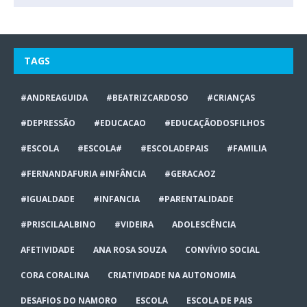
TAGS
#ANDREAGUIDA
#BEATRIZCARDOSO
#CRIANÇAS
#DEPRESSÃO
#EDUCACAO
#EDUCAÇÃODOSFILHOS
#ESCOLA
#ESCOLA#
#ESCOLADEPAIS
#FAMILIA
#FERNANDAFURIA #INFÂNCIA
#GERACAOZ
#IGUALDADE
#INFANCIA
#PARENTALIDADE
#PRISCILAALBINO
#VIDEIRA
ADOLESCÊNCIA
AFETIVIDADE
ANA ROSA SOUZA
CONVÍVIO SOCIAL
CORA CORALINA
CRIATIVIDADE NA AUTONOMIA
DESAFIOS DO NAMORO
ESCOLA
ESCOLA DE PAIS