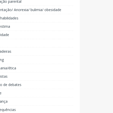
ação parental
ntação/ Anorexia/ bulimia/ obesidade
 habilidades
estima
ridade
adeiras
ing
ania/ética
listas
lo de debates
e
iança
equências