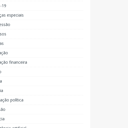
d-19
ças especiais
essão
rsos
as
ação
ção financeira
o
a
ia
ção política
são
cia