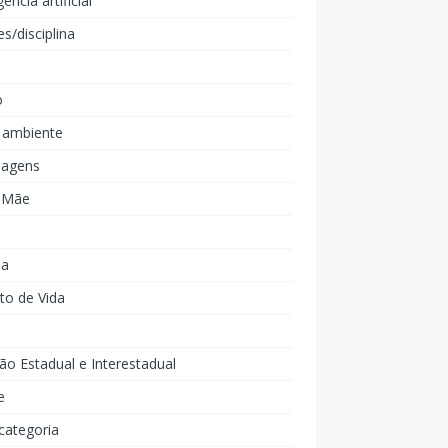
gência artificial
es/disciplina
o
 ambiente
agens
e Mãe
ia
to de Vida
ão Estadual e Interestadual
e
categoria