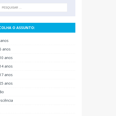
COLHA O ASSUNTO:
 anos
6 anos
10 anos
14 anos
17 anos
25 anos
ão
escência
o