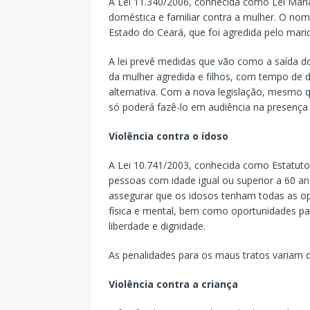
A Lei 11.340/2006, conhecida como Lei Maria
doméstica e familiar contra a mulher. O n
Estado do Ceará, que foi agredida pelo mari
A lei prevê medidas que vão como a saída do
da mulher agredida e filhos, com tempo de d
alternativa. Com a nova legislação, mesmo qu
só poderá fazê-lo em audiência na presença 
Violência contra o idoso
A Lei 10.741/2003, conhecida como Estatuto 
pessoas com idade igual ou superior a 60 an
assegurar que os idosos tenham todas as op
física e mental, bem como oportunidades par
liberdade e dignidade.
As penalidades para os maus tratos variam d
Violência contra a criança