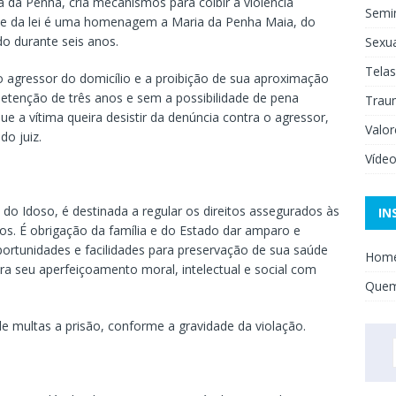
 da Penha, cria mecanismos para coibir a violência
Semi
ome da lei é uma homenagem a Maria da Penha Maia, do
do durante seis anos.
Sexua
Telas
 agressor do domicílio e a proibição de sua aproximação
etenção de três anos e sem a possibilidade de pena
Trau
e a vítima queira desistir da denúncia contra o agressor,
Valor
do juiz.
Víde
do Idoso, é destinada a regular os direitos assegurados às
IN
os. É obrigação da família e do Estado dar amparo e
ortunidades e facilidades para preservação de sua saúde
Hom
a seu aperfeiçoamento moral, intelectual e social com
Que
e multas a prisão, conforme a gravidade da violação.