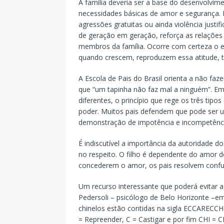
A família deveria ser a base do desenvolvim
necessidades básicas de amor e segurança. 
agressões gratuitas ou ainda violência justi
de geração em geração, reforça as relações 
membros da família. Ocorre com certeza o ef
quando crescem, reproduzem essa atitude, t
A Escola de Pais do Brasil orienta a não faz
que “um tapinha não faz mal a ninguém”. 
diferentes, o princípio que rege os três tipo
poder. Muitos pais defendem que pode ser u
demonstração de impotência e incompetência
É indiscutível a importância da autoridade 
no respeito. O filho é dependente do amor d
concederem o amor, os pais resolvem confun
Um recurso interessante que poderá evitar a
Pedersoli – psicólogo de Belo Horizonte –e
chinelos estão contidas na sigla ECCARECCH
= Repreender, C = Castigar e por fim CHI = C