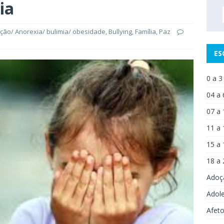
ia
ção/ Anorexia/ bulimia/ obesidade
,
Bullying
,
Família
,
Paz
ES
0 a 3
04 a 
07 a 
11 a 
15 a 
18 a 
Adoç
Adol
Afet