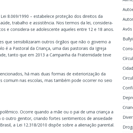
Auto
 Lei 8.069/1990 – estabelece proteção dos direitos da
Auto
úde, trabalho e assistência. Nos termos da lei, considera-
Avós
os e considera-se adolescente aqueles entre 12 e 18 anos.
Bully
ões que sensibilizaram outros órgãos que não o governo a
o é a Pastoral da Criança, uma das pastorais da Igreja
Cons
tude, tanto que em 2013 a Campanha da Fraternidade teve
Círcu
Cidad
mencionados, há mais duas formas de exteriorização da
Circu
s comum nas escolas, mas também pode ocorrer no seio
Conf
Depr
Crian
 polêmico. Ocorre quando a mãe ou o pai de uma criança a
Dive
m o outro genitor, criando fortes sentimentos de ansiedade
asil, a Lei 12.318/2010 dispõe sobre a alienação parental.
Drog