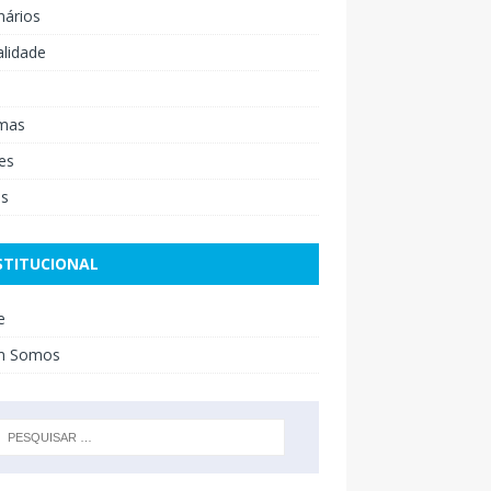
nários
lidade
mas
es
os
STITUCIONAL
e
m Somos