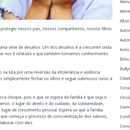
Alien
Alime
Altas
 proteger nossos pais, nossos companheiros, nossos filhos
Auto
Auto
uma série de desafios. Um dos desafios é a crescente onda
Avós
 que nos é relatada e que também tomamos conhecimento
Brinc
Bully
a luta por uma reversão da intolerância e violência
Cidad
s simplesmente fechar os olhos e seguir submissos rumo à
Circu
voca choque, pois o que se espera da família é que seja o
Círcu
or, o lugar do direito e do cuidado, da solidariedade,
Ciúm
 lugar de crescimento pessoal. Espera-se que a família
a que começa o processo de conscientização dos valores,
Conf
olaborar com eles.
Cons