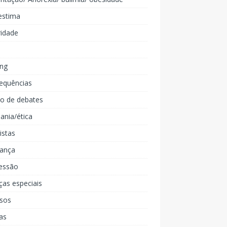
estima
ridade
ing
equências
lo de debates
ania/ética
listas
iança
essão
ças especiais
rsos
as