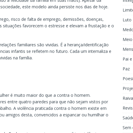
Inteli
do a felicidade da família em suas mãos). Apesar da
sociedade, este modelo ainda persiste nos dias de hoje.
Limit
ego, risco de falta de emprego, demissões, doenças,
Luto
as situações favorecem o estresse e elevam a frustação e o
Med
Meio
lações familiares são vividas. É a herança/identificação
Mens
cias infantis se refletem no futuro. Cada um internaliza e
ividas na família.
Pai 
Paz
Poes
Proje
mulher é muito maior do que a contra o homem.
Raiva
s entre quatro paredes para que não sejam vistos por
Revis
rabalho. A violência praticada contra o homem existe em
 ou amigos desta, convencidos a espancar ou humilhar o
Saúd
Sem 