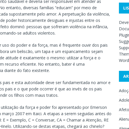
ento saudável e deveria ser responsável em atender as
No entanto, diversas famílias “educam” por meio de
LI
ficada supostamente pelo amor. A perpetuação da violência,
de poder historicamente desiguais e injustas entre os
Deve
eito dominó: pessoas que sofreram violência na infância,
Docu
ornando-se adultos violentos.
Plugi
Sugge
er uso do poder e da força, mas é frequente ouvir dos pais
Supp
Embora um beliscão, um tapa e um espancamento sejam
The
s de atitude é exatamente o mesmo: utilizar a força e o
Word
m recurso eficiente. No entanto, bater é uma
 diante do fato existente.
AR
dos pais e esta autoridade deve ser fundamentada no amor e
os pais e o que pode ocorrer é que ao invés de os pais
Adoç
dir os filhos com maus tratos.
Adol
 utilização da força e poder foi apresentado por Emerson
Afet
m março 2007 em Itaici. A etapas a serem seguidas antes do
Alien
I: E = Exemplo, C = Conversar, CA = Chamar a Atenção, RE
HInelo. Utilizando-se destas etapas, chegará ao chinelo?
Alime