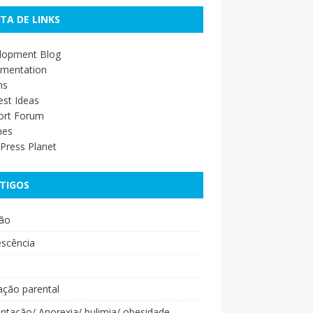
STA DE LINKS
lopment Blog
mentation
ns
st Ideas
ort Forum
mes
Press Planet
TIGOS
ão
escência
o
ação parental
ntação/ Anorexia/ bulimia/ obesidade