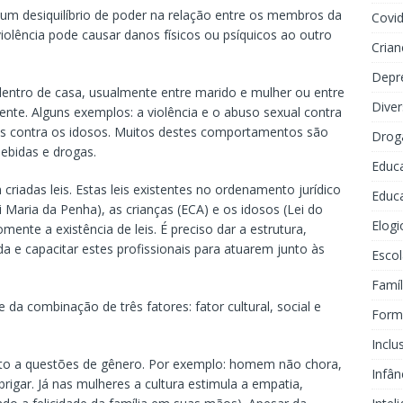
 um desiquilíbrio de poder na relação entre os membros da
Covi
iolência pode causar danos físicos ou psíquicos ao outro
Crian
Depr
 dentro de casa, usualmente entre marido e mulher ou entre
Dive
ente. Alguns exemplos: a violência e o abuso sexual contra
tos contra os idosos. Muitos destes comportamentos são
Drog
bebidas e drogas.
Educ
 criadas leis. Estas leis existentes no ordenamento jurídico
Educa
i Maria da Penha), as crianças (ECA) e os idosos (Lei do
Elogi
ente a existência de leis. É preciso dar a estrutura,
 e capacitar estes profissionais para atuarem junto às
Escol
Famíl
e da combinação de três fatores: fator cultural, social e
Forma
Inclu
to a questões de gênero. Por exemplo: homem não chora,
Infân
igar. Já nas mulheres a cultura estimula a empatia,