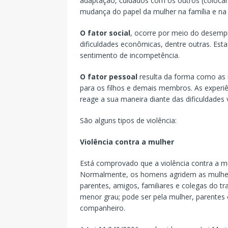
adaptação, cuidados com os outros (colocan
mudança do papel da mulher na família e na 
O fator social
, ocorre por meio do desempr
dificuldades econômicas, dentre outras. Est
sentimento de incompetência.
O fator pessoal
resulta da forma como as re
para os filhos e demais membros. As experiên
reage a sua maneira diante das dificuldades v
São alguns tipos de violência:
Violência contra a mulher
Está comprovado que a violência contra a 
Normalmente, os homens agridem as mulhere
parentes, amigos, familiares e colegas do t
menor grau; pode ser pela mulher, parentes
companheiro.