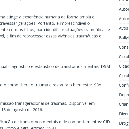
Auto
rauma atinge a experiência humana de forma ampla e
Auto
avessar gerações. Portanto, é imprescindível o
Avós
te com os filhos, para identificar situações traumáticas e
vel, a fim de reprocessar essas vivências traumáticas e
Bully
Cons
Círcu
Cidad
 diagnóstico e estatístico de transtornos mentais: DSM-
Circu
o o corpo libera o trauma e restaura o bem estar. São
Conf
Depr
smissão transgeracional de traumas. Disponível em:
Crian
 18 de agosto de 2016.
Dive
ação de transtornos mentais e de comportamentos: CID-
Drog
cas. Porto Alegre: Artmed, 1993.