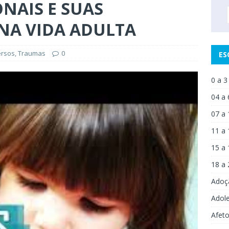
NAIS E SUAS
NA VIDA ADULTA
ersos
,
Traumas
0
ES
0 a 3
04 a 
07 a 
11 a 
15 a 
18 a 
Adoç
Adol
Afet