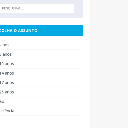
COLHA O ASSUNTO:
 anos
6 anos
10 anos
14 anos
17 anos
25 anos
ão
escência
o