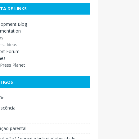
STA DE LINKS
lopment Blog
mentation
ns
st Ideas
ort Forum
mes
Press Planet
TIGOS
ão
escência
o
ação parental
ntação/ Anorexia/ bulimia/ obesidade