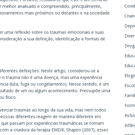
Covi
ser melhor analisado e compreendido, principalmente,
ionamentos mais próximos ou distantes e na sociedade
Crian
Depr
azer uma reflexão sobre os traumas emocionais e suas
Dive
nsideração a sua definição, identificação e formas de
Drog
Educ
Educa
iferentes definições. Neste artigo, considerou-se a
Elogi
ue o trauma não é uma doença, mas uma experiência
ncia (luta, fuga ou congelamento). Nesse sentido, é um
Escol
esultado de um ou algum acontecimento. Pressupõe uma
Famíl
u físico.
Forma
vivenciar traumas ao longo da sua vida, mas nem todos
Inclu
 pessoas diferentes reagem de maneira diferente em
 que passam por experiências traumáticas se tornam
Infân
com a criadora da terapia EMDR, Shapiro (2007), esses