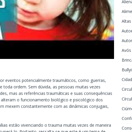
Alien
Alime
Altas
Auto
Auto
Avós
Brinc
Bully
Cidad
or eventos potencialmente traumáticos, como guerras,
 de toda ordem. Sem dúvida, as pessoas muitas vezes
Circu
ades, mas as referências traumáticas e suas consequências
Círcu
alteram o funcionamento biológico e psicológico dos
bém mexem constantemente com as dinâmicas conjugais,
Ciúm
Conf
ílias estão vivenciando o trauma muitas vezes de maneira
Cons
uperá-lo. Portanto, ressalta-se que este é um tema de