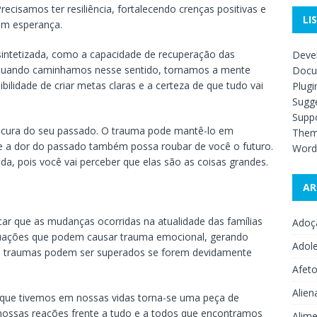
cisamos ter resiliência, fortalecendo crenças positivas e
LI
com esperança.
 sintetizada, como a capacidade de recuperação das
Deve
. Quando caminhamos nesse sentido, tornamos a mente
Docu
bilidade de criar metas claras e a certeza de que tudo vai
Plugi
Sugge
Supp
de cura do seu passado. O trauma pode mantê-lo em
The
 a dor do passado também possa roubar de você o futuro.
Word
da, pois você vai perceber que elas são as coisas grandes.
AR
car que as mudanças ocorridas na atualidade das famílias
Adoç
ituações que podem causar trauma emocional, gerando
Adol
os traumas podem ser superados se forem devidamente
Afet
Alien
 que tivemos em nossas vidas torna-se uma peça de
nossas reações frente a tudo e a todos que encontramos
Alime