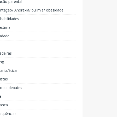
ação parental
ntação/ Anorexia/ bulimia/ obesidade
 habilidades
estima
ridade
adeiras
ing
ania/ética
listas
lo de debates
e
iança
equências