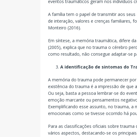
eventos traumáticos geram nos indivíduos c
A família tem o papel de transmitir aos seu
de interação, valores e crenças familiares, f
Monteiro (2016).
Em síntese, a memória traumática, difere 
(2005), explica que no trauma o cérebro per
como resultado, não consegue adaptar-se pa
A identificação de sintomas do T
A memória do trauma pode permanecer por 
existência do trauma é a impressão de que 
Ou seja, basta a pessoa lembrar-se do eve
emoção marcante ou pensamentos negativos,
Exemplificando esse assunto, no trauma, a me
emocionais como se tivesse ocorrido há po
Para as classificações oficiais sobre traum
vários aspectos, destacando-se os principai