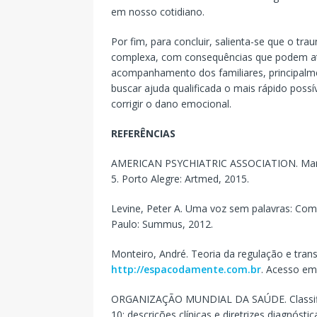
em nosso cotidiano.
Por fim, para concluir, salienta-se que o t
complexa, com consequências que podem atr
acompanhamento dos familiares, principalmen
buscar ajuda qualificada o mais rápido possí
corrigir o dano emocional.
REFERÊNCIAS
AMERICAN PSYCHIATRIC ASSOCIATION. Manual
5. Porto Alegre: Artmed, 2015.
Levine, Peter A. Uma voz sem palavras: Com
Paulo: Summus, 2012.
Monteiro, André. Teoria da regulação e tran
http://espacodamente.com.br
. Acesso em
ORGANIZAÇÃO MUNDIAL DA SAÚDE. Classific
10: descrições clínicas e diretrizes diagnósti