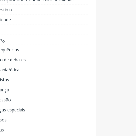
estima
ridade
ing
equências
lo de debates
ania/ética
listas
iança
essão
ças especiais
rsos
as