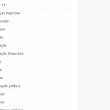
d-19
ças especiais
essão
rsos
as
ação
ção financeira
o
a
ia
ção política
são
cia