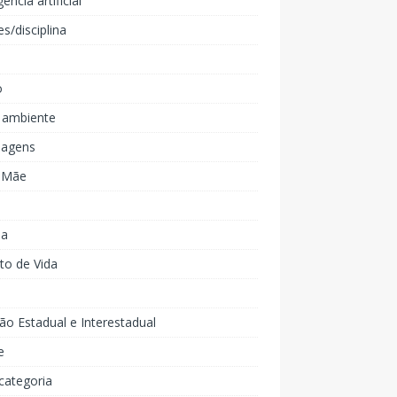
gência artificial
es/disciplina
o
 ambiente
agens
e Mãe
ia
to de Vida
ão Estadual e Interestadual
e
categoria