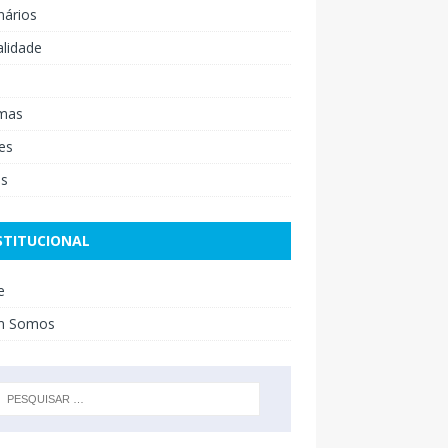
nários
lidade
mas
es
os
STITUCIONAL
e
m Somos