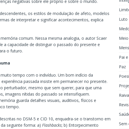
Inteli
renças negativas sobre ele próprio e sobre o mundo.
Limit
s descendentes, os estilos de modulação de afeto, modelos
Luto
ormas de interpretar e significar acontecimentos, explica
Med
Meio
da memória comum. Nessa mesma analogia, o autor Scaer
de a capacidade de distinguir o passado do presente e
Mens
ra o futuro.
Pai 
rauma
Paz
muito tempo com o indivíduo. Um bom indício da
Poes
a experiência passada insiste em permanecer no presente.
Proje
nto perturbador, mesmo que sem querer, para que uma
 imagens nítidas do passado se intensifiquem.
Raiva
mória guarda detalhes visuais, auditivos, físicos e
Revis
uco tempo.
Saúd
a descritas no DSM-5 e CID 10, enquadra-se o transtorno em
Sem 
s da seguinte forma: a)
Flashbacks
; b) Entorpecimento