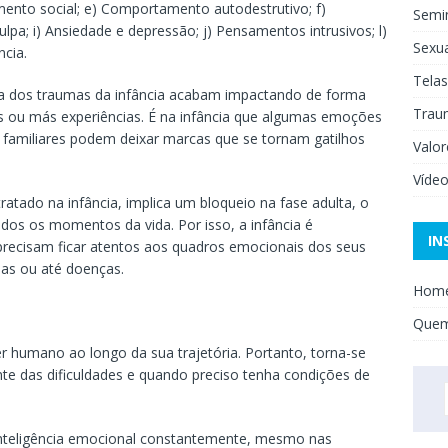
amento social; e) Comportamento autodestrutivo; f)
Semi
culpa; i) Ansiedade e depressão; j) Pensamentos intrusivos; l)
Sexua
cia.
Telas
ia dos traumas da infância acabam impactando de forma
Trau
s ou más experiências. É na infância que algumas emoções
familiares podem deixar marcas que se tornam gatilhos
Valor
Víde
tado na infância, implica um bloqueio na fase adulta, o
dos os momentos da vida. Por isso, a infância é
IN
precisam ficar atentos aos quadros emocionais dos seus
mas ou até doenças.
Hom
Que
r humano ao longo da sua trajetória. Portanto, torna-se
nte das dificuldades e quando preciso tenha condições de
inteligência emocional constantemente, mesmo nas