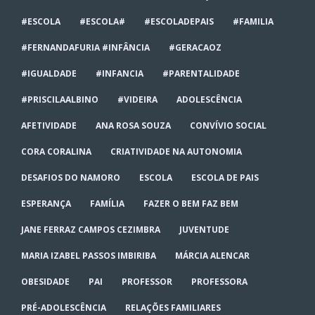
#ESCOLA
#ESCOLA#
#ESCOLADEPAIS
#FAMILIA
#FERNANDAFURIA #INFÂNCIA
#GERACAOZ
#IGUALDADE
#INFANCIA
#PARENTALIDADE
#PRISCILAALBINO
#VIDEIRA
ADOLESCÊNCIA
AFETIVIDADE
ANA ROSA SOUZA
CONVÍVIO SOCIAL
CORA CORALINA
CRIATIVIDADE NA AUTONOMIA
DESAFIOS DO NAMORO
ESCOLA
ESCOLA DE PAIS
ESPERANÇA
FAMÍLIA
FAZER O BEM FAZ BEM
JANE FERRAZ CAMPOS CEZIMBRA
JUVENTUDE
MARIA IZABEL PASSOS IMBIRIBA
MÁRCIA ALENCAR
OBESIDADE
PAI
PROFESSOR
PROFESSORA
PRÉ-ADOLESCÊNCIA
RELAÇÕES FAMILIARES