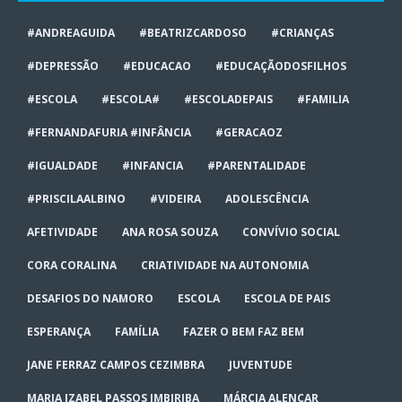
#ANDREAGUIDA
#BEATRIZCARDOSO
#CRIANÇAS
#DEPRESSÃO
#EDUCACAO
#EDUCAÇÃODOSFILHOS
#ESCOLA
#ESCOLA#
#ESCOLADEPAIS
#FAMILIA
#FERNANDAFURIA #INFÂNCIA
#GERACAOZ
#IGUALDADE
#INFANCIA
#PARENTALIDADE
#PRISCILAALBINO
#VIDEIRA
ADOLESCÊNCIA
AFETIVIDADE
ANA ROSA SOUZA
CONVÍVIO SOCIAL
CORA CORALINA
CRIATIVIDADE NA AUTONOMIA
DESAFIOS DO NAMORO
ESCOLA
ESCOLA DE PAIS
ESPERANÇA
FAMÍLIA
FAZER O BEM FAZ BEM
JANE FERRAZ CAMPOS CEZIMBRA
JUVENTUDE
MARIA IZABEL PASSOS IMBIRIBA
MÁRCIA ALENCAR