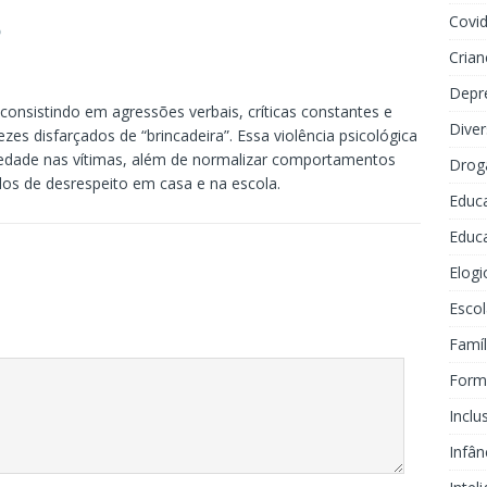
Covi
o
Crian
Depr
, consistindo em agressões verbais, críticas constantes e
Dive
zes disfarçados de “brincadeira”. Essa violência psicológica
iedade nas vítimas, além de normalizar comportamentos
Drog
los de desrespeito em casa e na escola.
Educ
Educa
Elogi
Escol
Famíl
Forma
Inclu
Infân