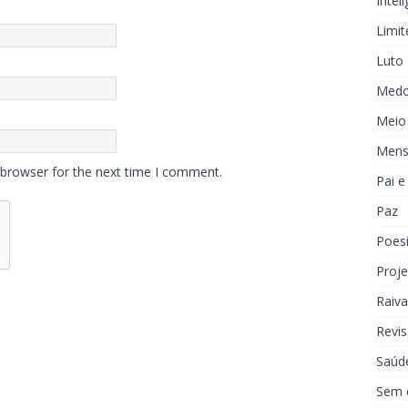
Inteli
Limit
Luto
Med
Meio
Mens
 browser for the next time I comment.
Pai 
Paz
Poes
Proje
Raiva
Revis
Saúd
Sem 