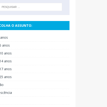
COLHA O ASSUNTO:
 anos
6 anos
10 anos
14 anos
17 anos
25 anos
ão
escência
o