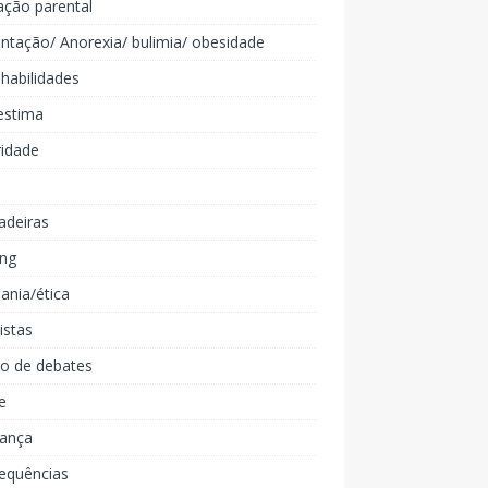
ação parental
ntação/ Anorexia/ bulimia/ obesidade
 habilidades
estima
ridade
adeiras
ing
ania/ética
listas
lo de debates
e
iança
equências