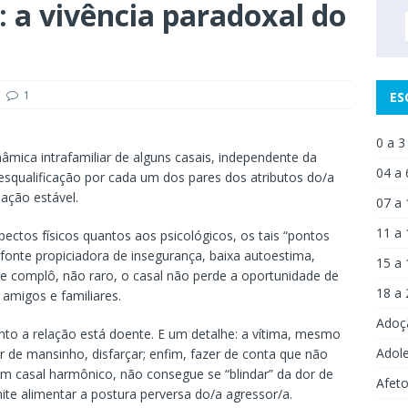
: a vivência paradoxal do
1
ES
0 a 3
âmica intrafamiliar de alguns casais, independente da
04 a 
desqualificação por cada um dos pares dos atributos do/a
lação estável.
07 a 
11 a 
pectos físicos quantos aos psicológicos, os tais “pontos
fonte propiciadora de insegurança, baixa autoestima,
15 a 
sse complô, não raro, o casal não perde a oportunidade de
18 a 
amigos e familiares.
Adoç
anto a relação está doente. E um detalhe: a vítima, mesmo
Adol
ir de mansinho, disfarçar; enfim, fazer de conta que não
um casal harmônico, não consegue se “blindar” da dor de
Afet
mite alimentar a postura perversa do/a agressor/a.