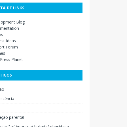
STA DE LINKS
lopment Blog
mentation
ns
st Ideas
ort Forum
mes
Press Planet
TIGOS
ão
escência
o
ação parental
ntação/ Anorexia/ bulimia/ obesidade