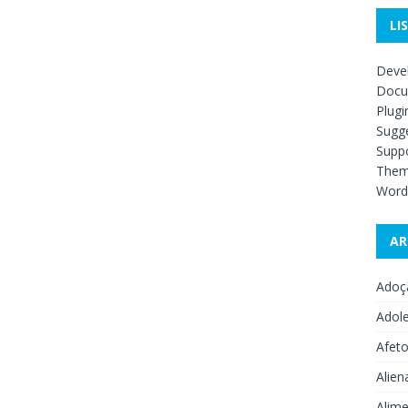
LI
Deve
Docu
Plugi
Sugge
Supp
The
Word
AR
Adoç
Adol
Afet
Alien
Alime