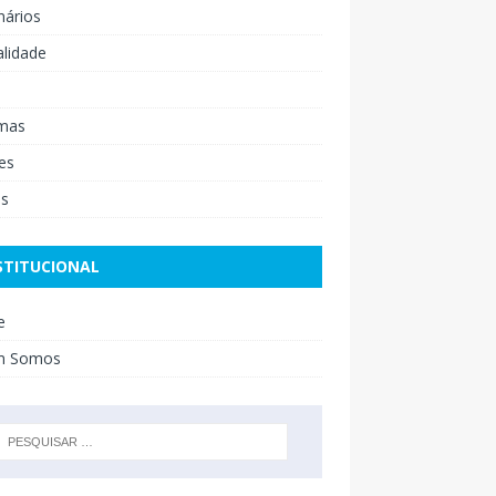
nários
lidade
mas
es
os
STITUCIONAL
e
m Somos