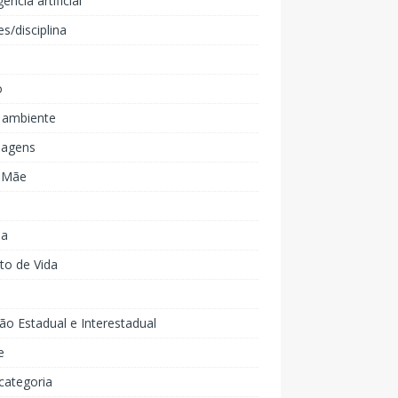
gência artificial
es/disciplina
o
 ambiente
agens
e Mãe
ia
to de Vida
ão Estadual e Interestadual
e
categoria