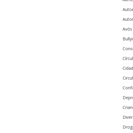
Auto
Auto
Avós
Bully
Cons
Círcu
Cidad
Circu
Conf
Depr
Crian
Dive
Drog