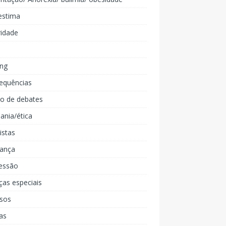
estima
ridade
ing
equências
lo de debates
ania/ética
listas
iança
essão
ças especiais
rsos
as