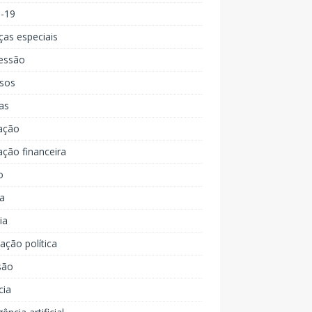
d-19
ças especiais
essão
rsos
as
ação
ção financeira
o
a
ia
ção política
são
cia