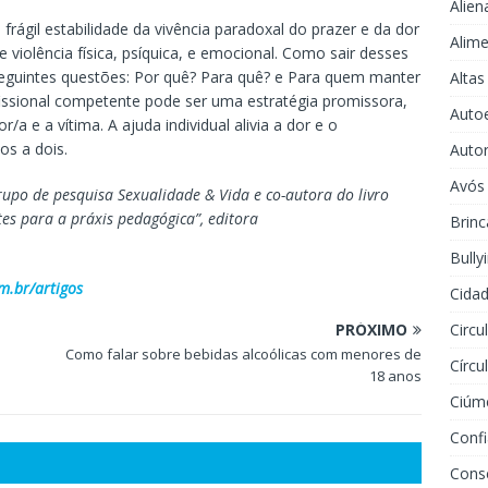
Alien
rágil estabilidade da vivência paradoxal do prazer e da dor
Alime
 violência física, psíquica, e emocional. Como sair desses
 seguintes questões: Por quê? Para quê? e Para quem manter
Altas
fissional competente pode ser uma estratégia promissora,
Auto
/a e a vítima. A ajuda individual alivia a dor e o
os a dois.
Auto
Avós
rupo de pesquisa Sexualidade & Vida e co-autora do livro
es para a práxis pedagógica”, editora
Brinc
Bully
m.br/artigos
Cidad
Circu
PRÓXIMO
Como falar sobre bebidas alcoólicas com menores de
Círcu
18 anos
Ciúm
Conf
Cons