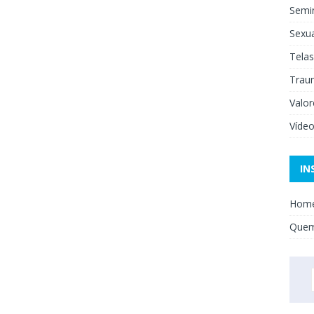
Semi
Sexua
Telas
Trau
Valor
Víde
IN
Hom
Que