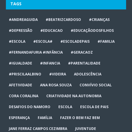
TAGS
#ANDREAGUIDA
#BEATRIZCARDOSO
#CRIANÇAS
#DEPRESSÃO
#EDUCACAO
#EDUCAÇÃODOSFILHOS
#ESCOLA
#ESCOLA#
#ESCOLADEPAIS
#FAMILIA
#FERNANDAFURIA #INFÂNCIA
#GERACAOZ
#IGUALDADE
#INFANCIA
#PARENTALIDADE
#PRISCILAALBINO
#VIDEIRA
ADOLESCÊNCIA
AFETIVIDADE
ANA ROSA SOUZA
CONVÍVIO SOCIAL
CORA CORALINA
CRIATIVIDADE NA AUTONOMIA
DESAFIOS DO NAMORO
ESCOLA
ESCOLA DE PAIS
ESPERANÇA
FAMÍLIA
FAZER O BEM FAZ BEM
JANE FERRAZ CAMPOS CEZIMBRA
JUVENTUDE