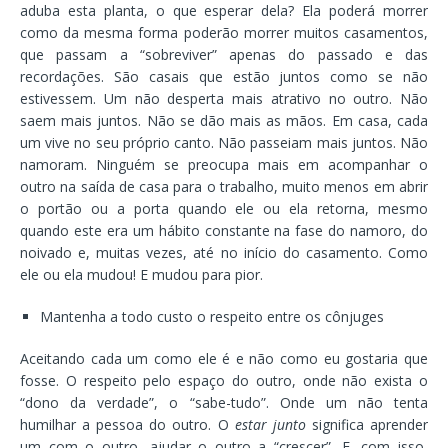
aduba esta planta, o que esperar dela? Ela poderá morrer
como da mesma forma poderão morrer muitos casamentos,
que passam a “sobreviver” apenas do passado e das
recordações. São casais que estão juntos como se não
estivessem. Um não desperta mais atrativo no outro. Não
saem mais juntos. Não se dão mais as mãos. Em casa, cada
um vive no seu próprio canto. Não passeiam mais juntos. Não
namoram. Ninguém se preocupa mais em acompanhar o
outro na saída de casa para o trabalho, muito menos em abrir
o portão ou a porta quando ele ou ela retorna, mesmo
quando este era um hábito constante na fase do namoro, do
noivado e, muitas vezes, até no início do casamento. Como
ele ou ela mudou! E mudou para pior.
Mantenha a todo custo o respeito entre os cônjuges
Aceitando cada um como ele é e não como eu gostaria que
fosse. O respeito pelo espaço do outro, onde não exista o
“dono da verdade”, o “sabe-tudo”. Onde um não tenta
humilhar a pessoa do outro. O
estar junto
significa aprender
um com o outro, ajudar o outro a “crescer”. E, com isso,