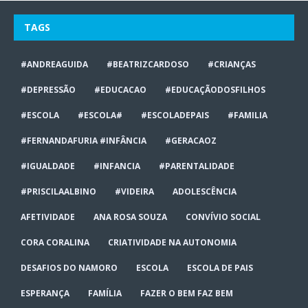
TAGS
#ANDREAGUIDA
#BEATRIZCARDOSO
#CRIANÇAS
#DEPRESSÃO
#EDUCACAO
#EDUCAÇÃODOSFILHOS
#ESCOLA
#ESCOLA#
#ESCOLADEPAIS
#FAMILIA
#FERNANDAFURIA #INFÂNCIA
#GERACAOZ
#IGUALDADE
#INFANCIA
#PARENTALIDADE
#PRISCILAALBINO
#VIDEIRA
ADOLESCÊNCIA
AFETIVIDADE
ANA ROSA SOUZA
CONVÍVIO SOCIAL
CORA CORALINA
CRIATIVIDADE NA AUTONOMIA
DESAFIOS DO NAMORO
ESCOLA
ESCOLA DE PAIS
ESPERANÇA
FAMÍLIA
FAZER O BEM FAZ BEM