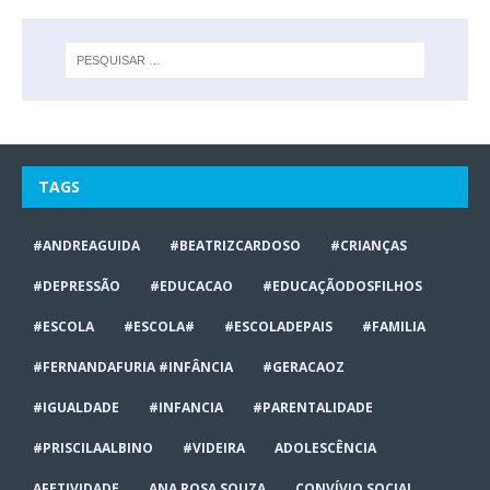
TAGS
#ANDREAGUIDA
#BEATRIZCARDOSO
#CRIANÇAS
#DEPRESSÃO
#EDUCACAO
#EDUCAÇÃODOSFILHOS
#ESCOLA
#ESCOLA#
#ESCOLADEPAIS
#FAMILIA
#FERNANDAFURIA #INFÂNCIA
#GERACAOZ
#IGUALDADE
#INFANCIA
#PARENTALIDADE
#PRISCILAALBINO
#VIDEIRA
ADOLESCÊNCIA
AFETIVIDADE
ANA ROSA SOUZA
CONVÍVIO SOCIAL