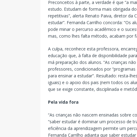
Preconceitos à parte, a verdade é que “a m
estudo. Estudam de forma mais obrigada do q
repetitivas”, alerta Renato Paiva, diretor da 
estudar”. Fernanda Carrilho concorda: “Os 
pode minar o percurso acadêmico e o sucess
mas, como lhes falta método, acabam por fa
A culpa, reconhece esta professora, encarre
educação que, à falta de disponibilidade para
má preparação dos alunos. “As crianças não 
professores, condicionados por “programas 
para ensinar a estudar”. Resultado: resta-lh
iguais) e o apoio dos pais (nem todos os al
que se exige constante, disciplinada e metód
Pela vida fora
“As crianças não nascem ensinadas sobre co
“saber estudar é dominar um processo de tr
eficiência da aprendizagem permite um perc
Fernanda Carrilho adianta que saber estuda