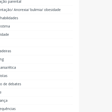
ação parental
ntação/ Anorexia/ bulimia/ obesidade
 habilidades
estima
ridade
adeiras
ing
ania/ética
listas
lo de debates
e
iança
equências