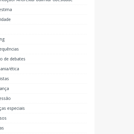
estima
ridade
ing
equências
lo de debates
ania/ética
listas
iança
essão
ças especiais
rsos
as