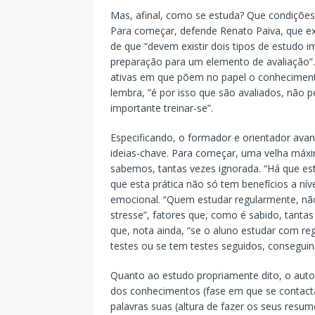
Mas, afinal, como se estuda? Que condições,
Para começar, defende Renato Paiva, que e
de que “devem existir dois tipos de estudo
preparação para um elemento de avaliação”. 
ativas em que põem no papel o conheciment
lembra, ”é por isso que são avaliados, não
importante treinar-se”.
Especificando, o formador e orientador avanç
ideias-chave. Para começar, uma velha má
sabemos, tantas vezes ignorada. “Há que est
que esta prática não só tem benefícios a n
emocional. “Quem estudar regularmente, não
stresse”, fatores que, como é sabido, tanta
que, nota ainda, “se o aluno estudar com reg
testes ou se tem testes seguidos, conseguin
Quanto ao estudo propriamente dito, o auto
dos conhecimentos (fase em que se contact
palavras suas (altura de fazer os seus resu