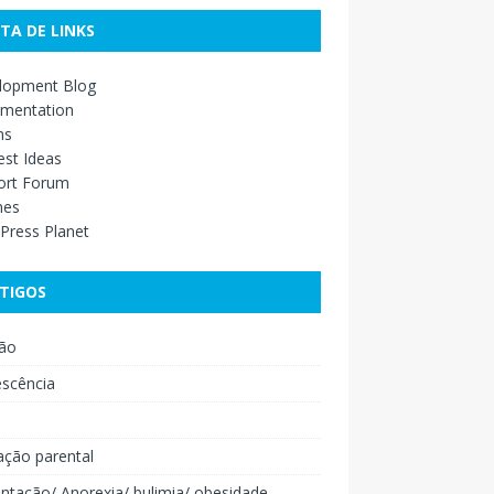
STA DE LINKS
lopment Blog
mentation
ns
st Ideas
ort Forum
mes
Press Planet
TIGOS
ão
escência
o
ação parental
ntação/ Anorexia/ bulimia/ obesidade