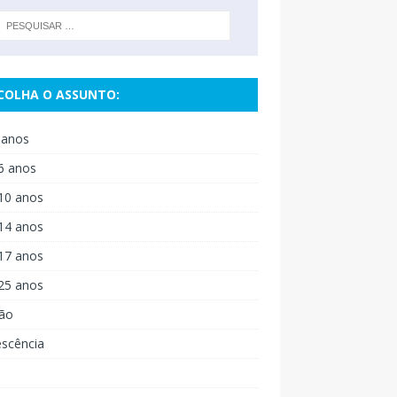
COLHA O ASSUNTO:
 anos
6 anos
10 anos
14 anos
17 anos
25 anos
ão
escência
o