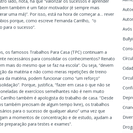
tro lado, nota, há que “valorizar os sucessos e aprender
ar bem também é um fator motivador (é sempre mais
Auto
rar uma má)”. Por isso, está na hora de começar a… rever
Auto
lábios porque, como escreve Fernanda Carrilho, “o
 para o sucesso”.
Avós
Bully
Cons
lhos, os famosos Trabalhos Para Casa (TPC) continuam a
Círcu
ente necessários para consolidar os conhecimentos? Renato
rem mais do mesmo que se faz na escola”. Ou seja, “devem
Cidad
ção da matéria e não como meras repetições de treino
Circu
tiva da matéria, podem funcionar como “um reforço”
lidação”. Porque, justifica, “fazer em casa o que não se
Conf
r toneladas de exercícios semelhantes não é nem muito
Depr
Carrilho também é apologista do trabalho de casa. “Desde
s também precisam de algum tempo livre), os trabalhos
Crian
sários para o sucesso de qualquer aluno” uma vez que
Dive
brigam a momentos de concentração e de estudo, ajudam a
e preparação para testes e exames”.
Drog