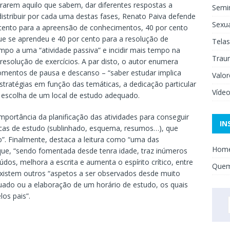
rarem aquilo que sabem, dar diferentes respostas a
Semi
distribuir por cada uma destas fases, Renato Paiva defende
Sexua
r cento para a apreensão de conhecimentos, 40 por cento
ue se aprendeu e 40 por cento para a resolução de
Telas
empo a uma “atividade passiva” e incidir mais tempo na
Trau
esolução de exercícios. A par disto, o autor enumera
mentos de pausa e descanso – “saber estudar implica
Valor
stratégias em função das temáticas, a dedicação particular
Víde
 a escolha de um local de estudo adequado.
importância da planificação das atividades para conseguir
IN
cas de estudo (sublinhado, esquema, resumos…), que
 Finalmente, destaca a leitura como “uma das
Hom
ue, “sendo fomentada desde tenra idade, traz inúmeros
údos, melhora a escrita e aumenta o espírito crítico, entre
Que
existem outros “aspetos a ser observados desde muito
ado ou a elaboração de um horário de estudo, os quais
os pais”.