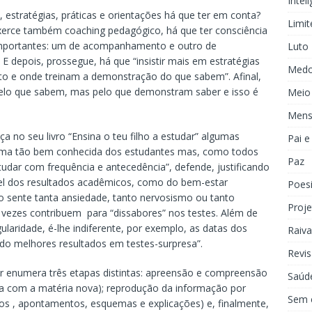
Inteli
 estratégias, práticas e orientações há que ter em conta?
Limit
xerce também coaching pedagógico, há que ter consciência
 importantes: um de acompanhamento e outro de
Luto
E depois, prossegue, há que “insistir mais em estratégias
Med
o e onde treinam a demonstração do que sabem”. Afinal,
 pelo que sabem, mas pelo que demonstram saber e isso é
Meio
Mens
a no seu livro “Ensina o teu filho a estudar” algumas
Pai 
xima tão bem conhecida dos estudantes mas, como todos
Paz
udar com frequência e antecedência”, defende, justificando
ível dos resultados acadêmicos, como do bem-estar
Poes
 sente tanta ansiedade, tanto nervosismo ou tanto
Proje
s vezes contribuem para “dissabores” nos testes. Além de
ularidade, é-lhe indiferente, por exemplo, as datas dos
Raiva
do melhores resultados em testes-surpresa”.
Revis
r enumera três etapas distintas: apreensão e compreensão
Saúd
a com a matéria nova); reprodução da informação por
Sem 
mos , apontamentos, esquemas e explicações) e, finalmente,