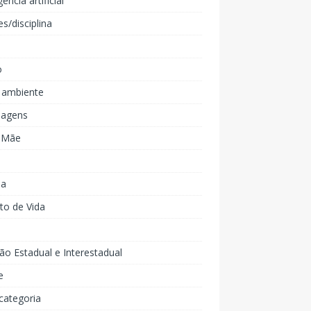
gência artificial
es/disciplina
o
 ambiente
agens
e Mãe
ia
to de Vida
ão Estadual e Interestadual
e
categoria