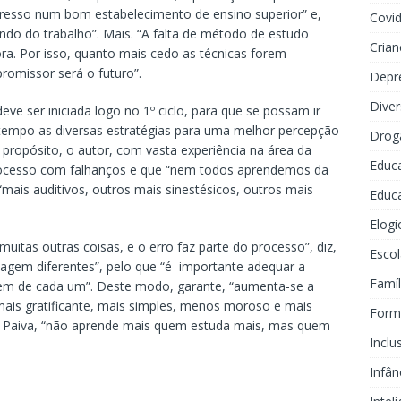
ngresso num bom estabelecimento de ensino superior” e,
Covi
ndo do trabalho”. Mais. “A falta de método de estudo
Crian
ra. Por isso, quanto mais cedo as técnicas forem
promissor será o futuro”.
Depr
Dive
ve ser iniciada logo no 1º ciclo, para que se possam ir
tempo as diversas estratégias para uma melhor percepção
Drog
 propósito, o autor, com vasta experiência na área da
Educ
rocesso com falhanços e que “nem todos aprendemos da
ais auditivos, outros mais sinestésicos, outros mais
Educa
Elogi
uitas outras coisas, e o erro faz parte do processo”, diz,
Escol
agem diferentes”, pelo que “é importante adequar a
Famíl
agem de cada um”. Deste modo, garante, “aumenta-se a
 mais gratificante, mais simples, menos moroso e mais
Forma
o Paiva, “não aprende mais quem estuda mais, mas quem
Inclu
Infân