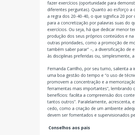
fazer exercícios (oportunidade para demonst
diferentes perguntas). Quanto ao esforço a 
a regra dos 20-40-40, o que significa 20 po
para a concretização por palavras suas do q
exercícios. Ou seja, há que dedicar menor t
produção dos seus próprios conteúdos e na r
outras prioridades, como a promoção de mo
também saber parar” –, a diversificação de e
às disciplinas preferidas ou, simplesmente,
Fernanda Carrilho, por seu turno, salienta a 
uma boa gestão do tempo e “o uso de técni
promovem a concentração e a memorização”.
ferramentas mais importantes”, lembrando q
benefícios: facilita a compreensão dos conte
tantos outros”. Paralelamente, acrescenta, 
cedo, como a criação de um ambiente adequ
devem ser fomentados e supervisionados pel
Conselhos aos pais