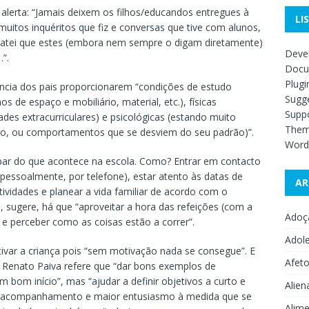
 alerta: “Jamais deixem os filhos/educandos entregues à
LI
 muitos inquéritos que fiz e conversas que tive com alunos,
atei que estes (embora nem sempre o digam diretamente)
Deve
”.
Docu
Plugi
ância dos pais proporcionarem “condições de estudo
Sugge
 de espaço e mobiliário, material, etc.), físicas
Supp
des extracurriculares) e psicológicas (estando muito
The
ão, ou comportamentos que se desviem do seu padrão)”.
Word
 par do que acontece na escola. Como? Entrar em contacto
pessoalmente, por telefone), estar atento às datas de
AR
atividades e planear a vida familiar de acordo com o
, sugere, há que “aproveitar a hora das refeições (com a
Adoç
 e perceber como as coisas estão a correr”.
Adol
tivar a criança pois “sem motivação nada se consegue”. E
Afet
 Renato Paiva refere que “dar bons exemplos de
m bom início”, mas “ajudar a definir objetivos a curto e
Alien
 acompanhamento e maior entusiasmo à medida que se
Alime