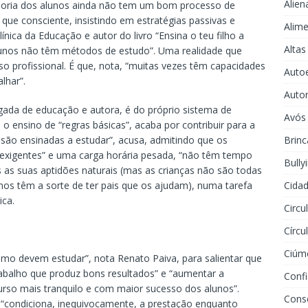
Alien
aioria dos alunos ainda não tem um bom processo de
ue consciente, insistindo em estratégias passivas e
Alime
Clínica da Educação e autor do livro “Ensina o teu filho a
Altas
alunos não têm métodos de estudo”. Uma realidade que
o profissional. É que, nota, “muitas vezes têm capacidades
Auto
lhar”.
Auto
gada de educação e autora, é do próprio sistema de
Avós
 o ensino de “regras básicas”, acaba por contribuir para a
Brinc
são ensinadas a estudar”, acusa, admitindo que os
exigentes” e uma carga horária pesada, “não têm tempo
Bully
es as suas aptidões naturais (mas as crianças não são todas
Cidad
unos têm a sorte de ter pais que os ajudam), numa tarefa
ica.
Circu
Círcu
Ciúm
mo devem estudar”, nota Renato Paiva, para salientar que
abalho que produz bons resultados” e “aumentar a
Conf
urso mais tranquilo e com maior sucesso dos alunos”.
Cons
r “condiciona, inequivocamente, a prestação enquanto