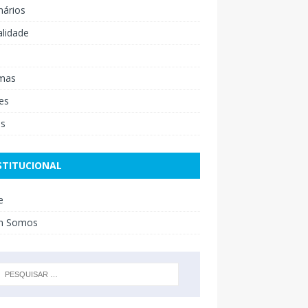
nários
lidade
mas
es
os
STITUCIONAL
e
m Somos