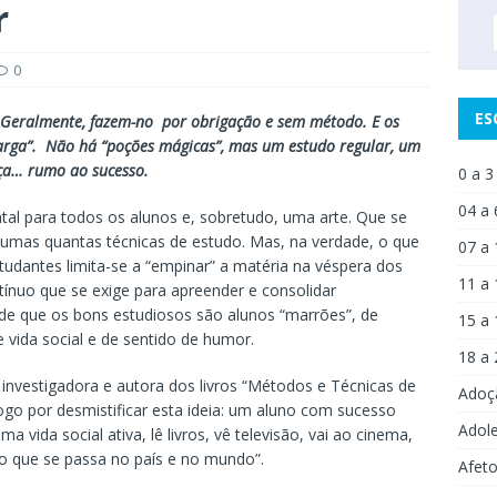
r
0
ES
. Geralmente, fazem-no por obrigação e sem método. E os
arga”. Não há “poções mágicas”, mas um estudo regular, um
ça… rumo ao sucesso.
0 a 3
04 a 
l para todos os alunos e, sobretudo, uma arte. Que se
umas quantas técnicas de estudo. Mas, na verdade, o que
07 a 
udantes limita-se a “empinar” a matéria na véspera dos
11 a 
ínuo que se exige para apreender e consolidar
 de que os bons estudiosos são alunos “marrões”, de
15 a 
 vida social e de sentido de humor.
18 a 
 investigadora e autora dos livros “Métodos e Técnicas de
Adoç
go por desmistificar esta ideia: um aluno com sucesso
Adol
vida social ativa, lê livros, vê televisão, vai ao cinema,
do que se passa no país e no mundo”.
Afet