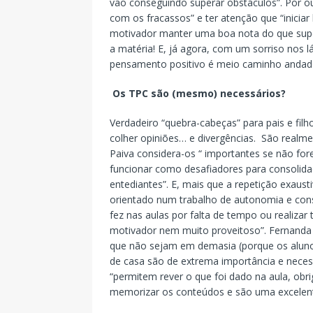
vão conseguindo superar obstáculos”. Por ou
com os fracassos” e ter atenção que “inici
motivador manter uma boa nota do que supe
a matéria! E, já agora, com um sorriso nos 
pensamento positivo é meio caminho andado
Os TPC são (mesmo) necessários?
Verdadeiro “quebra-cabeças” para pais e fi
colher opiniões… e divergências. São realm
Paiva considera-os “ importantes se não fo
funcionar como desafiadores para consolida
entediantes”. E, mais que a repetição exaus
orientado num trabalho de autonomia e conso
fez nas aulas por falta de tempo ou realiza
motivador nem muito proveitoso”. Fernanda 
que não sejam em demasia (porque os aluno
de casa são de extrema importância e neces
“permitem rever o que foi dado na aula, o
memorizar os conteúdos e são uma excelent