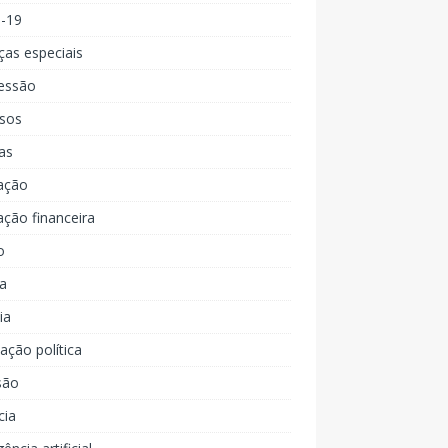
d-19
ças especiais
essão
rsos
as
ação
ção financeira
o
a
ia
ção política
são
cia