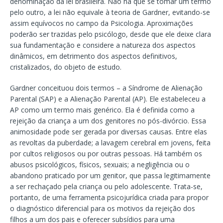
denominação da lei brasileira. Não há que se tomar um termo
pelo outro, a lei não equivale à teoria de Gardner, evitando-se
assim equívocos no campo da Psicologia. Aproximações
poderão ser trazidas pelo psicólogo, desde que ele deixe clara
sua fundamentação e considere a natureza dos aspectos
dinâmicos, em detrimento dos aspectos definitivos,
cristalizados, do objeto de estudo.
Gardner conceituou dois termos – a Síndrome de Alienação
Parental (SAP) e a Alienação Parental (AP). Ele estabeleceu a
AP como um termo mais genérico. Ela é definida como a
rejeição da criança a um dos genitores no pós-divórcio. Essa
animosidade pode ser gerada por diversas causas. Entre elas
as revoltas da puberdade; a lavagem cerebral em jovens, feita
por cultos religiosos ou por outras pessoas. Há também os
abusos psicológicos, físicos, sexuais; a negligência ou o
abandono praticado por um genitor, que passa legitimamente
a ser rechaçado pela criança ou pelo adolescente. Trata-se,
portanto, de uma ferramenta psicojurídica criada para propor
o diagnóstico diferencial para os motivos da rejeição dos
filhos a um dos pais e oferecer subsídios para uma