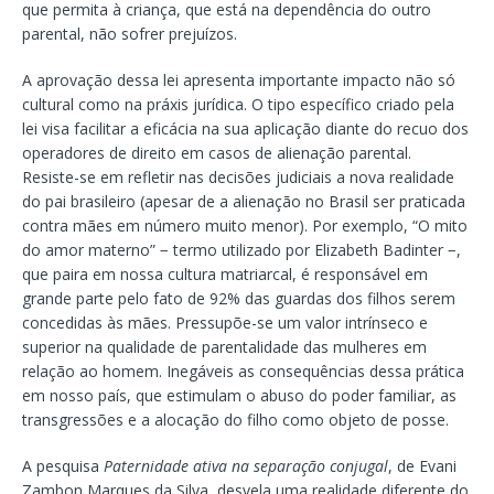
que permita à criança, que está na dependência do outro
parental, não sofrer prejuízos.
A aprovação dessa lei apresenta importante impacto não só
cultural como na práxis jurídica. O tipo específico criado pela
lei visa facilitar a eficácia na sua aplicação diante do recuo dos
operadores de direito em casos de alienação parental.
Resiste-se em refletir nas decisões judiciais a nova realidade
do pai brasileiro (apesar de a alienação no Brasil ser praticada
contra mães em número muito menor). Por exemplo, “O mito
do amor materno” − termo utilizado por Elizabeth Badinter −,
que paira em nossa cultura matriarcal, é responsável em
grande parte pelo fato de 92% das guardas dos filhos serem
concedidas às mães. Pressupõe-se um valor intrínseco e
superior na qualidade de parentalidade das mulheres em
relação ao homem. Inegáveis as consequências dessa prática
em nosso país, que estimulam o abuso do poder familiar, as
transgressões e a alocação do filho como objeto de posse.
A pesquisa
Paternidade ativa na separação conjugal
, de Evani
Zambon Marques da Silva, desvela uma realidade diferente do