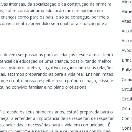
Alien
tivas intensas, da socialização e da construção da primeira
ais, sobre construir uma educação familiar apoiada em
Alime
s crianças como para os pais, e só se consegue, por meio
Altas
m conhecimento apreendido seja qual for a situação que a
Auto
Auto
Avós
e devem ser passadas para as crianças desde a mais tenra
Brinc
ssencial da educação de uma criança, possibilitando melhor
al, psíquico, afetivo, cognitivo, organizando suas relações
Bully
ças, estamos preparando-as para a vida real. Ensinar limites
Cidad
 que o outro possa respeitar o seu próprio espaço, e isso é
a, no convívio familiar e no plano profissional.
Circu
Círcu
Ciúm
ília, desde os seus primeiros anos, estará preparada para o
meçar a entender a importância de se respeitar, de respeitar
Conf
estabelecidas e necessárias para a vida em comunidade. É
Cons
vem do berço” e é na família que se inicia essa construção.