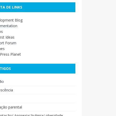
STA DE LINKS
lopment Blog
mentation
ns
st Ideas
ort Forum
mes
Press Planet
TIGOS
ão
escência
o
ação parental
ntação/ Anorexia/ bulimia/ obesidade