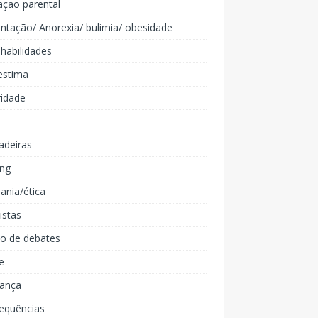
ação parental
ntação/ Anorexia/ bulimia/ obesidade
 habilidades
estima
ridade
adeiras
ing
ania/ética
listas
lo de debates
e
iança
equências