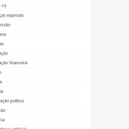
d-19
ças especiais
essão
rsos
as
ação
ção financeira
o
a
ia
ção política
são
cia