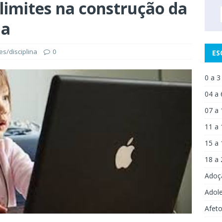
limites na construção da
ia
es/disciplina
0
ES
0 a 3
04 a 
07 a 
11 a 
15 a 
18 a 
Adoç
Adol
Afet