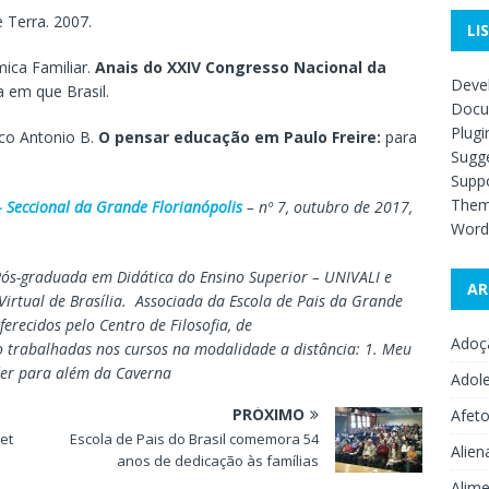
e Terra. 2007.
LI
mica Familiar.
Anais do XXIV Congresso Nacional da
Deve
 em que Brasil.
Docu
Plugi
co Antonio B.
O pensar educação em Paulo Freire:
para
Sugge
Supp
The
 – Seccional da Grande Florianópolis
– nº 7, outubro de 2017,
Word
Pós-graduada em Didática do Ensino Superior – UNIVALI e
AR
Virtual de Brasília. Associada da Escola de Pais da Grande
ferecidos pelo Centro de Filosofia, de
Adoç
o trabalhadas nos cursos na modalidade a distância: 1. Meu
nder para além da Caverna
Adol
PRÓXIMO
Afet
et
Escola de Pais do Brasil comemora 54
Alien
anos de dedicação às famílias
Alime