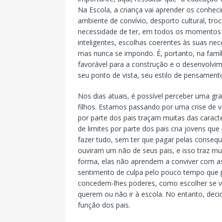
Na Escola, a criança vai aprender os conhec
ambiente de convívio, desporto cultural, tro
necessidade de ter, em todos os momentos d
inteligentes, escolhas coerentes às suas ne
mas nunca se impondo. É, portanto, na famíl
favorável para a construção e o desenvolvi
seu ponto de vista, seu estilo de pensament
Nos dias atuais, é possível perceber uma 
filhos. Estamos passando por uma crise de va
por parte dos pais traçam muitas das caracte
de limites por parte dos pais cria jovens 
fazer tudo, sem ter que pagar pelas consequ
ouviram um não de seus pais, e isso traz mu
forma, elas não aprendem a conviver com as 
sentimento de culpa pelo pouco tempo que 
concedem-lhes poderes, como escolher se vã
querem ou não ir à escola. No entanto, decid
função dos pais.