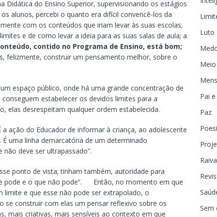
Inteli
ina Didática do Ensino Superior, supervisionando os estágios
s alunos, percebi o quanto era difícil convencê-los da
Limit
amente com os conteúdos que iriam levar às suas escolas;
Luto
 limites e de como levar a ideia para as suas salas de aula; a
conteúdo, contido no Programa de Ensino, está bom;
Med
 felizmente, construir um pensamento melhor, sobre o
Meio
Mens
 um espaço público, onde há uma grande concentração de
Pai 
conseguem estabelecer os devidos limites para a
o, elas desrespeitam qualquer ordem estabelecida.
Paz
Poes
É a ação do Educador de informar à criança, ao adolescente
 É uma linha demarcatória de um determinado
Proje
 não deve ser ultrapassado”.
Raiva
sse ponto de vista; tinham também, autoridade para
Revis
o que pode e o que não pode”. Então, no momento em que
Saúd
limite e que esse não pode ser extrapolado, o
 se construir com elas um pensar reflexivo sobre os
Sem 
as, mais criativas, mais sensíveis ao contexto em que