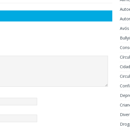
Auto
Auto
Avós
Bully
Cons
Círcu
Cidad
Circu
Conf
Depr
Crian
Dive
Drog