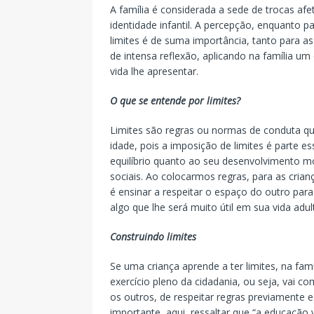
A família é considerada a sede de trocas afe
identidade infantil. A percepção, enquanto p
limites é de suma importância, tanto para a
de intensa reflexão, aplicando na família u
vida lhe apresentar.
O que se entende por limites?
Limites são regras ou normas de conduta qu
idade, pois a imposição de limites é parte e
equilíbrio quanto ao seu desenvolvimento mor
sociais. Ao colocarmos regras, para as crian
é ensinar a respeitar o espaço do outro para
algo que lhe será muito útil em sua vida adult
Construindo limites
Se uma criança aprende a ter limites, na fam
exercício pleno da cidadania, ou seja, vai co
os outros, de respeitar regras previamente 
importante, aqui, ressaltar que “a educação 