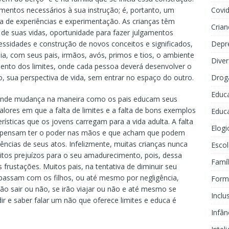
imentos necessários à sua instrução; é, portanto, um
Covi
ca de experiências e experimentação. As crianças têm
Crian
e suas vidas, oportunidade para fazer julgamentos
cessidades e construção de novos conceitos e significados,
Depr
ia, com seus pais, irmãos, avós, primos e tios, o ambiente
Dive
mento dos limites, onde cada pessoa deverá desenvolver o
o, sua perspectiva de vida, sem entrar no espaço do outro.
Drog
Educ
grande mudança na maneira como os pais educam seus
lores em que a falta de limites e a falta de bons exemplos
Educa
rísticas que os jovens carregam para a vida adulta. A falta
Elogi
que pensam ter o poder nas mãos e que acham que podem
ências de seus atos. Infelizmente, muitas crianças nunca
Escol
itos prejuízos para o seu amadurecimento, pois, dessa
Famíl
frustações. Muitos pais, na tentativa de diminuir seu
passam com os filhos, ou até mesmo por negligência,
Forma
o sair ou não, se irão viajar ou não e até mesmo se
Inclu
ir e saber falar um não que oferece limites e educa é
Infân