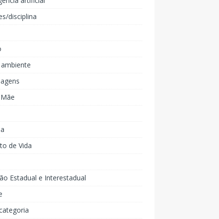
gência artificial
es/disciplina
o
 ambiente
agens
e Mãe
ia
to de Vida
ão Estadual e Interestadual
e
categoria