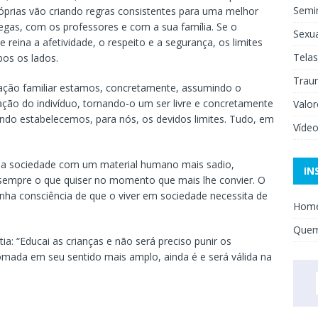
Semi
óprias vão criando regras consistentes para uma melhor
gas, com os professores e com a sua família. Se o
Sexua
 reina a afetividade, o respeito e a segurança, os limites
Telas
os os lados.
Trau
ação familiar estamos, concretamente, assumindo o
ão do indivíduo, tornando-o um ser livre e concretamente
Valor
do estabelecemos, para nós, os devidos limites. Tudo, em
Víde
uma sociedade com um material humano mais sadio,
IN
 sempre o que quiser no momento que mais lhe convier. O
nha consciência de que o viver em sociedade necessita de
Hom
Que
tia: “Educai as crianças e não será preciso punir os
tomada em seu sentido mais amplo, ainda é e será válida na