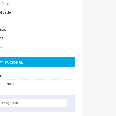
nários
lidade
mas
es
os
STITUCIONAL
e
m Somos