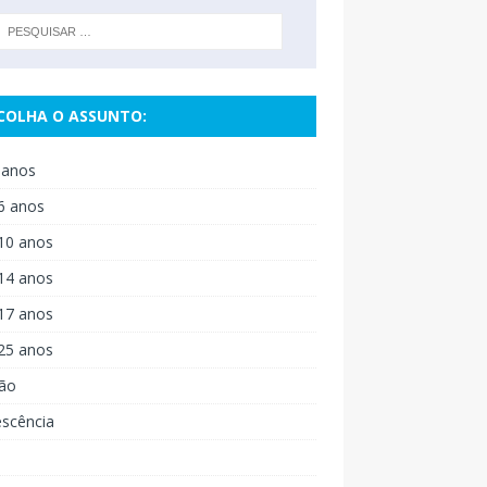
COLHA O ASSUNTO:
 anos
6 anos
10 anos
14 anos
17 anos
25 anos
ão
escência
o