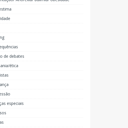
estima
ridade
ing
equências
lo de debates
ania/ética
listas
iança
essão
ças especiais
rsos
as