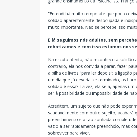
grande ensinamento da Psicanalista François
“Entendi há muito tempo até que ponto deixa
solidão aparentemente desocupada é indispe
muito importante. Não se percebe isso muit
E lá seguimos nós adultos, sem perceber
robotizamos e com isso estamos nos s
Na escuta atenta, não reconheço a solidão 
contrário, ela nos convida a parar, fazer p
a pilha de livros “para ler depois”; a ligaçã
um dia que já deveria ter terminado, as buro
solidão é essa? Talvez, ela seja, apenas 
ser à possibilidade ou impossibilidade de ha
Acreditem, um sujeito que não pode experime
saudavelmente com outro sujeito, acabará 
preenchimento e a tão sonhada completude. 
vazio a ser rapidamente preenchido, mas co
sobreviver para viver.