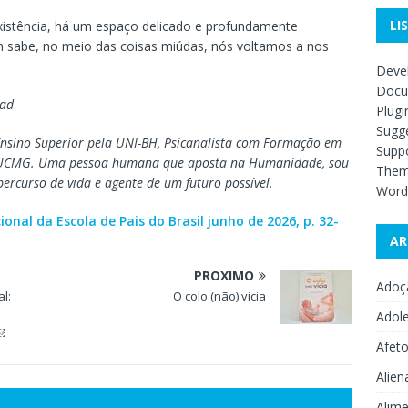
LI
existência, há um espaço delicado e profundamente
sabe, no meio das coisas miúdas, nós voltamos a nos
Deve
Docu
dad
Plugi
Sugge
nsino Superior pela UNI-BH, Psicanalista com Formação em
Supp
 PUCMG. Uma pessoa humana que aposta na Humanidade, sou
The
ercurso de vida e agente de um futuro possível.
Word
onal da Escola de Pais do Brasil junho de 2026, p. 32-
AR
PRÓXIMO
Adoç
al:
O colo (não) vicia
Adol
￼
Afet
Alien
Alime