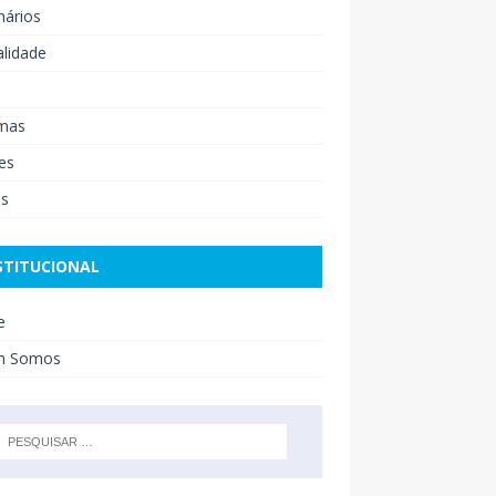
nários
lidade
mas
es
os
STITUCIONAL
e
m Somos