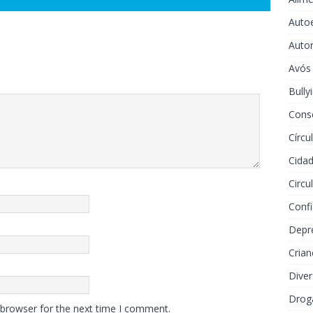
Auto
Auto
Avós
Bully
Cons
Círcu
Cidad
Circu
Conf
Depr
Crian
Dive
Drog
 browser for the next time I comment.