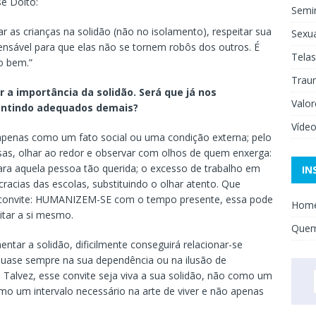
e Dolto:
Semi
r as crianças na solidão (não no isolamento), respeitar sua
Sexua
nsável para que elas não se tornem robôs dos outros. É
Telas
o bem.”
Trau
 a importância da solidão. Será que já nos
Valor
entindo adequados demais?
Víde
apenas como um fato social ou uma condição externa; pelo
ausas, olhar ao redor e observar com olhos de quem enxerga:
o para aquela pessoa tão querida; o excesso de trabalho em
IN
cracias das escolas, substituindo o olhar atento. Que
um convite: HUMANIZEM-SE com o tempo presente, essa pode
Hom
bitar a si mesmo.
Que
ntar a solidão, dificilmente conseguirá relacionar-se
quase sempre na sua dependência ou na ilusão de
Talvez, esse convite seja viva a sua solidão, não como um
mo um intervalo necessário na arte de viver e não apenas