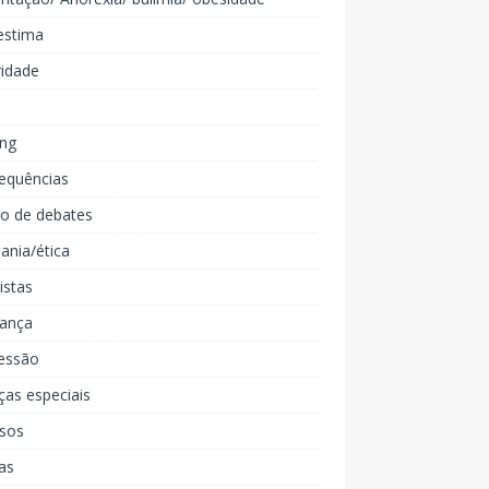
estima
ridade
ing
equências
lo de debates
ania/ética
listas
iança
essão
ças especiais
rsos
as