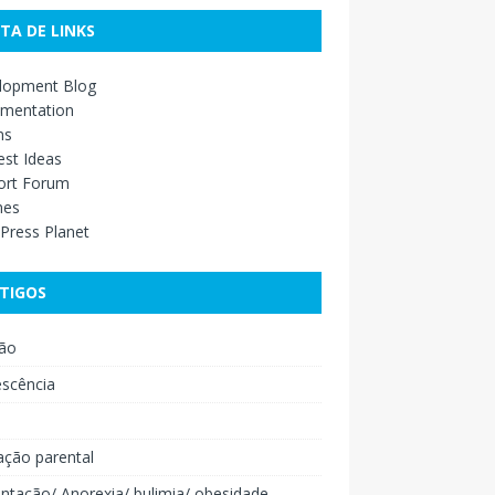
STA DE LINKS
lopment Blog
mentation
ns
st Ideas
ort Forum
mes
Press Planet
TIGOS
ão
escência
o
ação parental
ntação/ Anorexia/ bulimia/ obesidade