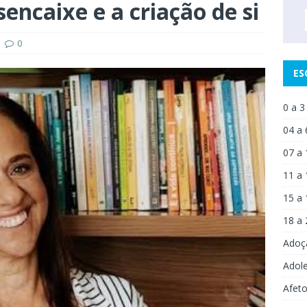
sencaixe e a criação de si
0
ES
0 a 3
04 a 
07 a 
11 a 
15 a 
18 a 
Adoç
Adol
Afet