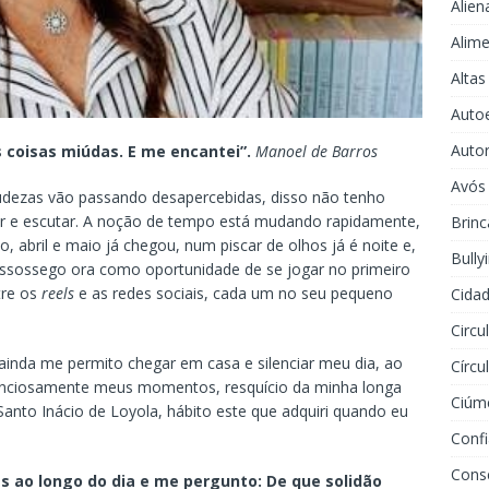
Alien
Alime
Altas
Auto
Auto
s coisas miúdas. E me encantei”.
Manoel de Barros
Avós
udezas vão passando desapercebidas, disso não tenho
tir e escutar. A noção de tempo está mudando rapidamente,
Brinc
, abril e maio já chegou, num piscar de olhos já é noite e,
Bully
assossego ora como oportunidade de se jogar no primeiro
tre os
reels
e as redes sociais, cada um no seu pequeno
Cidad
Circu
 ainda me permito chegar em casa e silenciar meu dia, ao
Círcu
silenciosamente meus momentos, resquício da minha longa
Ciúm
 Santo Inácio de Loyola, hábito este que adquiri quando eu
Conf
Cons
 ao longo do dia e me pergunto: De que solidão