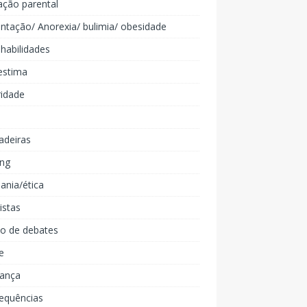
ação parental
ntação/ Anorexia/ bulimia/ obesidade
 habilidades
estima
ridade
adeiras
ing
ania/ética
listas
lo de debates
e
iança
equências