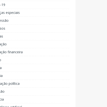
d-19
ças especiais
essão
rsos
as
ação
ção financeira
o
a
ia
ção política
são
cia