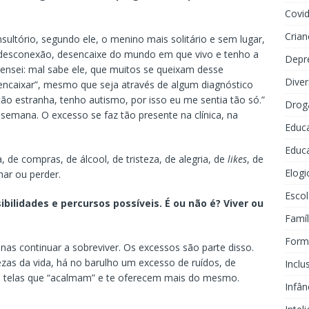
Covi
Crian
ultório, segundo ele, o menino mais solitário e sem lugar,
e desconexão, desencaixe do mundo em que vivo e tenho a
Depr
pensei: mal sabe ele, que muitos se queixam desse
Dive
ncaixar”, mesmo que seja através de algum diagnóstico
tão estranha, tenho autismo, por isso eu me sentia tão só.”
Drog
emana. O excesso se faz tão presente na clínica, na
Educ
Educa
 de compras, de álcool, de tristeza, de alegria, de
likes
, de
Elogi
har ou perder.
Escol
ibilidades e percursos possíveis. É ou não é? Viver ou
Famíl
Forma
as continuar a sobreviver. Os excessos são parte disso.
zas da vida, há no barulho um excesso de ruídos, de
Inclu
de telas que “acalmam” e te oferecem mais do mesmo.
Infân