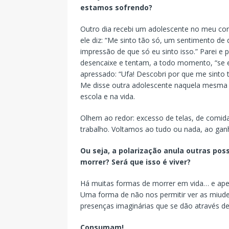
estamos sofrendo?
Outro dia recebi um adolescente no meu cons
ele diz: “Me sinto tão só, um sentimento d
impressão de que só eu sinto isso.” Parei e 
desencaixe e tentam, a todo momento, “se e
apressado: “Ufa! Descobri por que me sinto 
Me disse outra adolescente naquela mesma s
escola e na vida.
Olhem ao redor: excesso de telas, de comida,
trabalho. Voltamos ao tudo ou nada, ao gan
Ou seja, a polarização anula outras poss
morrer? Será que isso é viver?
Há muitas formas de morrer em vida… e apen
Uma forma de não nos permitir ver as miude
presenças imaginárias que se dão através 
Consumam!