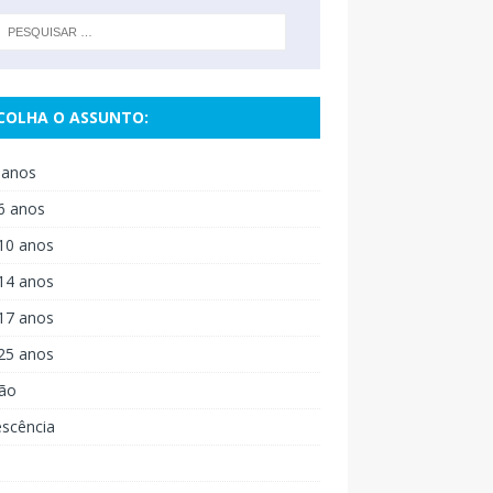
COLHA O ASSUNTO:
 anos
6 anos
10 anos
14 anos
17 anos
25 anos
ão
escência
o