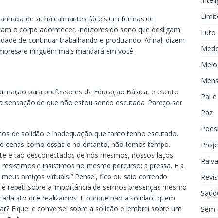
Inteli
Limit
anhada de si, há calmantes fáceis em formas de
façam o corpo adormecer, indutores do sono que desligam
Luto
dade de continuar trabalhando e produzindo. Afinal, dizem
Med
 empresa e ninguém mais mandará em você.
Meio
Mens
formação para professores da Educação Básica, e escuto
Pai 
a sensação de que não estou sendo escutada. Pareço ser
Paz
Poes
ntos de solidão e inadequação que tanto tenho escutado.
de cenas como essas e no entanto, não temos tempo.
Proje
nte e tão desconectados de nós mesmos, nossos laços
Raiva
resistimos e insistimos no mesmo percurso: a pressa. E a
meus amigos virtuais.” Pensei, fico ou saio correndo.
Revis
i e repeti sobre a importância de sermos presenças mesmo
Saúd
cada ato que realizamos. E porque não a solidão, quem
r? Fiquei e conversei sobre a solidão e lembrei sobre um
Sem 