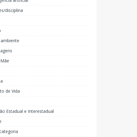
gência artificial
es/disciplina
o
 ambiente
agens
e Mãe
ia
to de Vida
ão Estadual e Interestadual
e
categoria