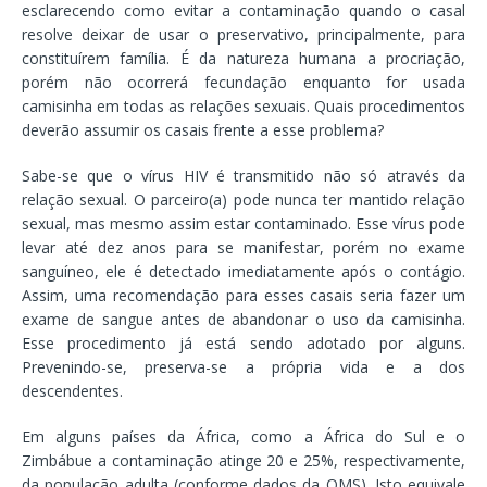
esclarecendo como evitar a contaminação quando o casal
resolve deixar de usar o preservativo, principalmente, para
constituírem família. É da natureza humana a procriação,
porém não ocorrerá fecundação enquanto for usada
camisinha em todas as relações sexuais. Quais procedimentos
deverão assumir os casais frente a esse problema?
Sabe-se que o vírus HIV é transmitido não só através da
relação sexual. O parceiro(a) pode nunca ter mantido relação
sexual, mas mesmo assim estar contaminado. Esse vírus pode
levar até dez anos para se manifestar, porém no exame
sanguíneo, ele é detectado imediatamente após o contágio.
Assim, uma recomendação para esses casais seria fazer um
exame de sangue antes de abandonar o uso da camisinha.
Esse procedimento já está sendo adotado por alguns.
Prevenindo-se, preserva-se a própria vida e a dos
descendentes.
Em alguns países da África, como a África do Sul e o
Zimbábue a contaminação atinge 20 e 25%, respectivamente,
da população adulta (conforme dados da OMS). Isto equivale