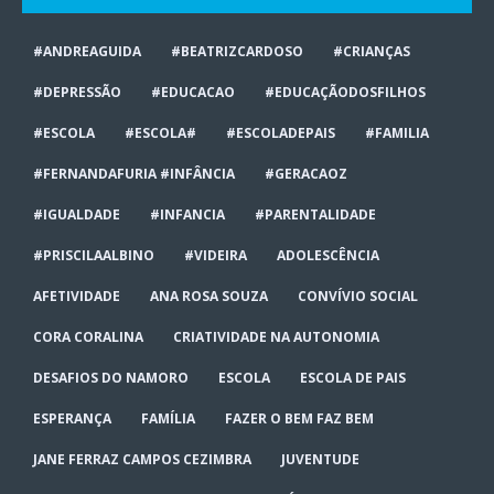
#ANDREAGUIDA
#BEATRIZCARDOSO
#CRIANÇAS
#DEPRESSÃO
#EDUCACAO
#EDUCAÇÃODOSFILHOS
#ESCOLA
#ESCOLA#
#ESCOLADEPAIS
#FAMILIA
#FERNANDAFURIA #INFÂNCIA
#GERACAOZ
#IGUALDADE
#INFANCIA
#PARENTALIDADE
#PRISCILAALBINO
#VIDEIRA
ADOLESCÊNCIA
AFETIVIDADE
ANA ROSA SOUZA
CONVÍVIO SOCIAL
CORA CORALINA
CRIATIVIDADE NA AUTONOMIA
DESAFIOS DO NAMORO
ESCOLA
ESCOLA DE PAIS
ESPERANÇA
FAMÍLIA
FAZER O BEM FAZ BEM
JANE FERRAZ CAMPOS CEZIMBRA
JUVENTUDE