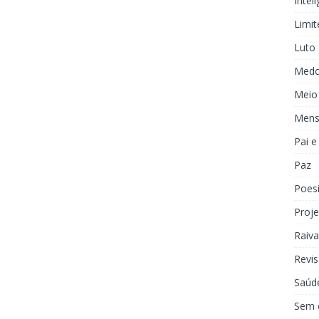
Inteli
Limit
Luto
Med
Meio
Mens
Pai 
Paz
Poes
Proje
Raiva
Revis
Saúd
Sem 