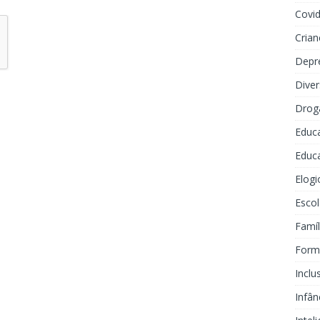
Covi
Crian
Depr
Dive
Drog
Educ
Educa
Elogi
Escol
Famíl
Forma
Inclu
Infân