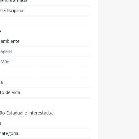
gência artificial
es/disciplina
o
 ambiente
agens
e Mãe
ia
to de Vida
ão Estadual e Interestadual
e
categoria