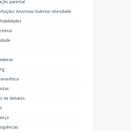
ação parental
ntação/ Anorexia/ bulimia/ obesidade
 habilidades
estima
ridade
adeiras
ing
ania/ética
listas
lo de debates
e
iança
equências