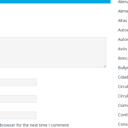
Alien
Alime
Altas
Auto
Auto
Avós
Brinc
Bully
Cidad
Circu
Círcu
Ciúm
Conf
Cons
 browser for the next time I comment.