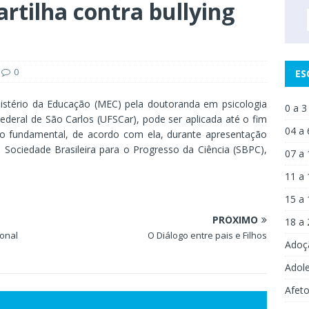
artilha contra bullying
0
ES
Ministério da Educação (MEC) pela doutoranda em psicologia
0 a 3
Federal de São Carlos (UFSCar), pode ser aplicada até o fim
04 a 
no fundamental, de acordo com ela, durante apresentação
a Sociedade Brasileira para o Progresso da Ciência (SBPC),
07 a 
11 a 
15 a 
PRÓXIMO
18 a 
ional
O Diálogo entre pais e Filhos
Adoç
Adol
Afet