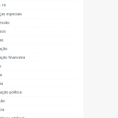
d-19
ças especiais
essão
rsos
as
ação
ção financeira
o
a
ia
ção política
são
cia