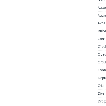
Auto
Auto
Avós
Bully
Cons
Círcu
Cidad
Circu
Conf
Depr
Crian
Dive
Drog