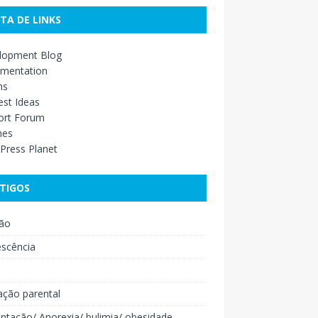
STA DE LINKS
lopment Blog
mentation
ns
st Ideas
ort Forum
mes
Press Planet
TIGOS
ão
escência
o
ação parental
ntação/ Anorexia/ bulimia/ obesidade