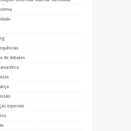
estima
ridade
ing
equências
lo de debates
ania/ética
listas
iança
essão
ças especiais
rsos
as