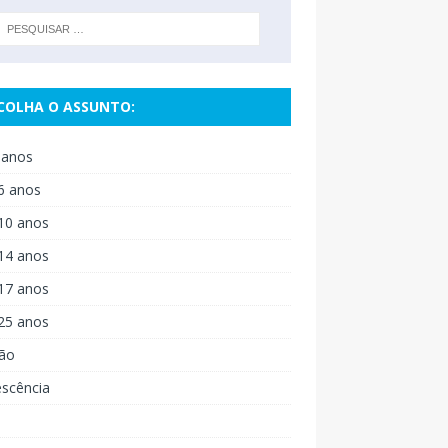
COLHA O ASSUNTO:
 anos
6 anos
10 anos
14 anos
17 anos
25 anos
ão
escência
o