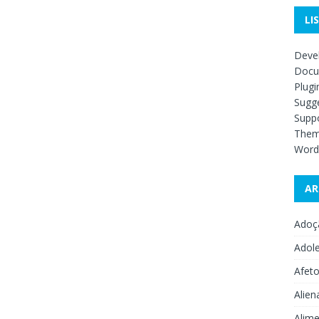
LI
Deve
Docu
Plugi
Sugge
Supp
The
Word
AR
Adoç
Adol
Afet
Alien
Alime