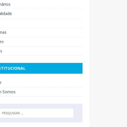
nários
lidade
mas
es
os
STITUCIONAL
e
m Somos