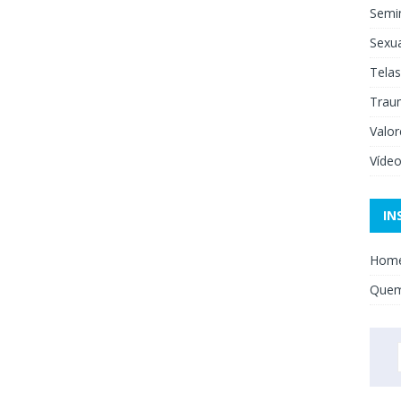
Semi
Sexua
Telas
Trau
Valor
Víde
IN
Hom
Que