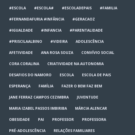
#ESCOLA
#ESCOLA#
#ESCOLADEPAIS
#FAMILIA
#FERNANDAFURIA #INFÂNCIA
#GERACAOZ
#IGUALDADE
#INFANCIA
#PARENTALIDADE
#PRISCILAALBINO
#VIDEIRA
ADOLESCÊNCIA
AFETIVIDADE
ANA ROSA SOUZA
CONVÍVIO SOCIAL
CORA CORALINA
CRIATIVIDADE NA AUTONOMIA
DESAFIOS DO NAMORO
ESCOLA
ESCOLA DE PAIS
ESPERANÇA
FAMÍLIA
FAZER O BEM FAZ BEM
JANE FERRAZ CAMPOS CEZIMBRA
JUVENTUDE
MARIA IZABEL PASSOS IMBIRIBA
MÁRCIA ALENCAR
OBESIDADE
PAI
PROFESSOR
PROFESSORA
PRÉ-ADOLESCÊNCIA
RELAÇÕES FAMILIARES