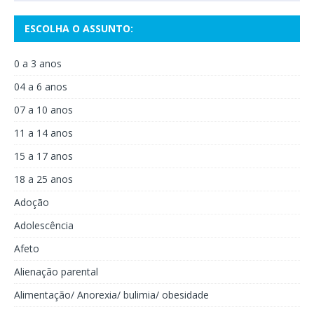
ESCOLHA O ASSUNTO:
0 a 3 anos
04 a 6 anos
07 a 10 anos
11 a 14 anos
15 a 17 anos
18 a 25 anos
Adoção
Adolescência
Afeto
Alienação parental
Alimentação/ Anorexia/ bulimia/ obesidade