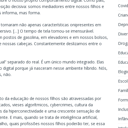
sobre o nosso próprio comportamento digital. Como pais,
Covi
ição decisiva: somos mediadores entre nossos filhos e
s informa, mas forma.
Crian
Depr
 tornaram não apenas características onipresentes em
rsivo. […] O tempo de tela tornou-se imensurável.
Dive
m postos de gasolina, em elevadores e em nossos bolsos,
Drog
e nossas cabeças. Constantemente deslizamos entre o
Educ
ual” separado do real. É um único mundo integrado. Elas
Educa
o digital porque já nasceram nesse ambiente híbrido. Nós,
Elogi
s, não.
Escol
Famíl
to da educação de nossos filhos são atravessadas por
Forma
ados, vieses algorítmicos, cybercrimes, cultura da
Inclu
 da hiperconectividade e uma crescente sensação de
 E mais, quando se trata de inteligência artificial,
Infân
ho, quais profissões nossos filhos poderão ter, se essa