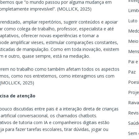
Inteli
ercebemos que “o mundo passou por alguma mudança em
ompletamente imprevisível”. (MOLLICK, 2025)
Limit
Luto
aprendizado, ampliar repertórios, sugerir conteúdos e apoiar
 como colega de trabalho, professor, especialista e até
Med
tativos, oferecer novas experiências e tornar a
Meio
de amplificar vieses, estimular comparações constantes,
fisticadas de manipulação. Como em toda inovação, existem
Mens
 um e outro, quase sempre, está na mediação.
Pai 
rferem no trabalho como também afetam todos os aspectos
Paz
amos, como nos entretemos, como interagimos uns com
Poes
” (MOLLICK, 2025)
Proje
ecisa de atenção
Raiva
uco discutidas entre pais é a interação direta de crianças
Revis
artificial conversacional, os chamados chatbots.
ativos de tutoria com IA e companheiros digitais estão
Saúd
ja para fazer tarefas escolares, tirar dúvidas, jogar ou
Sem 