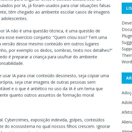
ados por IA, já foram usados para criar situações falsas
LI
ente, têm chegado ao ambiente escolar casos de imagens
r adolescentes.
Deve
Docu
o por IA não é uma questão técnica, é uma questão de
Plugi
ara esse exercício conjunto: “Quem criou isso? Tem uma
Sugge
ma versão desse mesmo conteúdo em outros lugares
Supp
nho, por exemplo os dedos, sombras, texto nos detalhes?”
The
edo é preparar a criança para usufruir do ambiente
Word
nsabilidade.
e usar IA para criar conteúdo desonesto, seja copiar uma
AR
rópria, seja criar imagens de outras pessoas sem
itável e o que é antiético no uso da IA é um tema que
Adoç
lmente quanto outros assuntos de formação moral.
Adol
Afet
al. Cybercrimes, exposição indevida, golpes, conteúdos
Alien
te do ecossistema no qual nossos filhos crescem. Ignorar
Alime