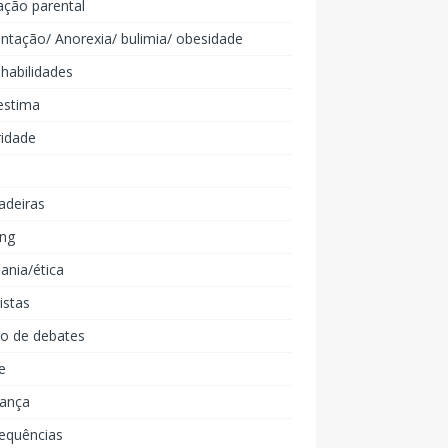
ação parental
ntação/ Anorexia/ bulimia/ obesidade
 habilidades
estima
ridade
adeiras
ing
ania/ética
listas
lo de debates
e
iança
equências