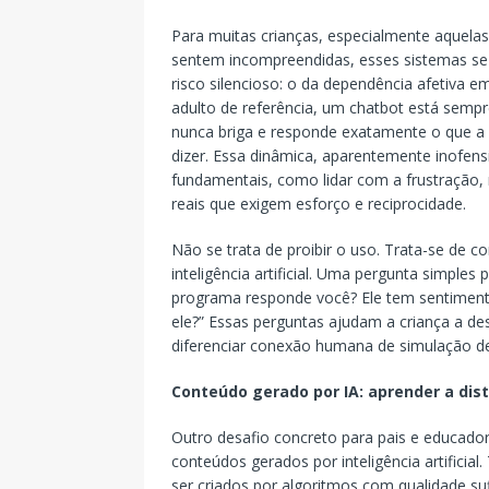
Para muitas crianças, especialmente aquelas
sentem incompreendidas, esses sistemas se 
risco silencioso: o da dependência afetiva 
adulto de referência, um chatbot está sempr
nunca briga e responde exatamente o que a c
dizer. Essa dinâmica, aparentemente inofensi
fundamentais, como lidar com a frustração, ne
reais que exigem esforço e reciprocidade.
Não se trata de proibir o uso. Trata-se de c
inteligência artificial. Uma pergunta simple
programa responde você? Ele tem sentiment
ele?” Essas perguntas ajudam a criança a des
diferenciar conexão humana de simulação d
Conteúdo gerado por IA: aprender a dis
Outro desafio concreto para pais e educadore
conteúdos gerados por inteligência artificia
ser criados por algoritmos com qualidade su