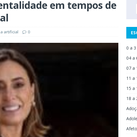
rentalidade em tempos de
ial
a artificial
0
ES
0 a 3
04 a 
07 a 
11 a 
15 a 
18 a 
Adoç
Adol
Afet