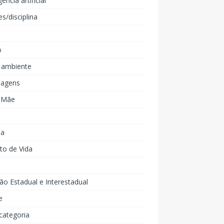
gência artificial
es/disciplina
o
 ambiente
agens
e Mãe
ia
to de Vida
ão Estadual e Interestadual
e
categoria