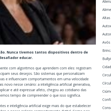
Alien
Alime
Altas
Auto
Auto
Avós
Brinc
ão. Nunca tivemos tantos dispositivos dentro de
desafiador educar.
Bully
Cidad
amente com algoritmos que aprendem com eles: registram
tecipam seus desejos. São sistemas que personalizam
Circu
ivas e influenciam comportamentos em uma velocidade
Círcu
 novo nesse cenário: a inteligência artificial generativa,
plicar e até expressar afeto, chegou ao cotidiano das
Ciúm
ssemos tempo de compreender o que isso significa.
Conf
s e inteligência artificial exige mais do que estabelecer
Cons