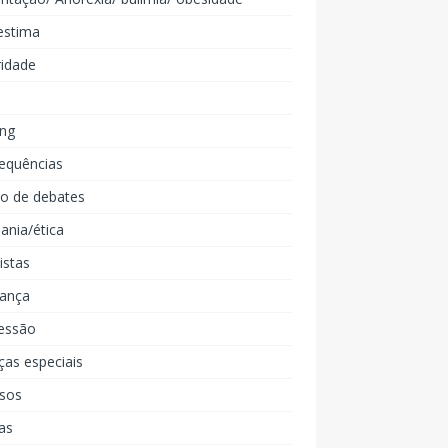
estima
ridade
ing
equências
lo de debates
ania/ética
listas
iança
essão
ças especiais
rsos
as