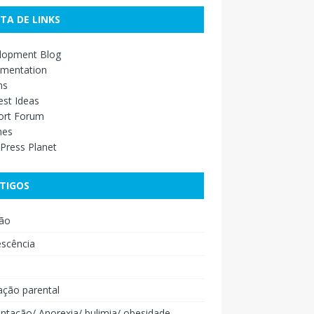
STA DE LINKS
lopment Blog
mentation
ns
st Ideas
ort Forum
mes
Press Planet
TIGOS
ão
escência
o
ação parental
ntação/ Anorexia/ bulimia/ obesidade