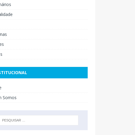
nários
lidade
mas
es
os
STITUCIONAL
e
m Somos