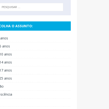
COLHA O ASSUNTO:
 anos
6 anos
10 anos
14 anos
17 anos
25 anos
ão
escência
o