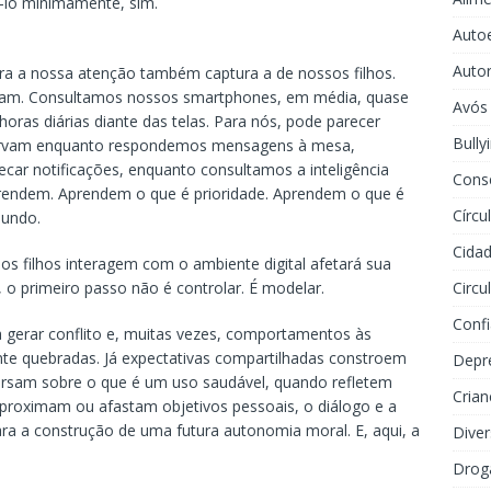
-lo minimamente, sim.
Auto
Auto
tura a nossa atenção também captura a de nossos filhos.
tam. Consultamos nossos smartphones, em média, quase
Avós
oras diárias diante das telas. Para nós, pode parecer
Bully
observam enquanto respondemos mensagens à mesa,
ar notificações, enquanto consultamos a inteligência
Cons
E aprendem. Aprendem o que é prioridade. Aprendem o que é
Círcu
undo.
Cidad
filhos interagem com o ambiente digital afetará sua
 o primeiro passo não é controlar. É modelar.
Circu
Conf
a gerar conflito e, muitas vezes, comportamentos às
ente quebradas. Já expectativas compartilhadas constroem
Depr
versam sobre o que é um uso saudável, quando refletem
Crian
proximam ou afastam objetivos pessoais, o diálogo e a
ra a construção de uma futura autonomia moral. E, aqui, a
Dive
Drog