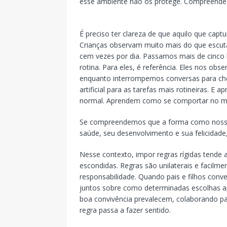
esse ambiente não os protege. Compreendê
É preciso ter clareza de que aquilo que cap
Crianças observam muito mais do que escu
cem vezes por dia. Passamos mais de cinco h
rotina. Para eles, é referência. Eles nos 
enquanto interrompemos conversas para chec
artificial para as tarefas mais rotineiras. 
normal. Aprendem como se comportar no m
Se compreendemos que a forma como nossos 
saúde, seu desenvolvimento e sua felicidade,
Nesse contexto, impor regras rígidas tende 
escondidas. Regras são unilaterais e facilm
responsabilidade. Quando pais e filhos con
juntos sobre como determinadas escolhas a
boa convivência prevalecem, colaborando pa
regra passa a fazer sentido.