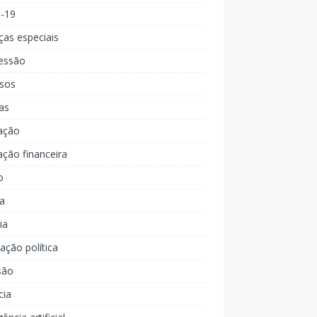
d-19
ças especiais
essão
rsos
as
ação
ção financeira
o
a
ia
ção política
são
cia