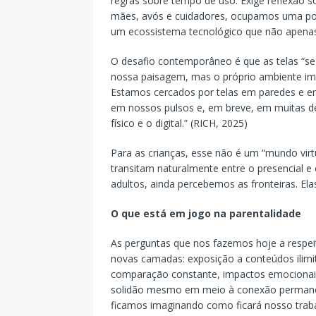
regras sobre tempo de uso. Exige reflexão 
mães, avós e cuidadores, ocupamos uma pos
um ecossistema tecnológico que não apena
O desafio contemporâneo é que as telas “se
nossa paisagem, mas o próprio ambiente ime
Estamos cercados por telas em paredes e e
em nossos pulsos e, em breve, em muitas d
físico e o digital.” (RICH, 2025)
Para as crianças, esse não é um “mundo virt
transitam naturalmente entre o presencial e 
adultos, ainda percebemos as fronteiras. Ela
O que está em jogo na parentalidade
As perguntas que nos fazemos hoje a respei
novas camadas: exposição a conteúdos ilimit
comparação constante, impactos emocionais
solidão mesmo em meio à conexão permanente.
ficamos imaginando como ficará nosso trabal