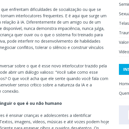
Semi
 que enfrentam dificuldades de socialização ou que se
Sexua
tornam interlocutores frequentes. E é aqui que surge um
em relação à IA. Diferentemente de um amigo ou de um
Telas
e disponível, nunca demonstra impaciência, nunca julga,
Trau
riança quer ouvir ou o que o sistema foi treinado para
va, pode interferir no desenvolvimento de habilidades
Valor
gociar conflitos, tolerar o silêncio e construir vínculos
Víde
onversar sobre o que é esse novo interlocutor trazido pela
IN
s pode abrir um diálogo valioso: “Você sabe como esse
os? O que você acha que ele sente quando você fala com
Hom
envolver senso crítico sobre a natureza da IA e a
e conexão.
Que
tinguir o que é ou não humano
s é ensinar crianças e adolescentes a identificar
l. Textos, imagens, vídeos, músicas e até vozes podem hoje
ficiente para enganar olhos e ouvidos desatentos. Os