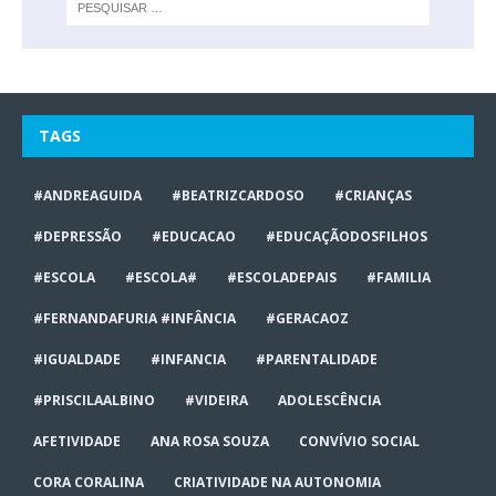
TAGS
#ANDREAGUIDA
#BEATRIZCARDOSO
#CRIANÇAS
#DEPRESSÃO
#EDUCACAO
#EDUCAÇÃODOSFILHOS
#ESCOLA
#ESCOLA#
#ESCOLADEPAIS
#FAMILIA
#FERNANDAFURIA #INFÂNCIA
#GERACAOZ
#IGUALDADE
#INFANCIA
#PARENTALIDADE
#PRISCILAALBINO
#VIDEIRA
ADOLESCÊNCIA
AFETIVIDADE
ANA ROSA SOUZA
CONVÍVIO SOCIAL
CORA CORALINA
CRIATIVIDADE NA AUTONOMIA