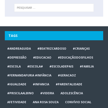
TAGS
#ANDREAGUIDA
#BEATRIZCARDOSO
#CRIANÇAS
#DEPRESSÃO
#EDUCACAO
#EDUCAÇÃODOSFILHOS
#ESCOLA
#ESCOLA#
#ESCOLADEPAIS
#FAMILIA
#FERNANDAFURIA #INFÂNCIA
#GERACAOZ
#IGUALDADE
#INFANCIA
#PARENTALIDADE
#PRISCILAALBINO
#VIDEIRA
ADOLESCÊNCIA
AFETIVIDADE
ANA ROSA SOUZA
CONVÍVIO SOCIAL