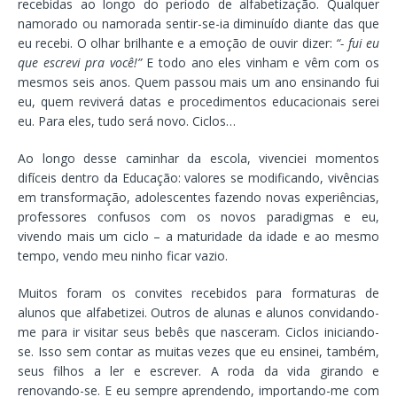
recebidas ao longo do período de alfabetização. Qualquer
namorado ou namorada sentir-se-ia diminuído diante das que
eu recebi. O olhar brilhante e a emoção de ouvir dizer:
“- fui eu
que escrevi pra você!”
E todo ano eles vinham e vêm com os
mesmos seis anos. Quem passou mais um ano ensinando fui
eu, quem reviverá datas e procedimentos educacionais serei
eu. Para eles, tudo será novo. Ciclos…
Ao longo desse caminhar da escola, vivenciei momentos
difíceis dentro da Educação: valores se modificando, vivências
em transformação, adolescentes fazendo novas experiências,
professores confusos com os novos paradigmas e eu,
vivendo mais um ciclo – a maturidade da idade e ao mesmo
tempo, vendo meu ninho ficar vazio.
Muitos foram os convites recebidos para formaturas de
alunos que alfabetizei. Outros de alunas e alunos convidando-
me para ir visitar seus bebês que nasceram. Ciclos iniciando-
se. Isso sem contar as muitas vezes que eu ensinei, também,
seus filhos a ler e escrever. A roda da vida girando e
renovando-se. E eu sempre aprendendo, importando-me com