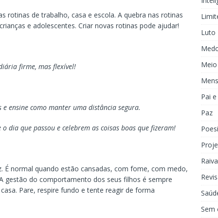
Inteli
rotinas de trabalho, casa e escola. A quebra nas rotinas
Limit
s crianças e adolescentes. Criar novas rotinas pode ajudar!
Luto
Med
Meio
iária firme, mas flexível!
Mens
Pai 
s e ensine como manter uma distância segura.
Paz
re o dia que passou e celebrem as coisas boas que fizeram!
Poes
Proje
Raiva
ez. É normal quando estão cansadas, com fome, com medo,
Revis
A gestão do comportamento dos seus filhos é sempre
 casa. Pare, respire fundo e tente reagir de forma
Saúd
Sem 