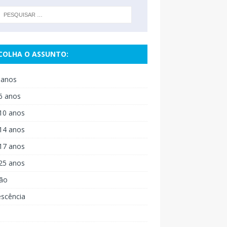
COLHA O ASSUNTO:
 anos
6 anos
10 anos
14 anos
17 anos
25 anos
ão
escência
o