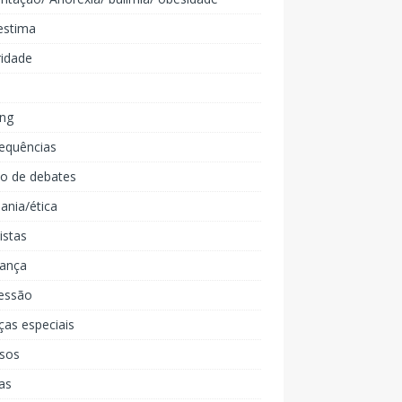
estima
ridade
ing
equências
lo de debates
ania/ética
listas
iança
essão
ças especiais
rsos
as