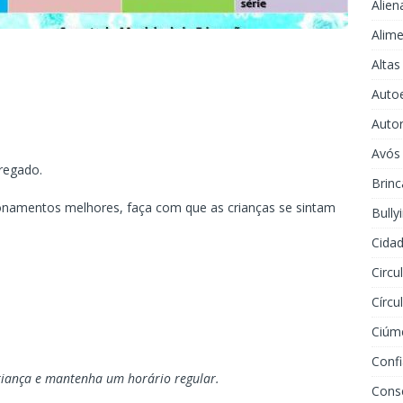
Alien
Alime
Altas
Auto
Auto
Avós
regado.
Brinc
cionamentos melhores, faça com que as crianças se sintam
Bully
Cidad
Circu
Círcu
Ciúm
Conf
riança e mantenha um horário regular.
Cons