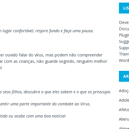
LI
Deve
Docu
m lugar confortável, respire fundo e faça uma pausa.
Plugi
Sugge
Supp
The
ter ouvido falar do vírus, mas podem não compreender
Word
lar com as crianças, não guarde segredo, ninguém melhor
s!
AR
Adoç
os seus filhos, descubra o que eles sabem e o
que os preocupa.
Adol
s sentir uma parte importante do combate ao
Vírus.
Afet
rtida ou acabe com uma boa notícia!
Alien
Alime