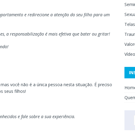
Semi
Sexua
rtamento e redirecione a atenção do seu filho para um
Telas
s, a responsabilização é mais efetiva que bater ou gritar!
Trau
Valor
undo!
Víde
IN
mas você não é a única pessoa nesta situação. É preciso
Hom
s seus filhos!
Que
nhecidos e fale sobre a sua experiência.