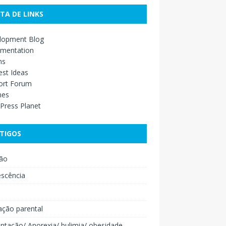
STA DE LINKS
lopment Blog
mentation
ns
st Ideas
ort Forum
mes
Press Planet
TIGOS
ão
escência
o
ação parental
ntação/ Anorexia/ bulimia/ obesidade