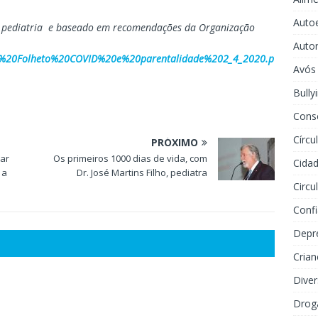
Auto
de pediatria e baseado em recomendações da Organização
Auto
s/SPS%20Folheto%20COVID%20e%20parentalidade%202_4_2020.p
Avós
Bully
Cons
Círcu
PRÓXIMO
ar
Os primeiros 1000 dias de vida, com
Cidad
 a
Dr. José Martins Filho, pediatra
Circu
Conf
Depr
Crian
Dive
Drog