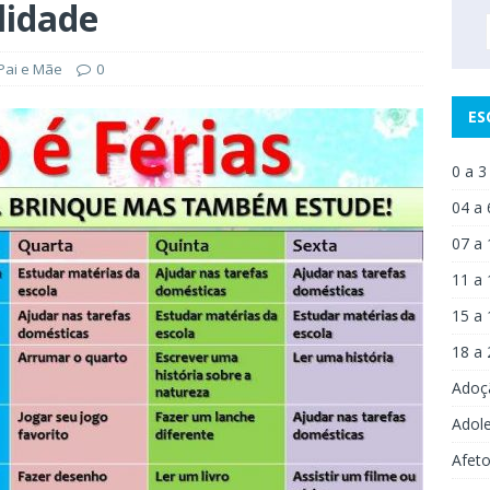
lidade
Pai e Mãe
0
ES
0 a 3
04 a 
07 a 
11 a 
15 a 
18 a 
Adoç
Adol
Afet