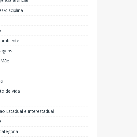
gência artificial
es/disciplina
o
 ambiente
agens
e Mãe
ia
to de Vida
ão Estadual e Interestadual
e
categoria