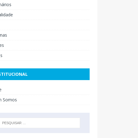
nários
lidade
mas
es
os
STITUCIONAL
e
m Somos