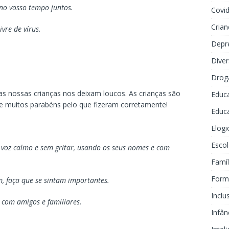
 no vosso tempo juntos.
Covi
Crian
ivre de vírus.
Depr
Dive
Drog
 as nossas crianças nos deixam loucos. As crianças são
Educ
 e muitos parabéns pelo que fizeram corretamente!
Educa
Elogi
Escol
e voz calmo e sem gritar, usando os seus nomes e com
Famíl
Forma
m, faça que se sintam importantes.
Inclu
 com amigos e familiares.
Infân