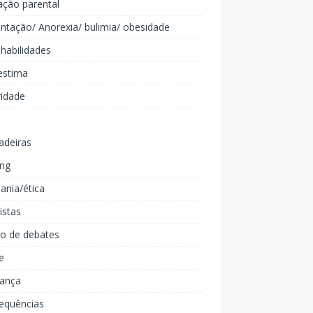
ação parental
ntação/ Anorexia/ bulimia/ obesidade
 habilidades
estima
ridade
adeiras
ing
ania/ética
listas
lo de debates
e
iança
equências