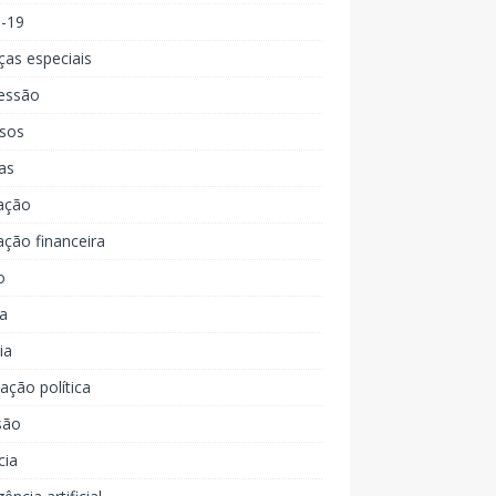
d-19
ças especiais
essão
rsos
as
ação
ção financeira
o
a
ia
ção política
são
cia