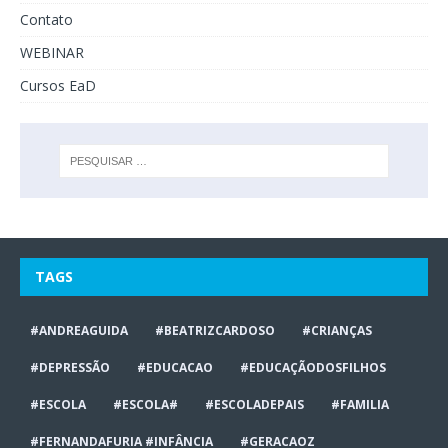
Contato
WEBINAR
Cursos EaD
TAGS
#ANDREAGUIDA
#BEATRIZCARDOSO
#CRIANÇAS
#DEPRESSÃO
#EDUCACAO
#EDUCAÇÃODOSFILHOS
#ESCOLA
#ESCOLA#
#ESCOLADEPAIS
#FAMILIA
#FERNANDAFURIA #INFÂNCIA
#GERACAOZ