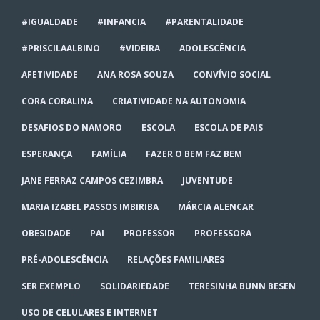
#IGUALDADE
#INFANCIA
#PARENTALIDADE
#PRISCILAALBINO
#VIDEIRA
ADOLESCÊNCIA
AFETIVIDADE
ANA ROSA SOUZA
CONVÍVIO SOCIAL
CORA CORALINA
CRIATIVIDADE NA AUTONOMIA
DESAFIOS DO NAMORO
ESCOLA
ESCOLA DE PAIS
ESPERANÇA
FAMÍLIA
FAZER O BEM FAZ BEM
JANE FERRAZ CAMPOS CEZIMBRA
JUVENTUDE
MARIA IZABEL PASSOS IMBIRIBA
MÁRCIA ALENCAR
OBESIDADE
PAI
PROFESSOR
PROFESSORA
PRÉ-ADOLESCÊNCIA
RELAÇÕES FAMILIARES
SER EXEMPLO
SOLIDARIEDADE
TERESINHA BUNN BESEN
USO DE CELULARES E INTERNET