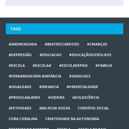
TAGS
#ANDREAGUIDA
#BEATRIZCARDOSO
#CRIANÇAS
#DEPRESSÃO
#EDUCACAO
#EDUCAÇÃODOSFILHOS
#ESCOLA
#ESCOLA#
#ESCOLADEPAIS
#FAMILIA
#FERNANDAFURIA #INFÂNCIA
#GERACAOZ
#IGUALDADE
#INFANCIA
#PARENTALIDADE
#PRISCILAALBINO
#VIDEIRA
ADOLESCÊNCIA
AFETIVIDADE
ANA ROSA SOUZA
CONVÍVIO SOCIAL
CORA CORALINA
CRIATIVIDADE NA AUTONOMIA