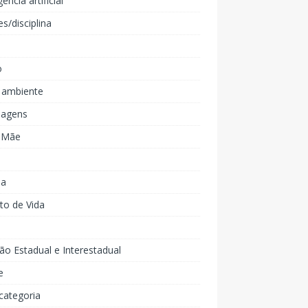
gência artificial
es/disciplina
o
 ambiente
agens
e Mãe
ia
to de Vida
ão Estadual e Interestadual
e
categoria