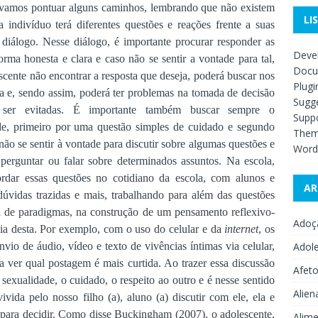
, vamos pontuar alguns caminhos, lembrando que não existem
LI
a indivíduo terá diferentes questões e reações frente a suas
 diálogo. Nesse diálogo, é importante procurar responder as
Deve
forma honesta e clara e caso não se sentir a vontade para tal,
Docu
escente não encontrar a resposta que deseja, poderá buscar nos
Plugi
da e, sendo assim, poderá ter problemas na tomada de decisão
Sugge
m ser evitadas. É importante também buscar sempre o
Supp
e, primeiro por uma questão simples de cuidado e segundo
The
ão se sentir à vontade para discutir sobre algumas questões e
Word
 perguntar ou falar sobre determinados assuntos. Na escola,
rdar essas questões no cotidiano da escola, com alunos e
AR
dúvidas trazidas e mais, trabalhando para além das questões
de paradigmas, na construção de um pensamento reflexivo-
Adoç
cia desta. Por exemplo, com o uso do celular e da
internet
, os
nvio de áudio, vídeo e texto de vivências íntimas via celular,
Adol
 ver qual postagem é mais curtida. Ao trazer essa discussão
Afet
 sexualidade, o cuidado, o respeito ao outro e é nesse sentido
Alien
vida pelo nosso filho (a), aluno (a) discutir com ele, ela e
a para decidir. Como disse Buckingham (2007), o adolescente,
Alime