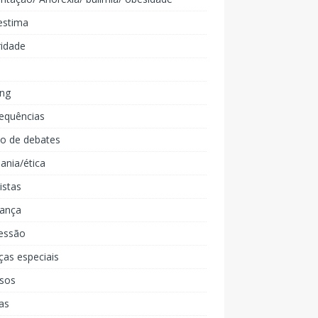
estima
ridade
ing
equências
lo de debates
ania/ética
listas
iança
essão
ças especiais
rsos
as