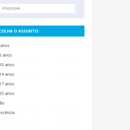
COLHA O ASSUNTO:
 anos
6 anos
10 anos
14 anos
17 anos
25 anos
ão
escência
o