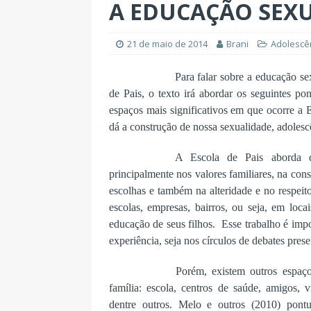
A EDUCAÇÃO SEX
21 de maio de 2014
Brani
Adolescê
Para falar sobre a educação s
de Pais, o texto irá abordar os seguintes po
espaços mais significativos em que ocorre a
dá a construção de nossa sexualidade, adoles
A Escola de Pais aborda d
principalmente nos valores familiares, na con
escolhas e também na alteridade e no respei
escolas, empresas, bairros, ou seja, em loc
educação de seus filhos.
Esse trabalho é impo
experiência, seja nos círculos de debates presen
Porém, existem outros espaç
família: escola, centros de saúde, amigos, vi
dentre outros. Melo e outros (2010) pon