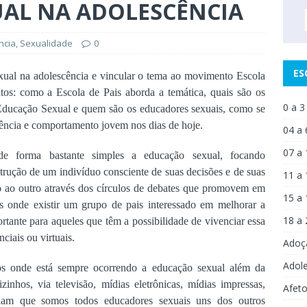
UAL NA ADOLESCÊNCIA
ncia
,
Sexualidade
0
ES
exual na adolescência e vincular o tema ao movimento Escola
ntos: como a Escola de Pais aborda a temática, quais são os
0 a 3
 Educação Sexual e quem são os educadores sexuais, como se
cência e comportamento jovem nos dias de hoje.
04 a 
07 a 
e forma bastante simples a educação sexual, focando
strução de um indivíduo consciente de suas decisões e de suas
11 a 
to ao outro através dos círculos de debates que promovem em
15 a 
ais onde existir um grupo de pais interessado em melhorar a
18 a 
rtante para aqueles que têm a possibilidade de vivenciar essa
ciais ou virtuais.
Adoç
Adol
os onde está sempre ocorrendo a educação sexual além da
zinhos, via televisão, mídias eletrônicas, mídias impressas,
Afet
tuam que somos todos educadores sexuais uns dos outros