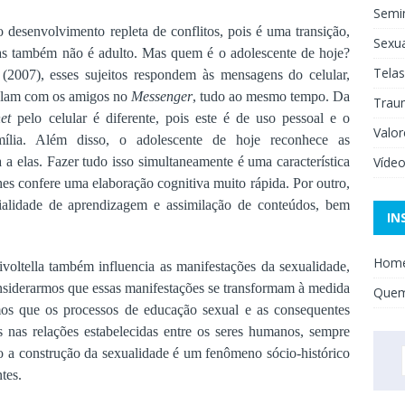
Semi
 desenvolvimento repleta de conflitos, pois é uma transição,
Sexua
mas também não é adulto. Mas quem é o adolescente de hoje?
Telas
 (2007)
, esses sujeitos r
espondem às mensagens do celular,
 falam com os amigos no
Messenger
, tudo ao mesmo tempo. Da
Trau
net
pelo celular é diferente, pois este é de uso pessoal e o
Valor
ília. Além disso, o adolescente de hoje reconhece as
Víde
a a elas. Fazer tudo isso simultaneamente é uma característica
lhes confere uma elaboração cognitiva muito rápida. Por outro,
ialidade de aprendizagem e assimilação de conteúdos, bem
IN
Hom
ivoltella também influencia as manifestações da sexualidade,
siderarmos que essas manifestações se transformam à medida
Que
mos que os p
rocessos de educação sexual e as consequentes
s nas relações estabelecidas entre os seres humanos, sempre
o a construção da sexualidade é um fenômeno sócio-histórico
tes.