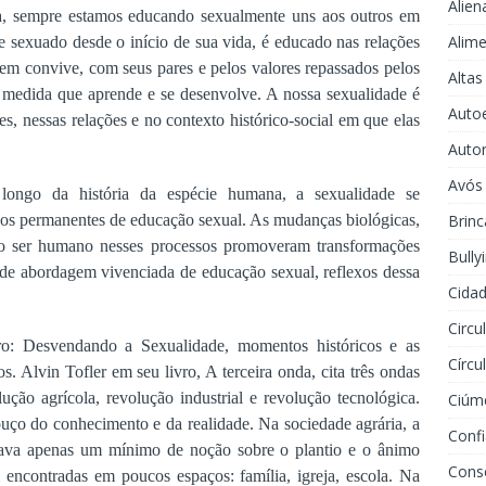
Alien
a, sempre estamos educando sexualmente uns aos outros em
Alime
e sexuado desde o início de sua vida, é educado nas relações
em convive, com seus pares e pelos valores repassados pelos
Altas
edida que aprende e se desenvolve. A nossa sexualidade é
Auto
es, nessas relações e no contexto histórico-social em que elas
Auto
Avós
longo da história da espécie humana, a sexualidade se
Brinc
sos permanentes de educação sexual. As mudanças biológicas,
pelo ser humano nesses processos promoveram transformações
Bully
 de abordagem vivenciada de educação sexual, reflexos dessa
Cidad
Circu
o: Desvendando a Sexualidade, momentos históricos e as
Círcu
 Alvin Tofler em seu livro, A terceira onda, cita três ondas
ução agrícola, revolução industrial e revolução tecnológica.
Ciúm
uço do conhecimento e da realidade. Na sociedade agrária, a
Conf
ortava apenas um mínimo de noção sobre o plantio e o ânimo
Cons
 encontradas em poucos espaços: família, igreja, escola. Na