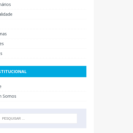
nários
lidade
mas
es
os
STITUCIONAL
e
m Somos