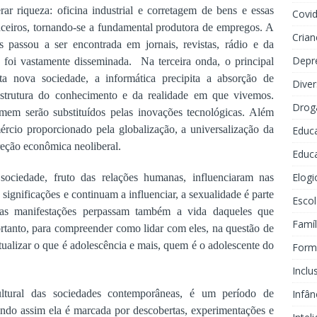
ar riqueza: oficina industrial e corretagem de bens e essas
Covi
nceiros, tornando-se a fundamental produtora de empregos. A
Crian
 passou a ser encontrada em jornais, revistas, rádio e da
Depr
s foi vastamente disseminada.
Na terceira onda, o principal
a nova sociedade, a informática precipita a absorção de
Dive
estrutura do conhecimento e da realidade em que vivemos.
Drog
omem serão substituídos pelas inovações tecnológicas. Além
ércio proporcionado pela globalização, a universalização da
Educ
eção econômica neoliberal.
Educa
Elogi
ociedade, fruto das relações humanas, influenciaram nas
significações e continuam a influenciar, a sexualidade é parte
Escol
ssas manifestações perpassam também a vida daqueles que
Famíl
tanto, para compreender como lidar com eles, na questão de
ualizar o que é adolescência e mais, quem é o adolescente do
Forma
Inclu
Infân
ultural das sociedades contemporâneas, é um período de
 Sendo assim ela é marcada por
descobertas, experimentações e