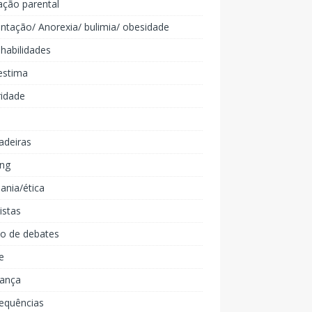
ação parental
ntação/ Anorexia/ bulimia/ obesidade
 habilidades
estima
ridade
adeiras
ing
ania/ética
listas
lo de debates
e
iança
equências