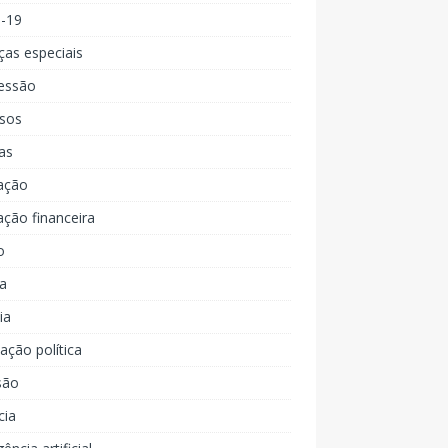
d-19
ças especiais
essão
rsos
as
ação
ção financeira
o
a
ia
ção política
são
cia