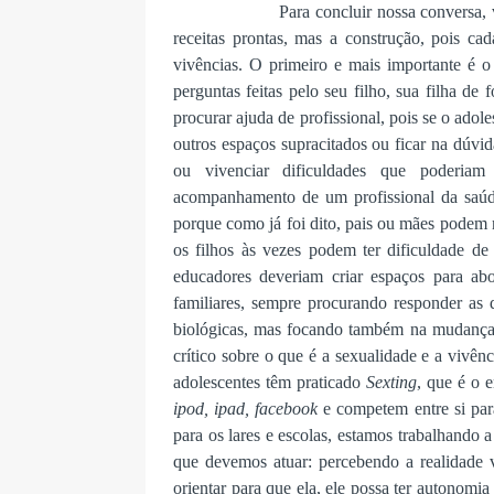
Para concluir nossa conversa
receitas prontas, mas a construção, pois cad
vivências. O primeiro e mais importante é o
perguntas feitas pelo seu filho, sua filha de 
procurar ajuda de profissional, pois se o adol
outros espaços supracitados ou ficar na dúvi
ou vivenciar dificuldades que poderia
acompanhamento de um profissional da saúd
porque como já foi dito, pais ou mães podem n
os filhos às vezes podem ter dificuldade de
educadores deveriam criar espaços para abo
familiares, sempre procurando responder as 
biológicas, mas focando também na mudança 
crítico sobre o que é a sexualidade e a vivên
adolescentes têm praticado
Sexting
, que é o e
ipod, ipad, facebook
e competem entre si para
para os lares e escolas, estamos trabalhando a
que devemos atuar: percebendo a realidade vi
orientar para que ela, ele possa ter autonomi