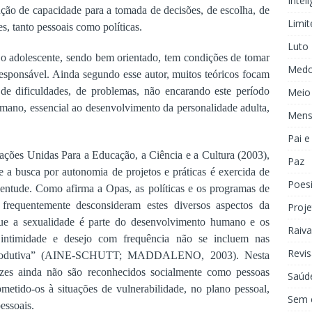
Inteli
ção de capacidade para a tomada de decisões, de escolha, de
Limit
s, tanto pessoais como políticas.
Luto
 adolescente, sendo bem orientado, tem condições de tomar
Med
responsável. Ainda segundo esse autor, muitos teóricos focam
 de dificuldades, de problemas, não encarando este período
Meio
ano, essencial ao desenvolvimento da personalidade adulta,
Mens
Pai 
ções Unidas Para a Educação, a Ciência e a Cultura (2003),
Paz
a busca por autonomia de projetos e práticas é exercida de
Poes
ventude. Como afirma a Opas, as políticas e os programas de
 frequentemente desconsideram estes diversos aspectos da
Proje
ue a sexualidade é parte do desenvolvimento humano e os
Raiva
 intimidade e desejo com frequência não se incluem nas
Revis
reprodutiva” (AINE-SCHUTT; MADDALENO, 2003). Nesta
ezes ainda não são reconhecidos socialmente como pessoas
Saúd
metido-os à situações de vulnerabilidade, no plano pessoal,
Sem 
pessoais.