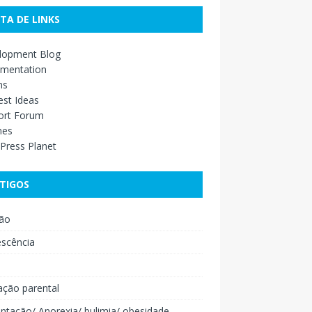
STA DE LINKS
lopment Blog
mentation
ns
st Ideas
ort Forum
mes
Press Planet
TIGOS
ão
escência
o
ação parental
ntação/ Anorexia/ bulimia/ obesidade