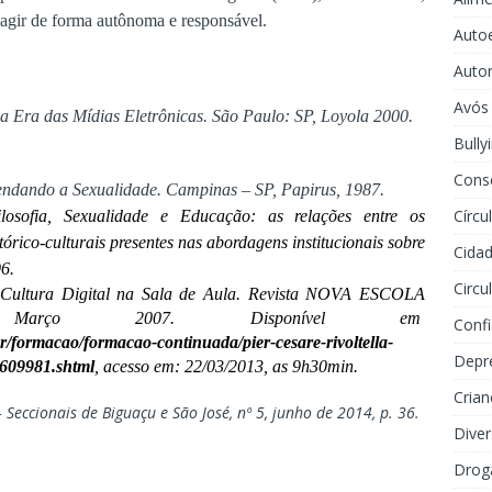
 agir de forma autônoma e responsável.
Auto
Auto
Avós
 Era das Mídias Eletrônicas. São Paulo: SP, Loyola 2000.
Bully
Cons
ndando a Sexualidade. Campinas – SP, Papirus, 1987.
Círcu
ilosofia, Sexualidade e Educação: as relações entre os
stórico-culturais presentes nas abordagens institucionais sobre
Cidad
6.
Circu
ta Cultura Digital na Sala de Aula. Revista NOVA ESCOLA
arço 2007. Disponível em
Conf
.br/formacao/formacao-continuada/pier-cesare-rivoltella-
Depr
a-609981.shtml
, acesso em: 22/03/2013, as 9h30min.
Crian
 Seccionais de Biguaçu e São José, nº 5, junho de 2014, p. 36.
Dive
Drog