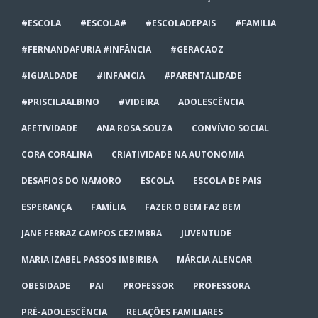
#ESCOLA
#ESCOLA#
#ESCOLADEPAIS
#FAMILIA
#FERNANDAFURIA #INFÂNCIA
#GERACAOZ
#IGUALDADE
#INFANCIA
#PARENTALIDADE
#PRISCILAALBINO
#VIDEIRA
ADOLESCÊNCIA
AFETIVIDADE
ANA ROSA SOUZA
CONVÍVIO SOCIAL
CORA CORALINA
CRIATIVIDADE NA AUTONOMIA
DESAFIOS DO NAMORO
ESCOLA
ESCOLA DE PAIS
ESPERANÇA
FAMÍLIA
FAZER O BEM FAZ BEM
JANE FERRAZ CAMPOS CEZIMBRA
JUVENTUDE
MARIA IZABEL PASSOS IMBIRIBA
MÁRCIA ALENCAR
OBESIDADE
PAI
PROFESSOR
PROFESSORA
PRÉ-ADOLESCÊNCIA
RELAÇÕES FAMILIARES