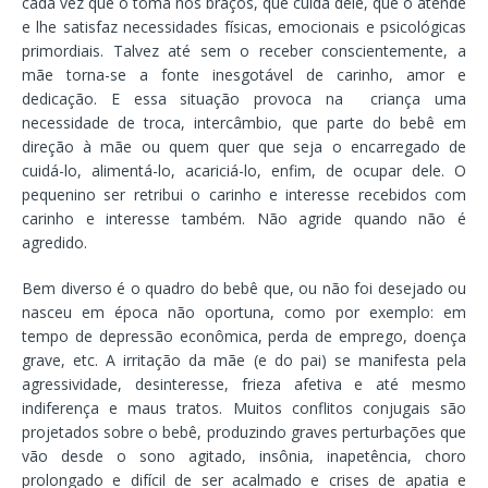
cada vez que o toma nos braços, que cuida dele, que o atende
e lhe satisfaz necessidades físicas, emocionais e psicológicas
primordiais. Talvez até sem o receber conscientemente, a
mãe torna-se a fonte inesgotável de carinho, amor e
dedicação. E essa situação provoca na criança uma
necessidade de troca, intercâmbio, que parte do bebê em
direção à mãe ou quem quer que seja o encarregado de
cuidá-lo, alimentá-lo, acariciá-lo, enfim, de ocupar dele. O
pequenino ser retribui o carinho e interesse recebidos com
carinho e interesse também. Não agride quando não é
agredido.
Bem diverso é o quadro do bebê que, ou não foi desejado ou
nasceu em época não oportuna, como por exemplo: em
tempo de depressão econômica, perda de emprego, doença
grave, etc. A irritação da mãe (e do pai) se manifesta pela
agressividade, desinteresse, frieza afetiva e até mesmo
indiferença e maus tratos. Muitos conflitos conjugais são
projetados sobre o bebê, produzindo graves perturbações que
vão desde o sono agitado, insônia, inapetência, choro
prolongado e difícil de ser acalmado e crises de apatia e